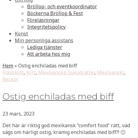
Bröllop- och eventkoordinator
Böckerna Bröllop & Fest
Föreläsningar
Integritetspolicy
Konst
Min personliga assistans
Lediga tjänster
Att arbeta hos mig
Hem
»
Ostig enchiladas med biff
Fläskkött
,
Kött
,
Mexikanska huvudrätter
,
Mexikanskt
,
Recept
Ostig enchiladas med biff
23 mars, 2023
Det här är riktig god mexikansk ”comfort food” rätt, vad
sägs om härligt ostig, krämig enchiladas med biff?! 🙂