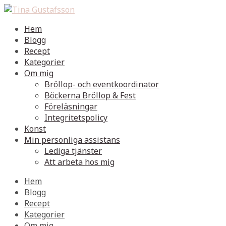
Hem
Blogg
Recept
Kategorier
Om mig
Bröllop- och eventkoordinator
Böckerna Bröllop & Fest
Föreläsningar
Integritetspolicy
Konst
Min personliga assistans
Lediga tjänster
Att arbeta hos mig
Hem
Blogg
Recept
Kategorier
Om mig