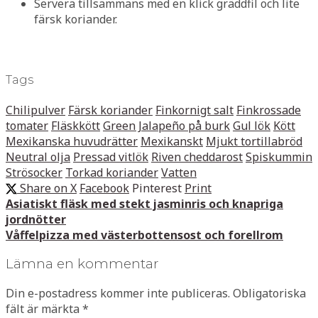
Servera tillsammans med en klick gräddfil och lite
färsk koriander.
Tags
Chilipulver
Färsk koriander
Finkornigt salt
Finkrossade
tomater
Fläskkött
Green Jalapeño på burk
Gul lök
Kött
Mexikanska huvudrätter
Mexikanskt
Mjukt tortillabröd
Neutral olja
Pressad vitlök
Riven cheddarost
Spiskummin
Strösocker
Torkad koriander
Vatten
Share on X
Facebook
Pinterest
Print
Asiatiskt fläsk med stekt jasminris och knapriga
jordnötter
Våffelpizza med västerbottensost och forellrom
Lämna en kommentar
Din e-postadress kommer inte publiceras.
Obligatoriska
fält är märkta
*