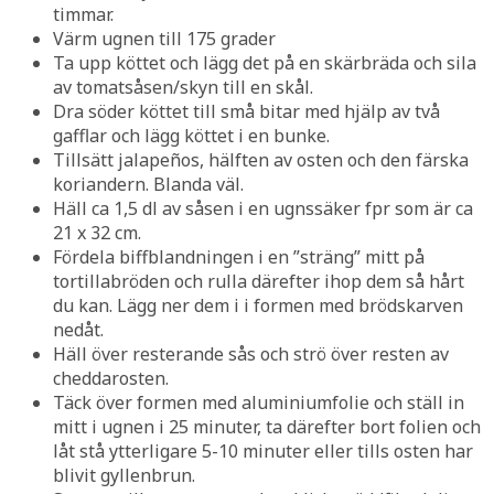
timmar.
Värm ugnen till 175 grader
Ta upp köttet och lägg det på en skärbräda och sila
av tomatsåsen/skyn till en skål.
Dra söder köttet till små bitar med hjälp av två
gafflar och lägg köttet i en bunke.
Tillsätt jalapeños, hälften av osten och den färska
koriandern. Blanda väl.
Häll ca 1,5 dl av såsen i en ugnssäker fpr som är ca
21 x 32 cm.
Fördela biffblandningen i en ”sträng” mitt på
tortillabröden och rulla därefter ihop dem så hårt
du kan. Lägg ner dem i i formen med brödskarven
nedåt.
Häll över resterande sås och strö över resten av
cheddarosten.
Täck över formen med aluminiumfolie och ställ in
mitt i ugnen i 25 minuter, ta därefter bort folien och
låt stå ytterligare 5-10 minuter eller tills osten har
blivit gyllenbrun.