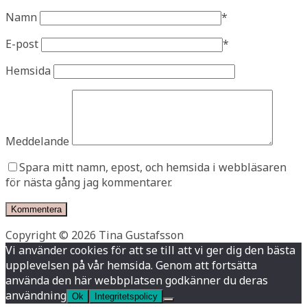
Namn
*
E-post
*
Hemsida
Meddelande
Spara mitt namn, epost, och hemsida i webbläsaren
för nästa gång jag kommentarer.
Copyright © 2026 Tina Gustafsson
Vi använder cookies för att se till att vi ger dig den bästa
upplevelsen på vår hemsida. Genom att fortsätta
använda den här webbplatsen godkänner du deras
användning
Ok
Integritetspolicy