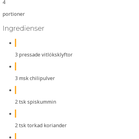
4
portioner
Ingredienser
3 pressade vitlöksklyftor
3 msk chilipulver
2 tsk spiskummin
2 tsk torkad koriander