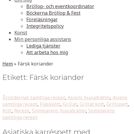
Bröllop- och eventkoordinator
Böckerna Bröllop & Fest
Föreläsningar
Integritetspolicy
Konst
Min personliga assistans
Lediga tjänster
Att arbeta hos mig
Hem
»
Färsk koriander
Etikett:
Färsk koriander
Årstidernas samtliga recept
,
Asiens huvudrätter
,
Asiens
samtliga recept
,
Fläskkött
,
Grillat
,
Grillat kött
,
Grillspett
,
Kött
,
Recept
,
Sommarens huvudrätter
,
Sommarens
samtliga recept
Asiatiska karréspett med