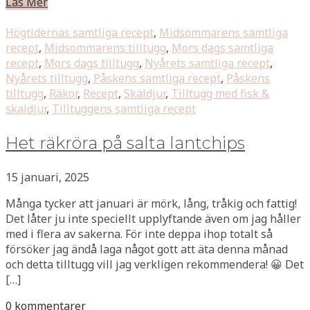
Läs Mer
Högtidernas samtliga recept
,
Midsommarens samtliga
recept
,
Midsommarens tilltugg
,
Mors dags samtliga
recept
,
Mors dags tilltugg
,
Nyårets samtliga recept
,
Nyårets tilltugg
,
Påskens samtliga recept
,
Påskens
tilltugg
,
Räkor
,
Recept
,
Skaldjur
,
Tilltugg med fisk &
skaldjur
,
Tilltuggens samtliga recept
Het räkröra på salta lantchips
15 januari, 2025
Många tycker att januari är mörk, lång, tråkig och fattig!
Det låter ju inte speciellt upplyftande även om jag håller
med i flera av sakerna. För inte deppa ihop totalt så
försöker jag ändå laga något gott att äta denna månad
och detta tilltugg vill jag verkligen rekommendera! 😀 Det
[…]
0 kommentarer