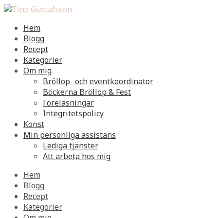
Hem
Blogg
Recept
Kategorier
Om mig
Bröllop- och eventkoordinator
Böckerna Bröllop & Fest
Föreläsningar
Integritetspolicy
Konst
Min personliga assistans
Lediga tjänster
Att arbeta hos mig
Hem
Blogg
Recept
Kategorier
Om mig