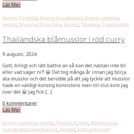
Läs Mer
Asiens förrätter
,
Asiens huvudrätter
,
Asiens samtliga
recept
,
Musslor
,
Muurikka
,
Recept
,
Skaldjur
,
Thailändskt
Thailändska blåmusslor i röd curry
9 augusti, 2024
Gott, billigt och lätt bättre än så kan det nästan inte bli
eller vad säger ni?! 😀 Det tog många år innan jag börja
äta musslor och det berodde på att jag tyckte att musslor
hade en väldigt konstig konsistens men till slut kom jag
över det 😀 Jag fick […]
0 kommentarer
Läs Mer
Asiens samtliga recept
,
Fläskkött
,
Kött
,
Mexikanska
huvudrätter
,
Mexikanskt
,
Recept
,
Vietnamesiskt