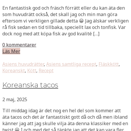
En fantastisk god och fräsch förrätt eller du kan äta den
som huvudrätt också, det skall jag och min man göra
eftersom vi verkligen gillade detta 😀 Jag älskar verkligen
rå fisk sedan en tid tillbaka, speciellt lax och tonfisk. Var
dock nog med att köpa fisk av god kvalité […]
0 kommentarer
Läs Mer
Asiens huvudrätter
,
Asiens samtliga recept
,
Fläskkött
,
Koreanskt
,
Kött
,
Recept
Koreanska tacos
2 maj, 2025
Till middag idag är det nog en hel del som kommer att
äta tacos och det är fantastiskt gott då och då men ibland
känner jag att jag skulle vilja äta denna klassiker med en
twist 😀 I och med det så tänkte jag att det kan vara fler