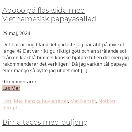
Adobo på fläsksida med
Vietnamesisk papayasallad
29 maj, 2024
Det här är nog bland det godaste jag har ätit på mycket
länge! 😀 Det var riktigt, riktigt gott och en strålande sol
från en klarblå himmel kanske hjälpte till en del men jag
rekommenderar det verkligen!! Då jag varken tål papaya
eller mango så bytte jag ut det mot […]
0 kommentarer
Läs Mer
Kött
,
Mexikanska huvudrätter
,
Mexikanskt
,
Nötkött
,
Recept
Birria tacos med buljong