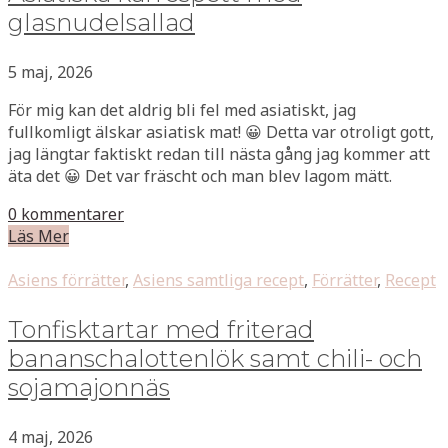
glasnudelsallad
5 maj, 2026
För mig kan det aldrig bli fel med asiatiskt, jag
fullkomligt älskar asiatisk mat! 😀 Detta var otroligt gott,
jag längtar faktiskt redan till nästa gång jag kommer att
äta det 😀 Det var fräscht och man blev lagom mätt.
0 kommentarer
Läs Mer
Asiens förrätter
,
Asiens samtliga recept
,
Förrätter
,
Recept
Tonfisktartar med friterad
bananschalottenlök samt chili- och
sojamajonnäs
4 maj, 2026