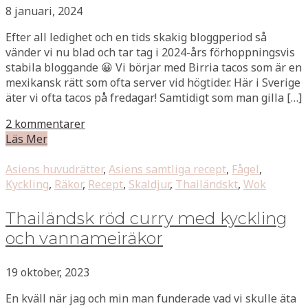
8 januari, 2024
Efter all ledighet och en tids skakig bloggperiod så
vänder vi nu blad och tar tag i 2024-års förhoppningsvis
stabila bloggande 😀 Vi börjar med Birria tacos som är en
mexikansk rätt som ofta server vid högtider. Här i Sverige
äter vi ofta tacos på fredagar! Samtidigt som man gilla […]
2 kommentarer
Läs Mer
Asiens huvudrätter
,
Asiens samtliga recept
,
Fågel
,
Kyckling
,
Räkor
,
Recept
,
Skaldjur
,
Thailändskt
,
Wok
Thailändsk röd curry med kyckling
och vannameiräkor
19 oktober, 2023
En kväll när jag och min man funderade vad vi skulle äta