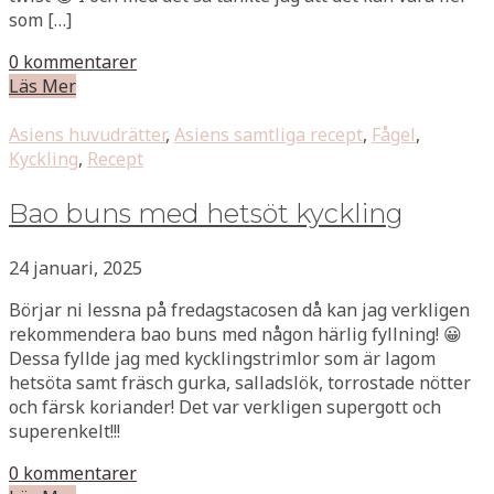
som […]
0 kommentarer
Läs Mer
Asiens huvudrätter
,
Asiens samtliga recept
,
Fågel
,
Kyckling
,
Recept
Bao buns med hetsöt kyckling
24 januari, 2025
Börjar ni lessna på fredagstacosen då kan jag verkligen
rekommendera bao buns med någon härlig fyllning! 😀
Dessa fyllde jag med kycklingstrimlor som är lagom
hetsöta samt fräsch gurka, salladslök, torrostade nötter
och färsk koriander! Det var verkligen supergott och
superenkelt!!!
0 kommentarer