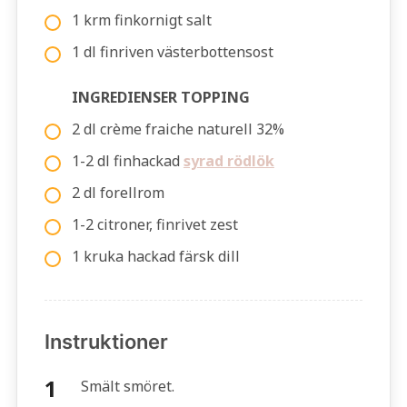
1 krm finkornigt salt
1 dl finriven västerbottensost
INGREDIENSER TOPPING
2 dl crème fraiche naturell 32%
1-2 dl finhackad
syrad rödlök
2 dl forellrom
1-2 citroner, finrivet zest
1 kruka hackad färsk dill
Instruktioner
Smält smöret.