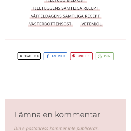
TILLTUGG MED OST
TILLTUGGENS SAMTLIGA RECEPT
VÅFFELDAGENS SAMTLIGA RECEPT
VÄSTERBOTTENSOST
VETEMJÖL
SHARE ON X
FACEBOOK
PINTEREST
PRINT
Citrussill med limeblad och
Ostig enchiladas med biff
vanilj
Lämna en kommentar
Din e-postadress kommer inte publiceras.