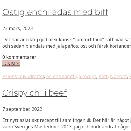
Ostig enchiladas med biff
23 mars, 2023
Det här är riktig god mexikansk ”comfort food” rätt, vad s
och sedan blandats med jalapeños, ost och färsk koriander
0 kommentarer
Läs Mer
Asiens huvudrätter
,
Asiens samtliga recept
,
Kött
,
Nötkött
,
Crispy chili beef
7 september, 2022
Ett nytt asiatiskt recept till samlingen 😀 Det här är något
vann Sveriges Mästerkock 2013, jag och dock ändrat något 