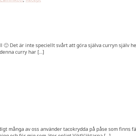
ill 🙂 Det är inte speciellt svårt att göra själva curryn själv
I denna curry har […]
digt många av oss använder tacokrydda på påse som finns fä
gning och för mig som äter enligt ViktVäktarna […]