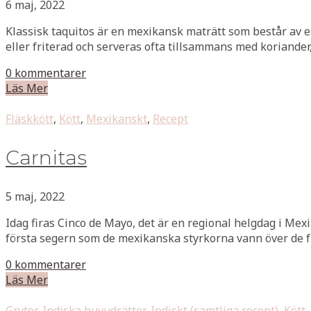
6 maj, 2022
Klassisk taquitos är en mexikansk maträtt som består av en i
eller friterad och serveras ofta tillsammans med koriander,
0 kommentarer
Läs Mer
Fläskkött
,
Kött
,
Mexikanskt
,
Recept
Carnitas
5 maj, 2022
Idag firas Cinco de Mayo, det är en regional helgdag i Mexi
första segern som de mexikanska styrkorna vann över de fr
0 kommentarer
Läs Mer
Grytor
,
Indiska huvudrätter
,
Indiskt (samtliga recept)
,
Kött
,