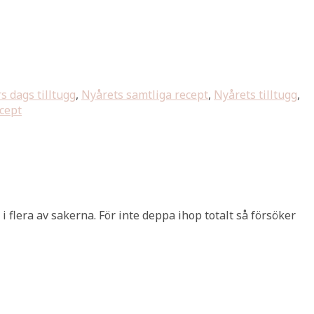
s dags tilltugg
,
Nyårets samtliga recept
,
Nyårets tilltugg
,
ecept
i flera av sakerna. För inte deppa ihop totalt så försöker