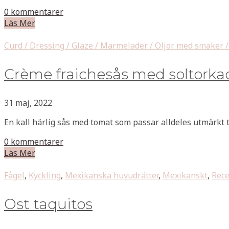
0 kommentarer
Läs Mer
Curd / Dressing / Glaze / Marmelader / Oljor med smaker / 
Crème fraichesås med soltorka
31 maj, 2022
En kall härlig sås med tomat som passar alldeles utmärkt ti
0 kommentarer
Läs Mer
Fågel
,
Kyckling
,
Mexikanska huvudrätter
,
Mexikanskt
,
Rece
Ost taquitos