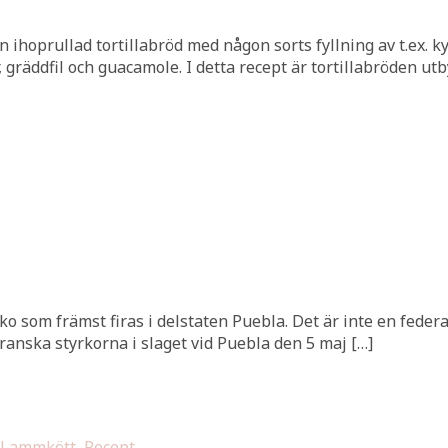
hoprullad tortillabröd med någon sorts fyllning av t.ex. kyck
 gräddfil och guacamole. I detta recept är tortillabröden utb
ko som främst firas i delstaten Puebla. Det är inte en feder
anska styrkorna i slaget vid Puebla den 5 maj […]
Lammkött
,
Recept