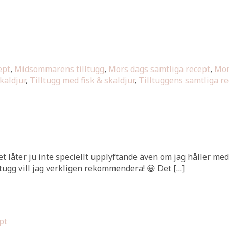
ept
,
Midsommarens tilltugg
,
Mors dags samtliga recept
,
Mor
kaldjur
,
Tilltugg med fisk & skaldjur
,
Tilltuggens samtliga r
et låter ju inte speciellt upplyftande även om jag håller med 
ltugg vill jag verkligen rekommendera! 😀 Det […]
pt