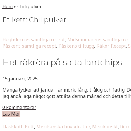
Hem
»
Chilipulver
Etikett:
Chilipulver
Högtidernas samtliga recept
,
Midsommarens samtliga rec
Påskens samtliga recept
,
Påskens tilltugg
,
Räkor
,
Recept
,
S
Het räkröra på salta lantchips
15 januari, 2025
Många tycker att januari är mörk, lång, tråkig och fattig! D
jag ändå laga något gott att äta denna månad och detta til
0 kommentarer
Läs Mer
Fläskkött
,
Kött
,
Mexikanska huvudrätter
,
Mexikanskt
,
Rece