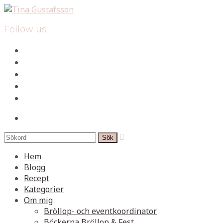
Follow us
facebook
instagram
pinterest
spotify
mail
search

Hem
Blogg
Recept
Kategorier
Om mig
Bröllop- och eventkoordinator
Böckerna Bröllop & Fest