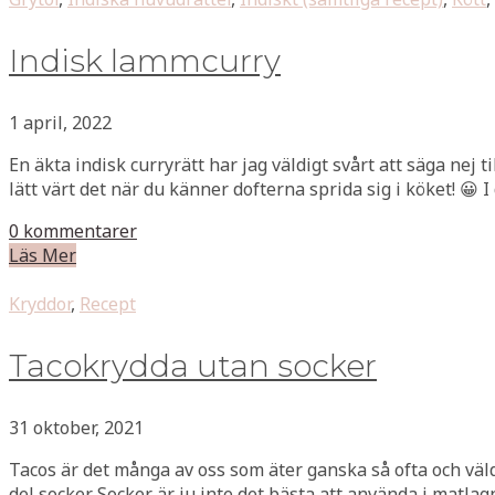
Indisk lammcurry
1 april, 2022
En äkta indisk curryrätt har jag väldigt svårt att säga nej t
lätt värt det när du känner dofterna sprida sig i köket! 😀 
0 kommentarer
Läs Mer
Kryddor
,
Recept
Tacokrydda utan socker
31 oktober, 2021
Tacos är det många av oss som äter ganska så ofta och väl
del socker. Socker är ju inte det bästa att använda i matla