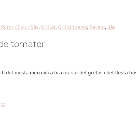
Röror / Sylt / Sås
,
Grillat
,
Grilltillbehör
,
Recept
,
Sås
de tomater
ll det mesta men extra bra nu när det grillas i det flesta hu
pt