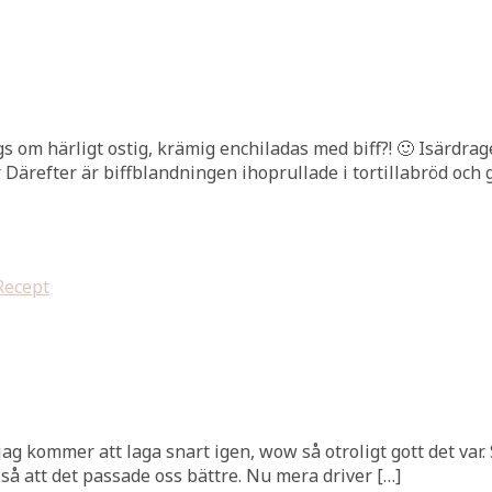
ägs om härligt ostig, krämig enchiladas med biff?! 🙂 Isärdr
. Därefter är biffblandningen ihoprullade i tortillabröd oc
Recept
 jag kommer att laga snart igen, wow så otroligt gott det var
så att det passade oss bättre. Nu mera driver […]