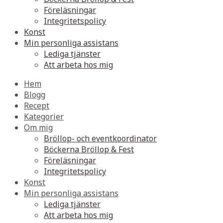
Föreläsningar
Integritetspolicy
Konst
Min personliga assistans
Lediga tjänster
Att arbeta hos mig
Hem
Blogg
Recept
Kategorier
Om mig
Bröllop- och eventkoordinator
Böckerna Bröllop & Fest
Föreläsningar
Integritetspolicy
Konst
Min personliga assistans
Lediga tjänster
Att arbeta hos mig