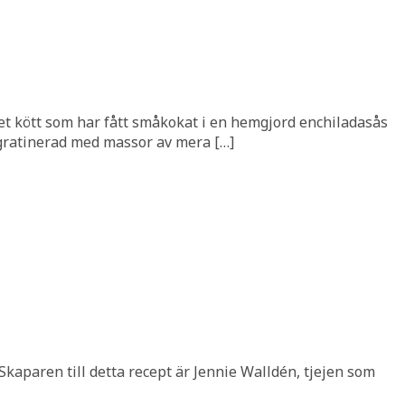
aget kött som har fått småkokat i en hemgjord enchiladasås
h gratinerad med massor av mera […]
. Skaparen till detta recept är Jennie Walldén, tjejen som