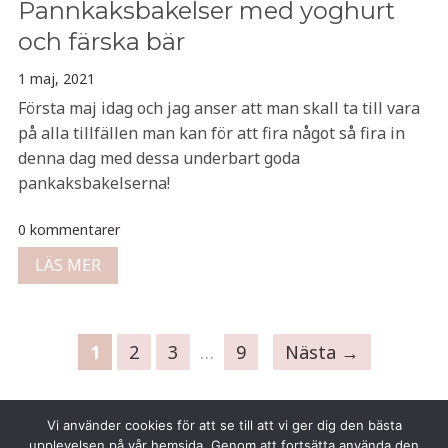
Pannkaksbakelser med yoghurt
och färska bär
1 maj, 2021
Första maj idag och jag anser att man skall ta till vara
på alla tillfällen man kan för att fira något så fira in
denna dag med dessa underbart goda
pankaksbakelserna!
0 kommentarer
LÄS MER
1
2
3
…
9
Nästa →
Vi använder cookies för att se till att vi ger dig den bästa
upplevelsen på vår hemsida. Genom att fortsätta använda den