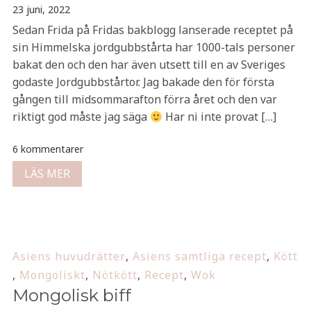
23 juni, 2022
Sedan Frida på Fridas bakblogg lanserade receptet på
sin Himmelska jordgubbstårta har 1000-tals personer
bakat den och den har även utsett till en av Sveriges
godaste Jordgubbstårtor. Jag bakade den för första
gången till midsommarafton förra året och den var
riktigt god måste jag säga
Har ni inte provat […]
6 kommentarer
LÄS MER
Asiens huvudrätter
,
Asiens samtliga recept
,
Kött
,
Mongoliskt
,
Nötkött
,
Recept
,
Wok
Mongolisk biff