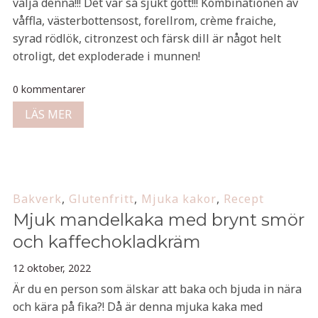
välja denna!!! Det var så sjukt gott!!! Kombinationen av
våffla, västerbottensost, forellrom, crème fraiche,
syrad rödlök, citronzest och färsk dill är något helt
otroligt, det exploderade i munnen!
0 kommentarer
LÄS MER
Bakverk
,
Glutenfritt
,
Mjuka kakor
,
Recept
Mjuk mandelkaka med brynt smör
och kaffechokladkräm
12 oktober, 2022
Är du en person som älskar att baka och bjuda in nära
och kära på fika?! Då är denna mjuka kaka med