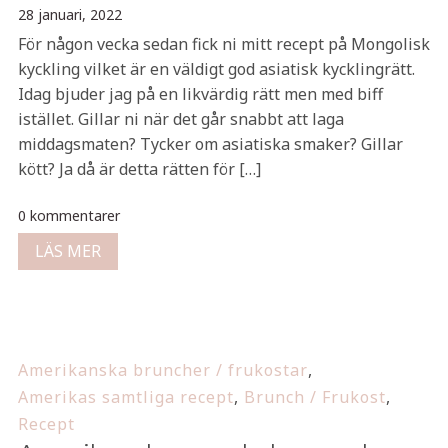
28 januari, 2022
För någon vecka sedan fick ni mitt recept på Mongolisk
kyckling vilket är en väldigt god asiatisk kycklingrätt.
Idag bjuder jag på en likvärdig rätt men med biff
istället. Gillar ni när det går snabbt att laga
middagsmaten? Tycker om asiatiska smaker? Gillar
kött? Ja då är detta rätten för […]
0 kommentarer
LÄS MER
Amerikanska bruncher / frukostar
,
Amerikas samtliga recept
,
Brunch / Frukost
,
Recept