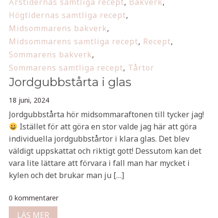
Årstidernas samtliga recept
,
Bakverk
,
Högtidernas samtliga recept
,
Midsommarens bakverk
,
Midsommarens samtliga recept
,
Recept
,
Sommarens bakverk
,
Sommarens samtliga recept
,
Tårtor
Jordgubbstårta i glas
18 juni, 2024
Jordgubbstårta hör midsommaraftonen till tycker jag!
Istället för att göra en stor valde jag här att göra
individuella jordgubbstårtor i klara glas. Det blev
väldigt uppskattat och riktigt gott! Dessutom kan det
vara lite lättare att förvara i fall man har mycket i
kylen och det brukar man ju […]
0 kommentarer
LÄS MER