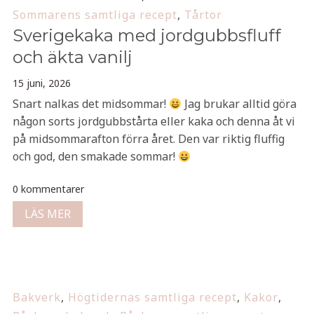
Sommarens samtliga recept
,
Tårtor
Sverigekaka med jordgubbsfluff
och äkta vanilj
15 juni, 2026
Snart nalkas det midsommar!
Jag brukar alltid göra
någon sorts jordgubbstårta eller kaka och denna åt vi
på midsommarafton förra året. Den var riktig fluffig
och god, den smakade sommar!
0 kommentarer
LÄS MER
Bakverk
,
Högtidernas samtliga recept
,
Kakor
,