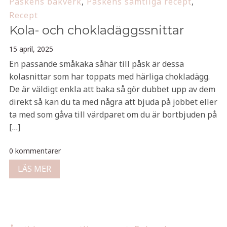
Påskens bakverk
,
Påskens samtliga recept
,
Recept
Kola- och chokladäggssnittar
15 april, 2025
En passande småkaka såhär till påsk är dessa
kolasnittar som har toppats med härliga chokladägg.
De är väldigt enkla att baka så gör dubbet upp av dem
direkt så kan du ta med några att bjuda på jobbet eller
ta med som gåva till värdparet om du är bortbjuden på
[…]
0 kommentarer
LÄS MER