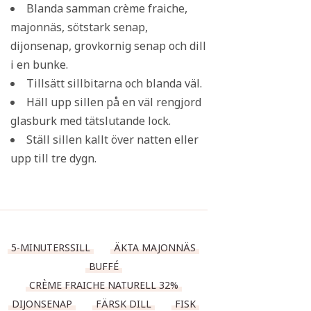
Blanda samman crème fraiche,
majonnäs, sötstark senap,
dijonsenap, grovkornig senap och dill
i en bunke.
Tillsätt sillbitarna och blanda väl.
Häll upp sillen på en väl rengjord
glasburk med tätslutande lock.
Ställ sillen kallt över natten eller
upp till tre dygn.
5-MINUTERSSILL
ÄKTA MAJONNÄS
BUFFÉ
CRÈME FRAICHE NATURELL 32%
DIJONSENAP
FÄRSK DILL
FISK