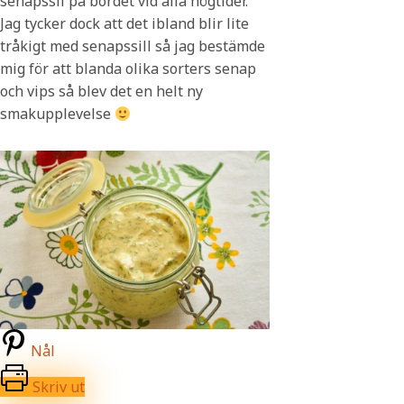
senapssil på bordet vid alla högtider.
Jag tycker dock att det ibland blir lite
tråkigt med senapssill så jag bestämde
mig för att blanda olika sorters senap
och vips så blev det en helt ny
smakupplevelse
Nål
Skriv ut