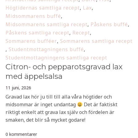
Högtidernas samtliga recept
,
Lax
,
Midsommarens buffé
,
Midsommarens samtliga recept
,
Påskens buffé
,
Påskens samtliga recept
,
Recept
,
Sommarens bufféer
,
Sommarens samtliga recept
,
Studentmottagningens buffé
,
Studentmottagningens samtliga recept
Citron- och pepparotsgravad lax
med äppelsalsa
11 juni, 2026
Gravad lax hör ju till till alla våra högtider och
midsommar är inget undantag
Det är faktiskt
riktigt enkelt att grava lax själv och fördelen är
smaken, det blir så mycket godare!
0 kommentarer