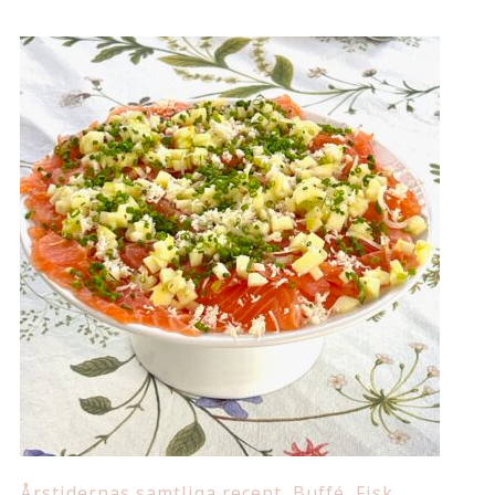
Årstidernas samtliga recept
,
Buffé
,
Fisk
,