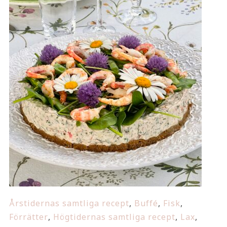
Årstidernas samtliga recept
,
Buffé
,
Fisk
,
Förrätter
,
Högtidernas samtliga recept
,
Lax
,