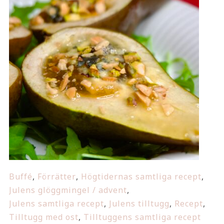
Buffé
,
Förrätter
,
Högtidernas samtliga recept
,
Julens glöggmingel / advent
,
Julens samtliga recept
,
Julens tilltugg
,
Recept
,
Tilltugg med ost
,
Tilltuggens samtliga recept