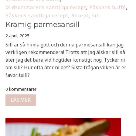
Midsommarens samtliga recept
,
Påskens buffé
,
Påskens samtliga recept
,
Recept
,
Sill
Krämig parmesansill
2 april, 2025
Sill är så himla gott och denna parmesansill kan jag
verkligen rekommendera! Trotts att jag älskar sill så
äter jag det bara vid högtider konstigt nog. Tycker ni
om sill? Hur ofta äter ni det? Sista frågan vilken är er
favoritsill?
0 kommentarer
LÄS MER