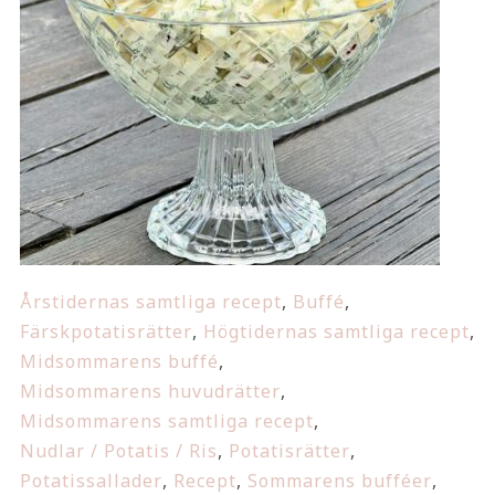
Årstidernas samtliga recept
,
Buffé
,
Färskpotatisrätter
,
Högtidernas samtliga recept
,
Midsommarens buffé
,
Midsommarens huvudrätter
,
Midsommarens samtliga recept
,
Nudlar / Potatis / Ris
,
Potatisrätter
,
Potatissallader
,
Recept
,
Sommarens bufféer
,