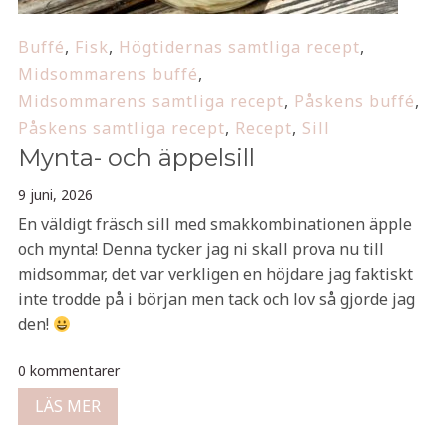
Buffé
,
Fisk
,
Högtidernas samtliga recept
,
Midsommarens buffé
,
Midsommarens samtliga recept
,
Påskens buffé
,
Påskens samtliga recept
,
Recept
,
Sill
Mynta- och äppelsill
9 juni, 2026
En väldigt fräsch sill med smakkombinationen äpple
och mynta! Denna tycker jag ni skall prova nu till
midsommar, det var verkligen en höjdare jag faktiskt
inte trodde på i början men tack och lov så gjorde jag
den!
0 kommentarer
LÄS MER