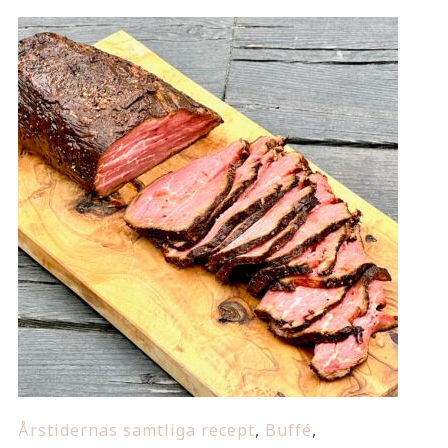
Årstidernas samtliga recept
,
Buffé
,