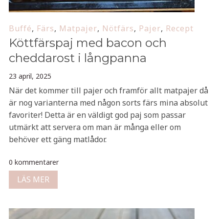
Buffé
,
Färs
,
Matpajer
,
Nötfärs
,
Pajer
,
Recept
Köttfärspaj med bacon och
cheddarost i långpanna
23 april, 2025
När det kommer till pajer och framför allt matpajer då
är nog varianterna med någon sorts färs mina absolut
favoriter! Detta är en väldigt god paj som passar
utmärkt att servera om man är många eller om
behöver ett gäng matlådor.
0 kommentarer
LÄS MER