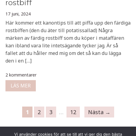
rostbiff
17 juni, 2024
Här kommer ett kanontips till att piffa upp den färdiga
rostbiffen (den du äter till potatissallad) Några
märken av färdig rostbiff som du köper i mataffären
kan ibland vara lite intetsägande tycker jag. Är så
fallet att du håller med mig om det så kan du lägga
den i en […]
2 kommentarer
LÄS MER
1
2
3
…
12
Nästa →
Vi använder cookies för att se till att vi ger dig den bästa