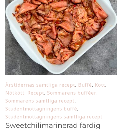
Årstidernas samtliga recept
,
Buffé
,
Kött
,
Nötkött
,
Recept
,
Sommarens bufféer
,
Sommarens samtliga recept
,
Studentmottagningens buffé
,
Studentmottagningens samtliga recept
Sweetchilimarinerad färdig