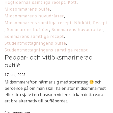
Högtidernas samtliga recept
,
Kött
,
Midsommarens buffé
,
Midsommarens huvudrätter
,
Midsommarens samtliga recept
,
Nötkött
,
Recept
,
Sommarens bufféer
,
Sommarens huvudrätter
,
Sommarens samtliga recept
,
Studentmottagningens buffé
,
Studentmottagningens samtliga recept
Peppar- och vitlöksmarinerad
oxfilé
17 juni, 2025
Midsommarafton närmar sig med stormsteg
och
beroende på om man skall ha en stor midsommarfest
eller fira själv i en husvagn vid en sjö kan detta vara
ett bra alternativ till buffébordet.
0 kommentarer