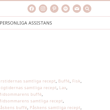
facebook
instagram
pinterest
spotify
mail
search

PERSONLIGA ASSISTANS
rstidernas samtliga recept
,
Buffé
,
Fisk
,
ögtidernas samtliga recept
,
Lax
,
idsommarens buffé
,
idsommarens samtliga recept
,
åskens buffé
,
Påskens samtliga recept
,