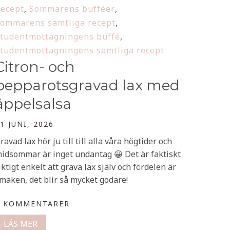
ecept
,
Sommarens bufféer
,
ommarens samtliga recept
,
tudentmottagningens buffé
,
tudentmottagningens samtliga recept
Citron- och
pepparotsgravad lax med
äppelsalsa
1 JUNI, 2026
ravad lax hör ju till till alla våra högtider och
idsommar är inget undantag 😀 Det är faktiskt
iktigt enkelt att grava lax själv och fördelen är
maken, det blir så mycket godare!
0 KOMMENTARER
LÄS MER