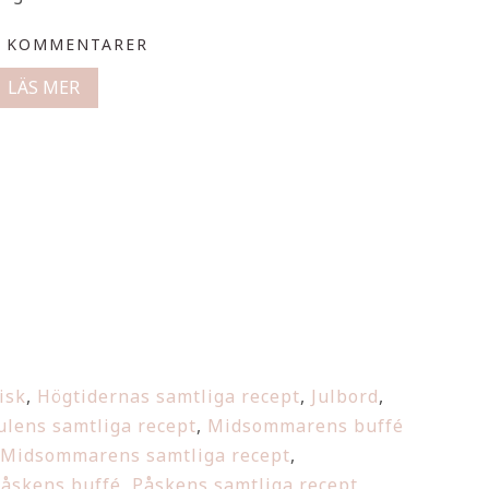
0 KOMMENTARER
LÄS MER
isk
,
Högtidernas samtliga recept
,
Julbord
,
ulens samtliga recept
,
Midsommarens buffé
Midsommarens samtliga recept
,
åskens buffé
,
Påskens samtliga recept
,