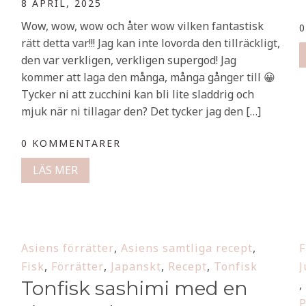
8 APRIL, 2025
Wow, wow, wow och åter wow vilken fantastisk
rätt detta var!!! Jag kan inte lovorda den tillräckligt,
den var verkligen, verkligen supergod! Jag
kommer att laga den många, många gånger till 😀
Tycker ni att zucchini kan bli lite sladdrig och
mjuk när ni tillagar den? Det tycker jag den […]
0 KOMMENTARER
LÄS MER
Asiens förrätter
,
Asiens samtliga recept
,
F
Fisk
,
Förrätter
,
Japanskt
,
Recept
,
Tonfisk
J
Tonfisk sashimi med en
,
P