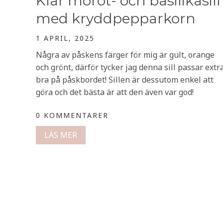
Klar morot- och basilikasill
med kryddpepparkorn
1 APRIL, 2025
Några av påskens färger för mig är gult, orange
och grönt, därför tycker jag denna sill passar extr
bra på påskbordet! Sillen är dessutom enkel att
göra och det bästa är att den även var god!
0 KOMMENTARER
LÄS MER