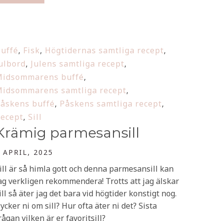
uffé
,
Fisk
,
Högtidernas samtliga recept
,
ulbord
,
Julens samtliga recept
,
idsommarens buffé
,
idsommarens samtliga recept
,
åskens buffé
,
Påskens samtliga recept
,
ecept
,
Sill
Krämig parmesansill
 APRIL, 2025
ill är så himla gott och denna parmesansill kan
ag verkligen rekommendera! Trotts att jag älskar
ill så äter jag det bara vid högtider konstigt nog.
ycker ni om sill? Hur ofta äter ni det? Sista
rågan vilken är er favoritsill?