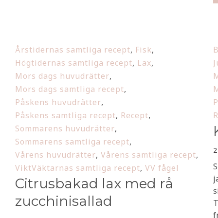
Årstidernas samtliga recept
,
Fisk
,
B
Högtidernas samtliga recept
,
Lax
,
J
Mors dags huvudrätter
,
M
Mors dags samtliga recept
,
M
Påskens huvudrätter
,
P
Påskens samtliga recept
,
Recept
,
R
Sommarens huvudrätter
,
Sommarens samtliga recept
,
2
Vårens huvudrätter
,
Vårens samtliga recept
,
S
ViktVäktarnas samtliga recept
,
VV fågel
j
Citrusbakad lax med rå
s
zucchinisallad
T
f