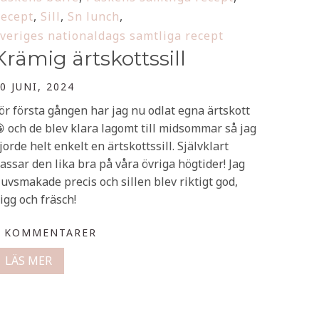
ecept
,
Sill
,
Sn lunch
,
veriges nationaldags samtliga recept
Krämig ärtskottssill
0 JUNI, 2024
ör första gången har jag nu odlat egna ärtskott
 och de blev klara lagomt till midsommar så jag
jorde helt enkelt en ärtskottssill. Självklart
assar den lika bra på våra övriga högtider! Jag
juvsmakade precis och sillen blev riktigt god,
igg och fräsch!
0 KOMMENTARER
LÄS MER