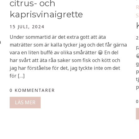
citrus- och
R
kaprisvinaigrette
S
15 JULI, 2024
Under sommartid är det extra gott att äta
2
a
maträtter som är kalla tycker jag och det får gärna
F
vara en liten buffé av olika smårätter 😀 En del

har svårt att äta råa saker som fisk och kött och
g
jag har förståelse för det, jag tyckte inte om det
p
för […]
t
p
0 KOMMENTARER
LÄS MER