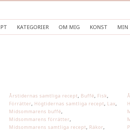
EPT
KATEGORIER
OM MIG
KONST
MIN 
Årstidernas samtliga recept
,
Buffé
,
Fisk
,
Å
Förrätter
,
Högtidernas samtliga recept
,
Lax
,
H
Midsommarens buffé
,
M
Midsommarens förrätter
,
M
Midsommarens samtliga recept
,
Räkor
,
P