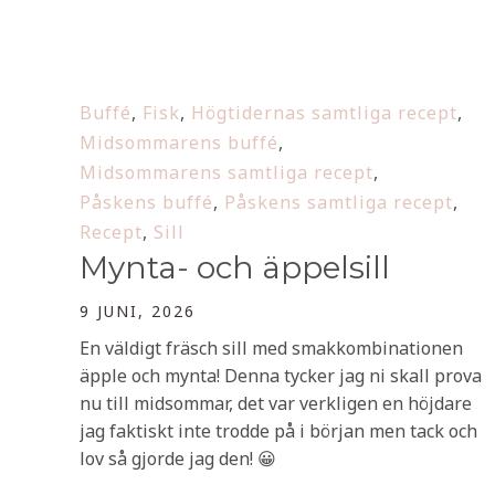
Buffé
,
Fisk
,
Högtidernas samtliga recept
,
Midsommarens buffé
,
Midsommarens samtliga recept
,
Påskens buffé
,
Påskens samtliga recept
,
Recept
,
Sill
Mynta- och äppelsill
9 JUNI, 2026
En väldigt fräsch sill med smakkombinationen
äpple och mynta! Denna tycker jag ni skall prova
nu till midsommar, det var verkligen en höjdare
jag faktiskt inte trodde på i början men tack och
lov så gjorde jag den! 😀