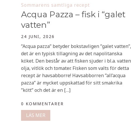
Sommarens samtliga recept
Acqua Pazza – fisk i “galet
vatten”
24 JUNI, 2026
”Acqua pazza” betyder bokstavligen ”galet vatten”
det är en typisk tillagning av det napolitanska
köket. Den består av att fisken sjuder i bl.a. vatten
olja, vitlök och tomater. Fisken som valts för detta
recept är havsabborre! Havsabborren ”all’acqua
pazza” är mycket uppskattad för sitt smakrika
”kött” och det är en […]
0 KOMMENTARER
LÄS MER