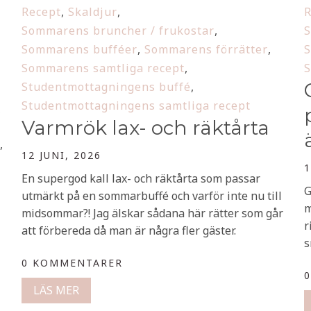
Recept
,
Skaldjur
,
R
Sommarens bruncher / frukostar
,
S
Sommarens bufféer
,
Sommarens förrätter
,
S
Sommarens samtliga recept
,
S
Studentmottagningens buffé
,
Studentmottagningens samtliga recept
,
Varmrök lax- och räktårta
,
12 JUNI, 2026
1
En supergod kall lax- och räktårta som passar
G
utmärkt på en sommarbuffé och varför inte nu till
m
midsommar?! Jag älskar sådana här rätter som går
r
att förbereda då man är några fler gäster.
s
0 KOMMENTARER
LÄS MER