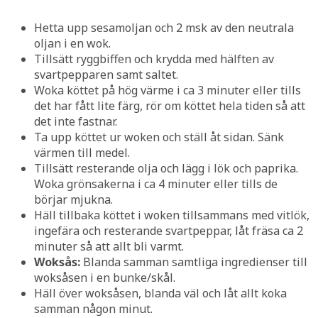
Hetta upp sesamoljan och 2 msk av den neutrala
oljan i en wok.
Tillsätt ryggbiffen och krydda med hälften av
svartpepparen samt saltet.
Woka köttet på hög värme i ca 3 minuter eller tills
det har fått lite färg, rör om köttet hela tiden så att
det inte fastnar.
Ta upp köttet ur woken och ställ åt sidan. Sänk
värmen till medel.
Tillsätt resterande olja och lägg i lök och paprika.
Woka grönsakerna i ca 4 minuter eller tills de
börjar mjukna.
Häll tillbaka köttet i woken tillsammans med vitlök,
ingefära och resterande svartpeppar, låt fräsa ca 2
minuter så att allt bli varmt.
Woksås:
Blanda samman samtliga ingredienser till
woksåsen i en bunke/skål.
Häll över woksåsen, blanda väl och låt allt koka
samman någon minut.