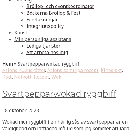
Bröllop- och eventkoordinator
Böckerna Bröllop & Fest
Föreläsningar
Integritetspolicy
Konst
Min personliga assistans
Lediga tjänster
Att arbeta hos mig
Hem
»
Svartpepparwokad ryggbiff
Asiens huvudrätter
,
Asiens samtliga recept
,
Kinesiskt
,
Kött
,
Nötkött
,
Recept
,
Wok
Svartpepparwokad ryggbiff
18 oktober, 2023
Wokad mör ryggbiff i en härlig sås av svartpeppar är en
väldigt god och lättlagad måltid som jag kommer att laga