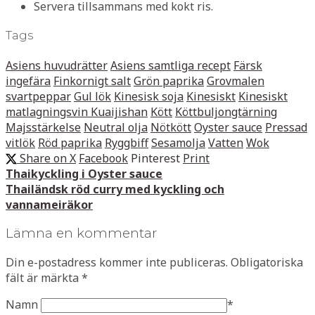
Servera tillsammans med kokt ris.
Tags
Asiens huvudrätter
Asiens samtliga recept
Färsk
ingefära
Finkornigt salt
Grön paprika
Grovmalen
svartpeppar
Gul lök
Kinesisk soja
Kinesiskt
Kinesiskt
matlagningsvin Kuaijishan
Kött
Köttbuljongtärning
Majsstärkelse
Neutral olja
Nötkött
Oyster sauce
Pressad
vitlök
Röd paprika
Ryggbiff
Sesamolja
Vatten
Wok
Share on X
Facebook
Pinterest
Print
Thaikyckling i Oyster sauce
Thailändsk röd curry med kyckling och
vannameiräkor
Lämna en kommentar
Din e-postadress kommer inte publiceras.
Obligatoriska
fält är märkta
*
Namn
*