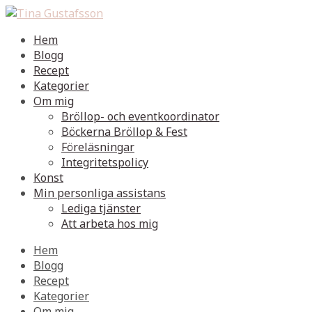
Hem
Blogg
Recept
Kategorier
Om mig
Bröllop- och eventkoordinator
Böckerna Bröllop & Fest
Föreläsningar
Integritetspolicy
Konst
Min personliga assistans
Lediga tjänster
Att arbeta hos mig
Hem
Blogg
Recept
Kategorier
Om mig