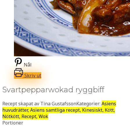
Nål
Skriv ut
Svartpepparwokad ryggbiff
Recept skapat av Tina Gustafsson
Kategorier:
Asiens
huvudrätter, Asiens samtliga recept, Kinesiskt, Kött,
Nötkött, Recept, Wok
Portioner