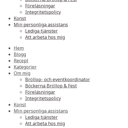
Föreläsningar
Integritetspolicy
Konst
Min personliga assistans
Lediga tjänster
Att arbeta hos mig
Hem
Blogg
Recept
Kategorier
Om mig
Bröllop- och eventkoordinator
Böckerna Bröllop & Fest
Föreläsningar
Integritetspolicy
Konst
Min personliga assistans
Lediga tjänster
Att arbeta hos mig