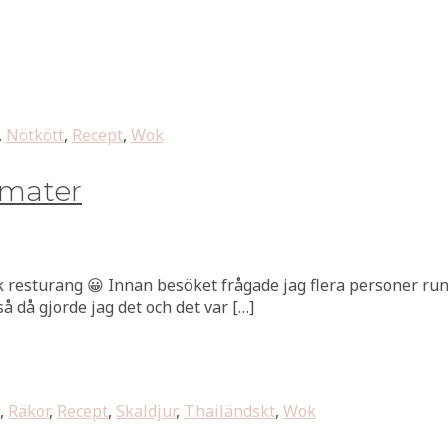
,
Nötkött
,
Recept
,
Wok
omater
sk resturang 😀 Innan besöket frågade jag flera personer run
så då gjorde jag det och det var […]
,
Räkor
,
Recept
,
Skaldjur
,
Thailändskt
,
Wok