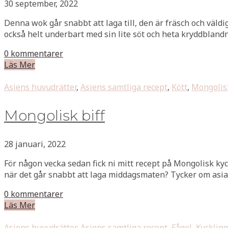
30 september, 2022
Denna wok går snabbt att laga till, den är fräsch och väld
också helt underbart med sin lite söt och heta kryddblandn
0 kommentarer
Läs Mer
Asiens huvudrätter
,
Asiens samtliga recept
,
Kött
,
Mongolis
Mongolisk biff
28 januari, 2022
För någon vecka sedan fick ni mitt recept på Mongolisk kyckl
när det går snabbt att laga middagsmaten? Tycker om asiati
0 kommentarer
Läs Mer
Asiens huvudrätter
,
Asiens samtliga recept
,
Fågel
,
Kyckling