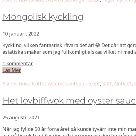
Mongolisk kyckling
10 januari, 2022
Kyckling, vilken fantastisk råvara det är! 😀 Det går att g
asiatiska smaker som jag fullkomligt älskar, vilket ni med a
1 kommentar
Läs Mer
Asiens huvudrätter
,
Asiens samtliga recept
,
Kött
,
Nötkött
,
Het lövbiffwok med oyster sau
25 augusti, 2021
När jag fyllde 50 år förra året så kunde tyvärr inte min ma
var på besök här i Sverige och jag öppnade den för några 