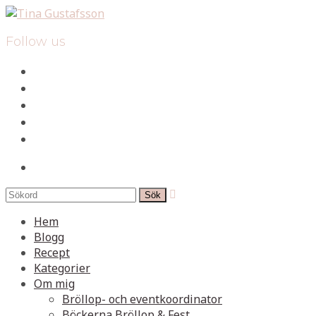
Follow us
facebook
instagram
pinterest
spotify
mail
search

Hem
Blogg
Recept
Kategorier
Om mig
Bröllop- och eventkoordinator
Böckerna Bröllop & Fest