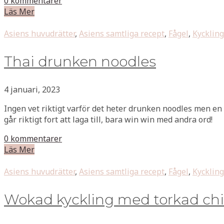
0 kommentarer
Läs Mer
Asiens huvudrätter
,
Asiens samtliga recept
,
Fågel
,
Kyckling
Thai drunken noodles
4 januari, 2023
Ingen vet riktigt varför det heter drunken noodles men en 
går riktigt fort att laga till, bara win win med andra ord!
0 kommentarer
Läs Mer
Asiens huvudrätter
,
Asiens samtliga recept
,
Fågel
,
Kyckling
Wokad kyckling med torkad chil