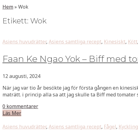
Hem
»
Wok
Etikett:
Wok
Asiens huvudrätter
,
Asiens samtliga recept
,
Kinesiskt
,
Kött
Faan Ke Ngao Yok – Biff med t
12 augusti, 2024
När jag var tio år besökte jag för första gången en kinesi
maträtt. i princip alla sa att jag skulle ta Biff med tomater 
0 kommentarer
Läs Mer
Asiens huvudrätter
,
Asiens samtliga recept
,
Fågel
,
Kyckling