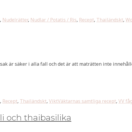
,
Nudelrätter
,
Nudlar / Potatis / Ris
,
Recept
,
Thailändskt
,
Wo
sak är säker i alla fall och det är att maträtten inte inneh
,
Recept
,
Thailändskt
,
ViktVäktarnas samtliga recept
,
VV få
i och thaibasilika