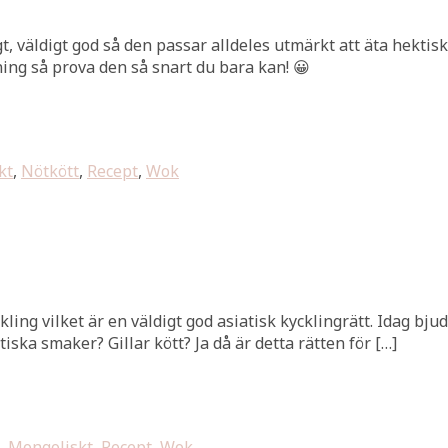
igt, väldigt god så den passar alldeles utmärkt att äta hekt
ing så prova den så snart du bara kan! 😀
kt
,
Nötkött
,
Recept
,
Wok
ing vilket är en väldigt god asiatisk kycklingrätt. Idag bjude
ska smaker? Gillar kött? Ja då är detta rätten för […]
,
Mongoliskt
,
Recept
,
Wok