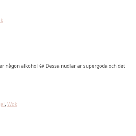
k
åller någon alkohol 😀 Dessa nudlar är supergoda och det
gel
,
Wok