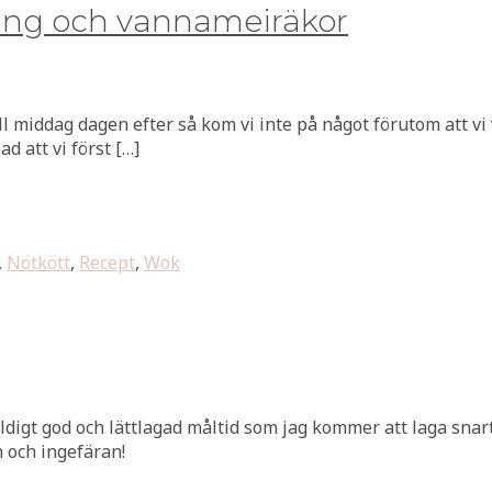
ling och vannameiräkor
ll middag dagen efter så kom vi inte på något förutom att vi 
d att vi först […]
,
Nötkött
,
Recept
,
Wok
ldigt god och lättlagad måltid som jag kommer att laga snart
 och ingefäran!