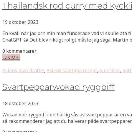
Thailändsk röd curry med kyck
19 oktober, 2023
En kväll när jag och min man funderade vad vi skulle äta ti
ChatGPT 😀 Det blev riktigt roligt måste jag säga, Martin ba
0 kommentarer
Läs Mer
Asiens huvudrätter
,
Asiens samtliga recept
,
Kinesiskt
,
Kött
Svartpepparwokad ryggbiff
18 oktober, 2023
Wokad mör ryggbiff i en härlig sås av svartpeppar är en vä
så rekommenderar jag att du halverar påde svartpepparen