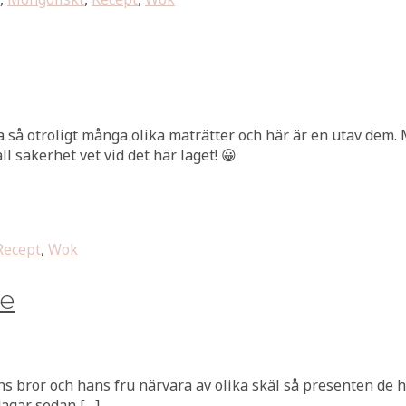
öra så otroligt många olika maträtter och här är en utav dem
ll säkerhet vet vid det här laget! 😀
Recept
,
Wok
ce
ns bror och hans fru närvara av olika skäl så presenten de h
dagar sedan […]