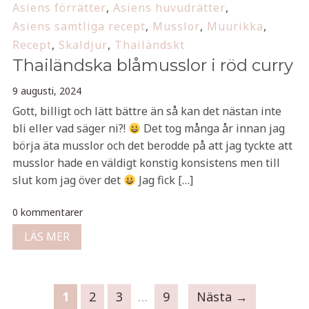
Asiens förrätter
,
Asiens huvudrätter
,
Asiens samtliga recept
,
Musslor
,
Muurikka
,
Recept
,
Skaldjur
,
Thailändskt
Thailändska blåmusslor i röd curry
9 augusti, 2024
Gott, billigt och lätt bättre än så kan det nästan inte
bli eller vad säger ni?!
Det tog många år innan jag
börja äta musslor och det berodde på att jag tyckte att
musslor hade en väldigt konstig konsistens men till
slut kom jag över det
Jag fick […]
0 kommentarer
LÄS MER
1
2
3
…
9
Nästa →