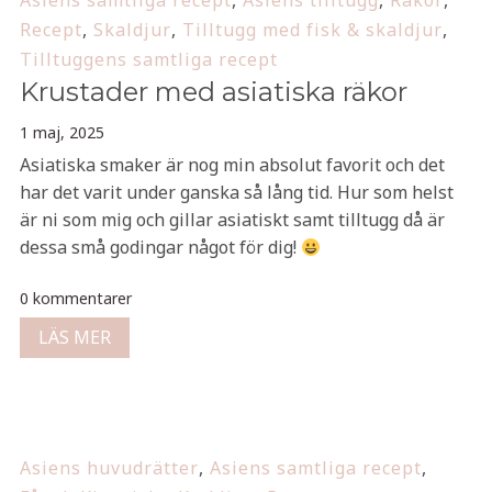
Asiens samtliga recept
,
Asiens tilltugg
,
Räkor
,
Recept
,
Skaldjur
,
Tilltugg med fisk & skaldjur
,
Tilltuggens samtliga recept
Krustader med asiatiska räkor
1 maj, 2025
Asiatiska smaker är nog min absolut favorit och det
har det varit under ganska så lång tid. Hur som helst
är ni som mig och gillar asiatiskt samt tilltugg då är
dessa små godingar något för dig!
0 kommentarer
LÄS MER
Asiens huvudrätter
,
Asiens samtliga recept
,