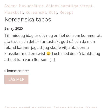
Asiens huvudrätter
,
Asiens samtliga recept
,
Fläskkött
,
Koreanskt
,
Kött
,
Recept
Koreanska tacos
2 maj, 2025
Till middag idag är det nog en hel del som kommer att
äta tacos och det är fantastiskt gott då och då men
ibland känner jag att jag skulle vilja äta denna
klassiker med en twist
I och med det så tänkte jag
att det kan vara fler som […]
0 kommentarer
LÄS MER