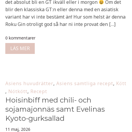
det absolut bli en GT ikväll eller i morgon
Om det
blir den klassiska GT:n eller denna med en asiatisk
variant har vi inte bestämt än! Hur som helst är denna
Roku Gin otroligt god så har ni inte provat den […]
0 kommentarer
LÄS MER
Asiens huvudrätter
,
Asiens samtliga recept
,
Kött
,
Nötkött
,
Recept
Hoisinbiff med chili- och
sojamajonnäs samt Evelinas
Kyoto-gurksallad
11 maj, 2026