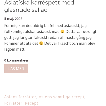
Asiatiska karréspett med
glasnudelsallad
5 maj, 2026
För mig kan det aldrig bli fel med asiatiskt, jag
fullkomligt älskar asiatisk mat!
Detta var otroligt
gott, jag längtar faktiskt redan till nästa gång jag
kommer att äta det
Det var fräscht och man blev
lagom mätt.
0 kommentarer
LÄS MER
Asiens förrätter
,
Asiens samtliga recept
,
Förrätter
,
Recept