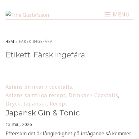
MENU
HEM
»
FÄRSK INGEFÄRA
Etikett:
Färsk ingefära
Asiens drinkar / cocktails
,
Asiens samtliga recept
,
Drinkar / Cocktails
,
Dryck
,
Japanskt
,
Recept
Japansk Gin & Tonic
13 maj, 2026
Eftersom det är långledighet på intågande så kommer