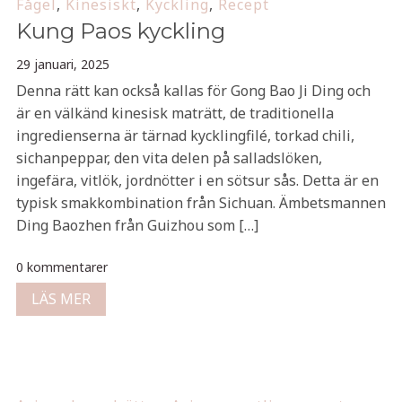
Fågel
,
Kinesiskt
,
Kyckling
,
Recept
Kung Paos kyckling
29 januari, 2025
Denna rätt kan också kallas för Gong Bao Ji Ding och
är en välkänd kinesisk maträtt, de traditionella
ingredienserna är tärnad kycklingfilé, torkad chili,
sichanpeppar, den vita delen på salladslöken,
ingefära, vitlök, jordnötter i en sötsur sås. Detta är en
typisk smakkombination från Sichuan. Ämbetsmannen
Ding Baozhen från Guizhou som […]
0 kommentarer
LÄS MER