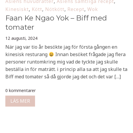
Asiens huvudrätter
,
Asiens samtliga recept
,
Kinesiskt
,
Kött
,
Nötkött
,
Recept
,
Wok
Faan Ke Ngao Yok – Biff med
tomater
12 augusti, 2024
När jag var tio år besökte jag för första gången en
kinesisk resturang
Innan besöket frågade jag flera
personer runtomkring mig vad de tyckte jag skulle
beställa in för maträtt. i princip alla sa att jag skulle ta
Biff med tomater så då gjorde jag det och det var […]
0 kommentarer
LÄS MER