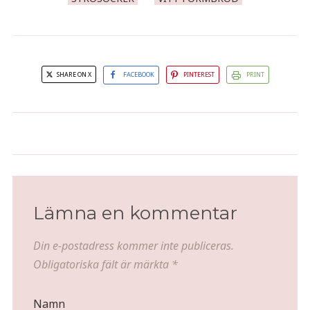
SHARE ON X
FACEBOOK
PINTEREST
PRINT
Receptlucka nr 21 - Kanel- och
Juldukning med juteväv
äppelcider i ett äpple
Lämna en kommentar
Din e-postadress kommer inte publiceras.
Obligatoriska fält är märkta
*
Namn