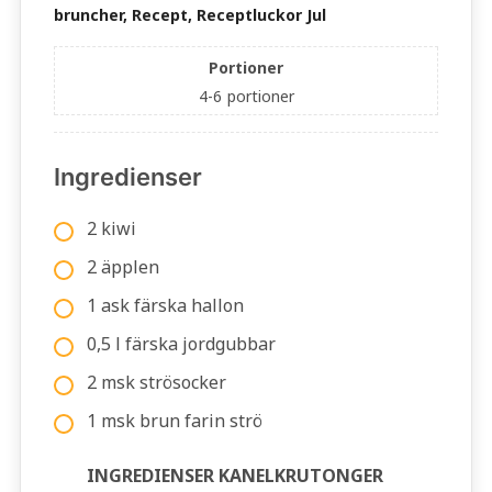
bruncher, Recept, Receptluckor Jul
Portioner
4-6
portioner
Ingredienser
2 kiwi
2 äpplen
1 ask färska hallon
0,5 l färska jordgubbar
2 msk strösocker
1 msk brun farin strö
INGREDIENSER KANELKRUTONGER