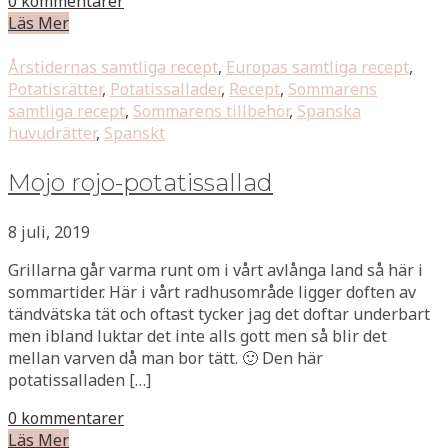
0 kommentarer
Läs Mer
Årstidernas samtliga recept
,
Europas samtliga recept
,
Potatisrätter
,
Potatissallader
,
Recept
,
Sommarens
samtliga recept
,
Sommarens tillbehör
,
Spanska
huvudrätter
,
Spanskt
Mojo rojo-potatissallad
8 juli, 2019
Grillarna går varma runt om i vårt avlånga land så här i
sommartider. Här i vårt radhusområde ligger doften av
tändvätska tät och oftast tycker jag det doftar underbart
men ibland luktar det inte alls gott men så blir det
mellan varven då man bor tätt. 🙂 Den här
potatissalladen […]
0 kommentarer
Läs Mer