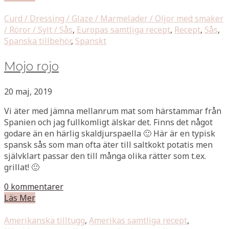
Curd / Dressing / Glaze / Marmelader / Oljor med smaker
/ Röror / Sylt / Sås
,
Europas samtliga recept
,
Recept
,
Sås
,
Spanska tillbehör
,
Spanskt
Mojo rojo
20 maj, 2019
Vi äter med jämna mellanrum mat som härstammar från
Spanien och jag fullkomligt älskar det. Finns det något
godare än en härlig skaldjurspaella 🙂 Här är en typisk
spansk sås som man ofta äter till saltkokt potatis men
självklart passar den till många olika rätter som t.ex.
grillat! 🙂
0 kommentarer
Läs Mer
Amerikanska tilltugg
,
Amerikas samtliga recept
,