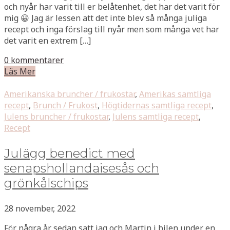
och nyår har varit till er belåtenhet, det har det varit för
mig 😀 Jag är lessen att det inte blev så många juliga
recept och inga förslag till nyår men som många vet har
det varit en extrem […]
0 kommentarer
Läs Mer
Amerikanska bruncher / frukostar
,
Amerikas samtliga
recept
,
Brunch / Frukost
,
Högtidernas samtliga recept
,
Julens bruncher / frukostar
,
Julens samtliga recept
,
Recept
Julägg benedict med
senapshollandaisesås och
grönkålschips
28 november, 2022
För några år sedan satt jag och Martin i bilen under en