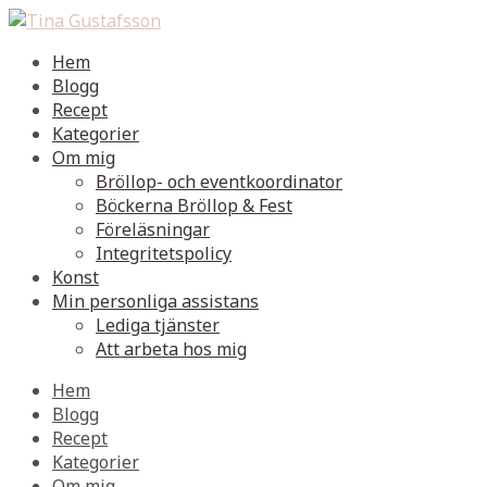
Hem
Blogg
Recept
Kategorier
Om mig
Bröllop- och eventkoordinator
Böckerna Bröllop & Fest
Föreläsningar
Integritetspolicy
Konst
Min personliga assistans
Lediga tjänster
Att arbeta hos mig
Hem
Blogg
Recept
Kategorier
Om mig