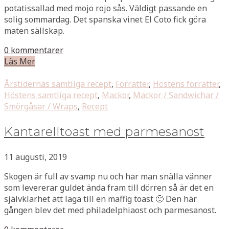
potatissallad med mojo rojo sås. Väldigt passande en
solig sommardag. Det spanska vinet El Coto fick göra
maten sällskap.
0 kommentarer
Läs Mer
Årstidernas samtliga recept
,
Förrätter
,
Höstens förrätter
,
Höstens samtliga recept
,
Mackor
,
Mackor / Sandwichar /
Smörgåsar / Wraps
,
Recept
Kantarelltoast med parmesanost
11 augusti, 2019
Skogen är full av svamp nu och har man snälla vänner
som levererar guldet ända fram till dörren så är det en
självklarhet att laga till en maffig toast 🙂 Den här
gången blev det med philadelphiaost och parmesanost.