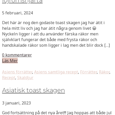
löjromshjärta
5 februari, 2024
Det här är nog den godaste toast skagen jag har ätit i
hela mitt liv och jag har ätit några genom livet 😀
Nyckeln ligger i att du använder färska räkor men
självklart fungerar det både med frysta räkor och
handskalade räkor som ligger i lag men det blir dock […]
0 kommentarer
Läs Mer
Asiens förrätter
,
Asiens samtliga recept
,
Förrätter
,
Räkor
,
Recept
,
Skaldjur
Asiatisk toast skagen
3 januari, 2023
God fortsättning på det nya året!!! Jag hoppas att både jul