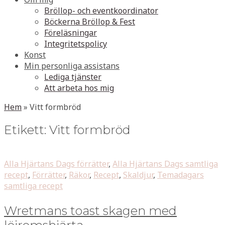
Bröllop- och eventkoordinator
Böckerna Bröllop & Fest
Föreläsningar
Integritetspolicy
Konst
Min personliga assistans
Lediga tjänster
Att arbeta hos mig
Hem
»
Vitt formbröd
Etikett:
Vitt formbröd
Alla Hjärtans Dags förrätter
,
Alla Hjärtans Dags samtliga
recept
,
Förrätter
,
Räkor
,
Recept
,
Skaldjur
,
Temadagars
samtliga recept
Wretmans toast skagen med