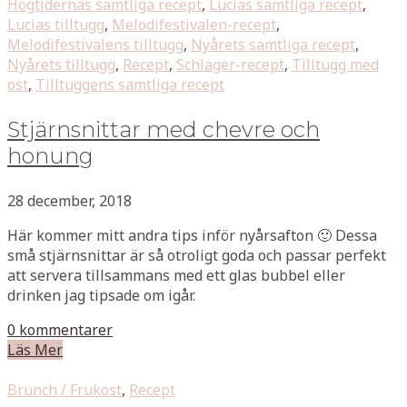
Högtidernas samtliga recept
,
Lucias samtliga recept
,
Lucias tilltugg
,
Melodifestivalen-recept
,
Melodifestivalens tilltugg
,
Nyårets samtliga recept
,
Nyårets tilltugg
,
Recept
,
Schlager-recept
,
Tilltugg med
ost
,
Tilltuggens samtliga recept
Stjärnsnittar med chevre och
honung
28 december, 2018
Här kommer mitt andra tips inför nyårsafton 🙂 Dessa
små stjärnsnittar är så otroligt goda och passar perfekt
att servera tillsammans med ett glas bubbel eller
drinken jag tipsade om igår.
0 kommentarer
Läs Mer
Brunch / Frukost
,
Recept