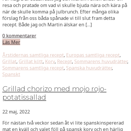
resa och pratade om vad vi skulle bjuda nära och kära på
när de skulle komma på julbrunch. Efter många olika
förslag från oss båda spånade vi till slut fram detta
recept. Både jag och Martin älskar en […]
0 kommentarer
Läs Mer
Årstidernas samtliga recept
,
Europas samtliga recept
,
Grillat
,
Grillat kött
,
Korv
,
Recept
,
Sommarens huvudrätter
,
Sommarens samtliga recept
,
Spanska huvudrätter
,
Spanskt
Grillad chorizo med mojo rojo-
potatissallad
22 maj, 2022
För nästan två veckor sedan åt vi lite spanskinspererad
mat en kväll och valet föll på spansk korv och en härlig