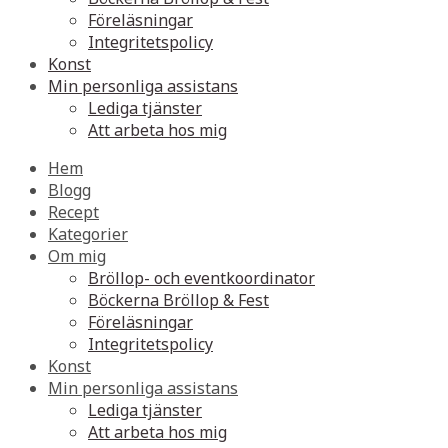
Föreläsningar
Integritetspolicy
Konst
Min personliga assistans
Lediga tjänster
Att arbeta hos mig
Hem
Blogg
Recept
Kategorier
Om mig
Bröllop- och eventkoordinator
Böckerna Bröllop & Fest
Föreläsningar
Integritetspolicy
Konst
Min personliga assistans
Lediga tjänster
Att arbeta hos mig