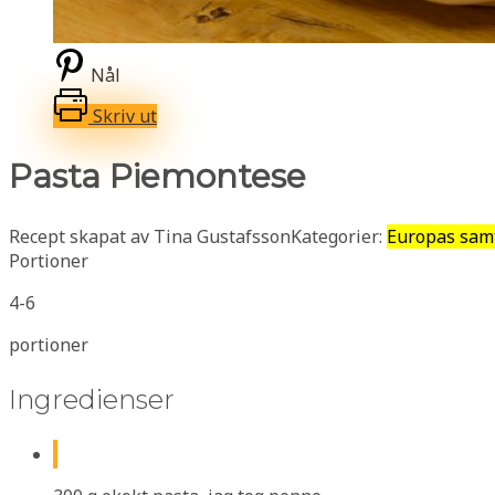
Nål
Skriv ut
Pasta Piemontese
Recept skapat av Tina Gustafsson
Kategorier:
Europas samtl
Portioner
4-6
portioner
Ingredienser