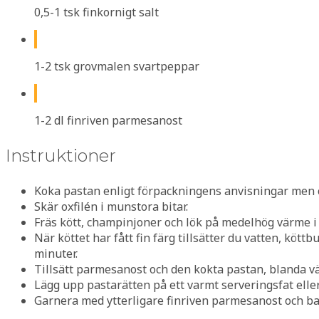
0,5-1 tsk finkornigt salt
1-2 tsk grovmalen svartpeppar
1-2 dl finriven parmesanost
Instruktioner
Koka pastan enligt förpackningens anvisningar men ca 
Skär oxfilén i munstora bitar.
Fräs kött, champinjoner och lök på medelhög värme i
När köttet har fått fin färg tillsätter du vatten, köttb
minuter.
Tillsätt parmesanost och den kokta pastan, blanda väl
Lägg upp pastarätten på ett varmt serveringsfat eller
Garnera med ytterligare finriven parmesanost och bas