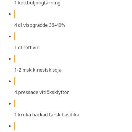
1 köttbuljongtärning
4 dl vispgrädde 36-40%
1 dl rött vin
1-2 msk kinesisk soja
4 pressade vitlöksklyftor
1 kruka hackad färsk basilika