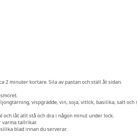
2 minuter kortare. Sila av pastan och ställ åt sidan.
 smöret.
uljongtärning, vispgrädde, vin, soja, vitlök, basilika, salt oc
 och låt allt stå och dra i någon minut under lock.
 varma tallrikar.
ilika blad innan du serverar.