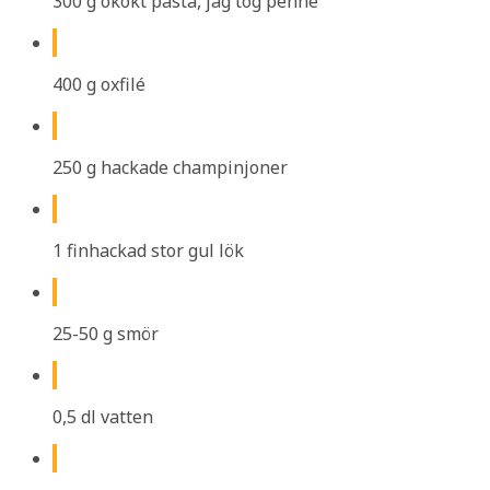
300 g okokt pasta, jag tog penne
400 g oxfilé
250 g hackade champinjoner
1 finhackad stor gul lök
25-50 g smör
0,5 dl vatten