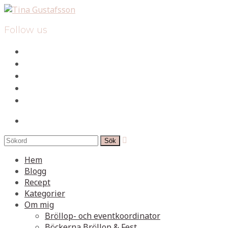
Follow us
facebook
instagram
pinterest
spotify
mail
search

Hem
Blogg
Recept
Kategorier
Om mig
Bröllop- och eventkoordinator
Böckerna Bröllop & Fest