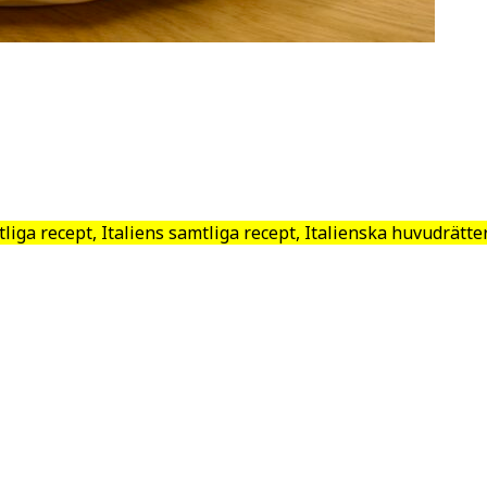
iga recept, Italiens samtliga recept, Italienska huvudrätter,