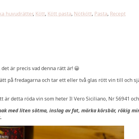
ka huvudrätter
,
Kött
,
Kött pasta
,
Nötkött
,
Pasta
,
Recept
det är precis vad denna rätt är! 😀
 på fredagarna och tar ett eller två glas rött vin till och sj
t är detta röda vin som heter Il Vero Siciliano, Nr 56941 o
ak med liten sötma, inslag av fat, mörka körsbär, rökig m
.