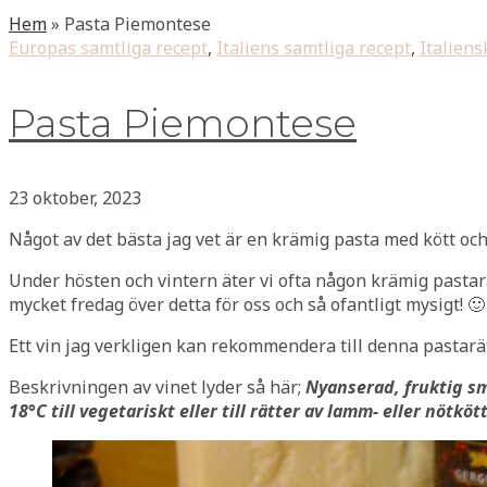
Hem
»
Pasta Piemontese
Europas samtliga recept
,
Italiens samtliga recept
,
Italiens
Pasta Piemontese
23 oktober, 2023
Något av det bästa jag vet är en krämig pasta med kött och 
Under hösten och vintern äter vi ofta någon krämig pastarätt
mycket fredag över detta för oss och så ofantligt mysigt! 🙂
Ett vin jag verkligen kan rekommendera till denna pastarät
Beskrivningen av vinet lyder så här;
Nyanserad, fruktig sm
18°C till vegetariskt eller till rätter av lamm- eller nötkött