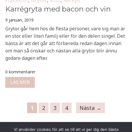
Fläskkött
,
Grytor
,
Kött
,
Recept
Karrégryta med bacon och vin
9 januari, 2019
Grytor går hem hos de flesta personer, vare sig man är
en stor eller liten familj eller för den delen singel. Det
bästa är att det går att förbereda redan dagen innan
om man så önskar och nästan alla grytor blir ännu
godare dagen efter.
0 kommentarer
LÄS MER
1
2
3
4
Nästa →
Vi använder cookies för att se till att vi ger dig den bästa