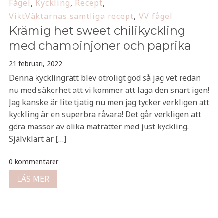
Fågel
,
Kyckling
,
Recept
,
ViktVäktarnas samtliga recept
,
VV fågel
Krämig het sweet chilikyckling
med champinjoner och paprika
21 februari, 2022
Denna kycklingrätt blev otroligt god så jag vet redan
nu med säkerhet att vi kommer att laga den snart igen!
Jag kanske är lite tjatig nu men jag tycker verkligen att
kyckling är en superbra råvara! Det går verkligen att
göra massor av olika maträtter med just kyckling.
Självklart är […]
0 kommentarer
LÄS MER