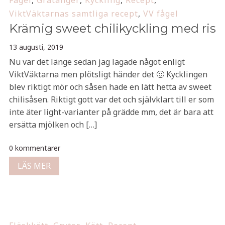
Fågel
,
Gratänger
,
Kyckling
,
Recept
,
ViktVäktarnas samtliga recept
,
VV fågel
Krämig sweet chilikyckling med ris
13 augusti, 2019
Nu var det länge sedan jag lagade något enligt
ViktVäktarna men plötsligt händer det 🙂 Kycklingen
blev riktigt mör och såsen hade en lätt hetta av sweet
chilisåsen. Riktigt gott var det och självklart till er som
inte äter light-varianter på grädde mm, det är bara att
ersätta mjölken och […]
0 kommentarer
LÄS MER