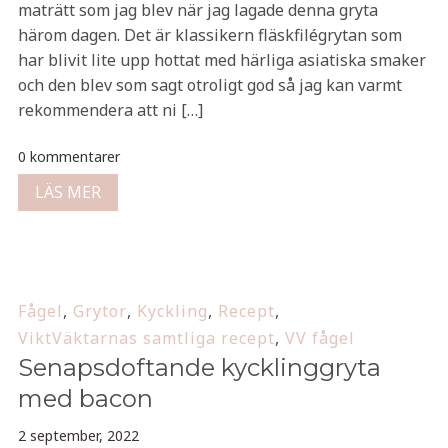
maträtt som jag blev när jag lagade denna gryta
härom dagen. Det är klassikern fläskfilégrytan som
har blivit lite upp hottat med härliga asiatiska smaker
och den blev som sagt otroligt god så jag kan varmt
rekommendera att ni […]
0 kommentarer
LÄS MER
Fågel
,
Grytor
,
Kyckling
,
Recept
,
ViktVäktarnas samtliga recept
,
VV fågel
Senapsdoftande kycklinggryta
med bacon
2 september, 2022