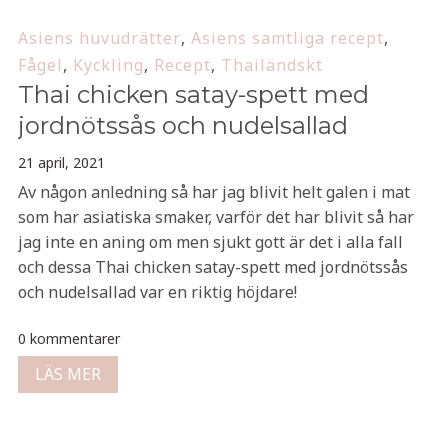
Asiens huvudrätter
,
Asiens samtliga recept
,
Fågel
,
Kyckling
,
Recept
,
Thailändskt
Thai chicken satay-spett med
jordnötssås och nudelsallad
21 april, 2021
Av någon anledning så har jag blivit helt galen i mat
som har asiatiska smaker, varför det har blivit så har
jag inte en aning om men sjukt gott är det i alla fall
och dessa Thai chicken satay-spett med jordnötssås
och nudelsallad var en riktig höjdare!
0 kommentarer
LÄS MER