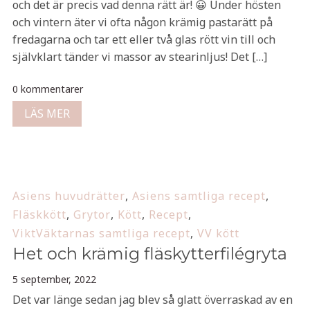
och det är precis vad denna rätt är! 😀 Under hösten
och vintern äter vi ofta någon krämig pastarätt på
fredagarna och tar ett eller två glas rött vin till och
självklart tänder vi massor av stearinljus! Det […]
0 kommentarer
LÄS MER
Asiens huvudrätter
,
Asiens samtliga recept
,
Fläskkött
,
Grytor
,
Kött
,
Recept
,
ViktVäktarnas samtliga recept
,
VV kött
Het och krämig fläskytterfilégryta
5 september, 2022
Det var länge sedan jag blev så glatt överraskad av en