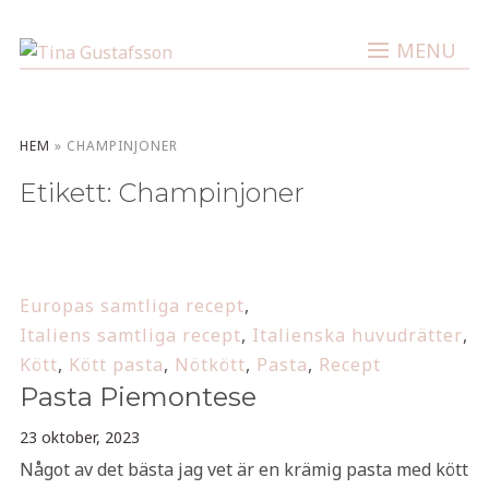
MENU
HEM
»
CHAMPINJONER
Etikett:
Champinjoner
Europas samtliga recept
,
Italiens samtliga recept
,
Italienska huvudrätter
,
Kött
,
Kött pasta
,
Nötkött
,
Pasta
,
Recept
Pasta Piemontese
23 oktober, 2023
Något av det bästa jag vet är en krämig pasta med kött