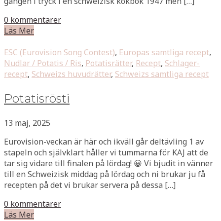
gången i tryck i en schweizisk kokbok 1947 men […]
0 kommentarer
Läs Mer
ESC (Eurovision Song Contest)
,
Europas samtliga recept
,
Nudlar / Potatis / Ris
,
Potatisrätter
,
Recept
,
Schlager-
recept
,
Schweizs huvudrätter
,
Schweizs samtliga recept
Potatisrösti
13 maj, 2025
Eurovision-veckan är här och ikväll går deltävling 1 av
stapeln och självklart håller vi tummarna för KAJ att de
tar sig vidare till finalen på lördag! 😀 Vi bjudit in vänner
till en Schweizisk middag på lördag och ni brukar ju få
recepten på det vi brukar servera på dessa […]
0 kommentarer
Läs Mer