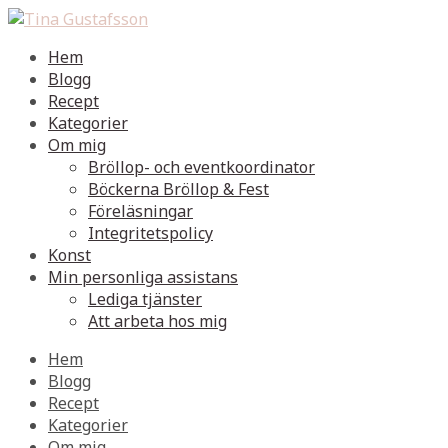
Hem
Blogg
Recept
Kategorier
Om mig
Bröllop- och eventkoordinator
Böckerna Bröllop & Fest
Föreläsningar
Integritetspolicy
Konst
Min personliga assistans
Lediga tjänster
Att arbeta hos mig
Hem
Blogg
Recept
Kategorier
Om mig