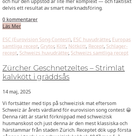
och hur den uppstod är lite mer komplext — och faktiskt
delvis ett resultat av smart marknadsföring.
0 kommentarer
Läs Mer
ESC (Eurovision Song Contest)
,
ESC huvudrätter
,
Europas
samtliga recept
,
Grytor
,
Kött
,
Nötkött
,
Recept
,
Schlager-
recept
,
Schweizs huvudrätter
,
Schweizs samtliga recept
Zürcher Geschnetzeltes – Strimlat
kalvkött i gräddsås
14 maj, 2025
Vi fortsätter med tips på schweizisk mat eftersom
Schweiz är årets värdland för eurovision song contest 😀
Denna rätt är starkt förknippad med schweizisk
husmanskost och just denna är den mest klassiska och
härstammar från staden Zürich. Receptet dök upp första