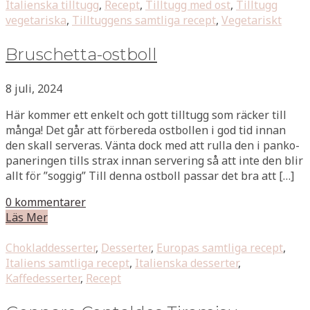
Italienska tilltugg
,
Recept
,
Tilltugg med ost
,
Tilltugg
vegetariska
,
Tilltuggens samtliga recept
,
Vegetariskt
Bruschetta-ostboll
8 juli, 2024
Här kommer ett enkelt och gott tilltugg som räcker till
många! Det går att förbereda ostbollen i god tid innan
den skall serveras. Vänta dock med att rulla den i panko-
paneringen tills strax innan servering så att inte den blir
allt för ”soggig” Till denna ostboll passar det bra att […]
0 kommentarer
Läs Mer
Chokladdesserter
,
Desserter
,
Europas samtliga recept
,
Italiens samtliga recept
,
Italienska desserter
,
Kaffedesserter
,
Recept