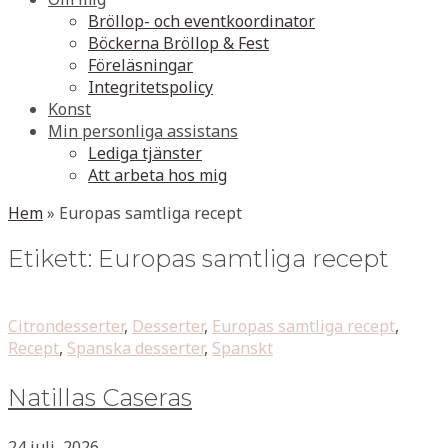
Bröllop- och eventkoordinator
Böckerna Bröllop & Fest
Föreläsningar
Integritetspolicy
Konst
Min personliga assistans
Lediga tjänster
Att arbeta hos mig
Hem
»
Europas samtliga recept
Etikett:
Europas samtliga recept
Citrondesserter
,
Desserter
,
Europas samtliga recept
,
Recept
,
Spanska desserter
,
Spanskt
Natillas Caseras
24 juli, 2026