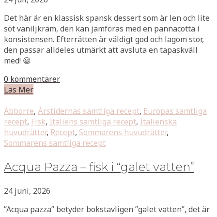
Det här är en klassisk spansk dessert som är len och lite
söt vaniljkräm, den kan jämföras med en pannacotta i
konsistensen. Efterrätten är väldigt god och lagom stor,
den passar alldeles utmärkt att avsluta en tapaskväll
med! 😀
0 kommentarer
Läs Mer
Abborre
,
Årstidernas samtliga recept
,
Europas samtliga
recept
,
Fisk
,
Italiens samtliga recept
,
Italienska
huvudrätter
,
Recept
,
Sommarens huvudrätter
,
Sommarens samtliga recept
Acqua Pazza – fisk i “galet vatten”
24 juni, 2026
”Acqua pazza” betyder bokstavligen ”galet vatten”, det är