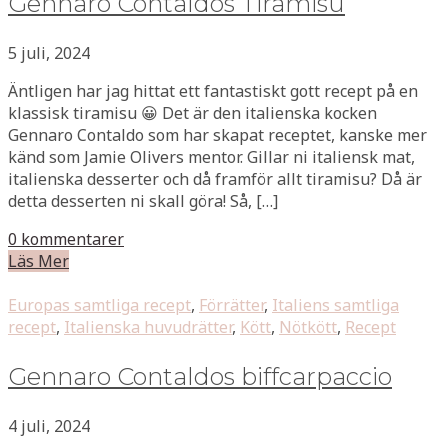
Gennaro Contaldos Tiramisu
5 juli, 2024
Äntligen har jag hittat ett fantastiskt gott recept på en
klassisk tiramisu 😀 Det är den italienska kocken
Gennaro Contaldo som har skapat receptet, kanske mer
känd som Jamie Olivers mentor. Gillar ni italiensk mat,
italienska desserter och då framför allt tiramisu? Då är
detta desserten ni skall göra! Så, […]
0 kommentarer
Läs Mer
Europas samtliga recept
,
Förrätter
,
Italiens samtliga
recept
,
Italienska huvudrätter
,
Kött
,
Nötkött
,
Recept
Gennaro Contaldos biffcarpaccio
4 juli, 2024