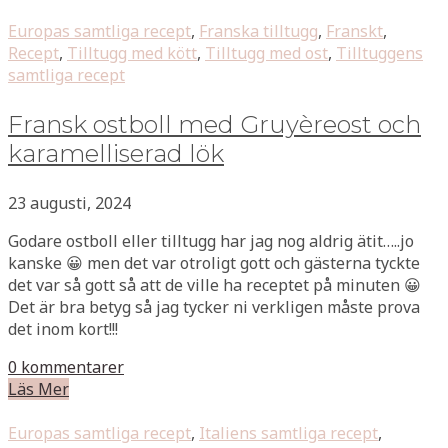
Europas samtliga recept
,
Franska tilltugg
,
Franskt
,
Recept
,
Tilltugg med kött
,
Tilltugg med ost
,
Tilltuggens
samtliga recept
Fransk ostboll med Gruyèreost och
karamelliserad lök
23 augusti, 2024
Godare ostboll eller tilltugg har jag nog aldrig ätit…..jo
kanske 😀 men det var otroligt gott och gästerna tyckte
det var så gott så att de ville ha receptet på minuten 😀
Det är bra betyg så jag tycker ni verkligen måste prova
det inom kort!!!
0 kommentarer
Läs Mer
Europas samtliga recept
,
Italiens samtliga recept
,