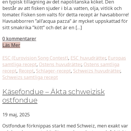
en typisk tillagning av det napolitanska köket. Den
består av att fisken sjuder i bl.a. vatten, olja, vitlök och
tomater. Fisken som valts för detta recept är havsabborre!
Havsabborren ”all’acqua pazza” är mycket uppskattad för
sitt smakrika ”kött” och det är en […]
0 kommentarer
Läs Mer
ESC (Eurovision Song Contest)
,
ESC huvudrätter
,
Europas
samtliga recept
,
Ostens huvudrätter
,
Ostens samtliga
recept
,
Recept
,
Schlager-recept
,
Schweizs huvudrätter
,
Schweizs samtliga recept
Käsefondue – Äkta schweizisk
ostfondue
19 maj, 2025
Ostfondue förknippas starkt med Schweiz, men exakt var