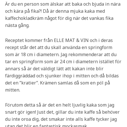
Är du en person som älskar att baka och bjuda in nära
och kära på fika?! Då är denna mjuka kaka med
kaffechokladkräm något för dig när det vankas fika
nästa gång.
Receptet kommer från ELLE MAT & VIN och i deras
recept står det att du skall använda en springform
som är 18 cm i diametern. Jag rekommenderar att du
tar en springform som är 24 cm i diametern istället för
annars så är det väldigt lätt att kakan inte blir
färdiggräddad och sjunker ihop i mitten och då bildas
det en ”kratier”. Krämen samlas då som en pöl på
mitten.
Förutom detta så är det en helt ljuvlig kaka som jag
snart gör igen! Just det, gillar du inte kaffe så behöver
du inte oroa dig, det smakar inte alls kaffe tycker jag
utan det blir en fantastisk mockasmak.