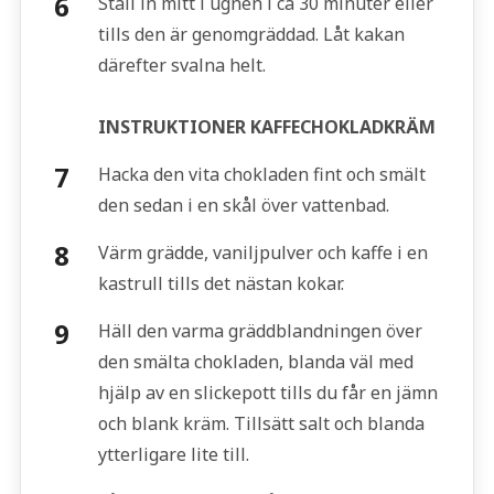
Ställ in mitt i ugnen i ca 30 minuter eller
tills den är genomgräddad. Låt kakan
därefter svalna helt.
INSTRUKTIONER KAFFECHOKLADKRÄM
Hacka den vita chokladen fint och smält
den sedan i en skål över vattenbad.
Värm grädde, vaniljpulver och kaffe i en
kastrull tills det nästan kokar.
Häll den varma gräddblandningen över
den smälta chokladen, blanda väl med
hjälp av en slickepott tills du får en jämn
och blank kräm. Tillsätt salt och blanda
ytterligare lite till.