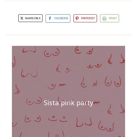
SHARE ON X
FACEBOOK
PINTEREST
PRINT
Sista pink party