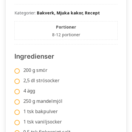
Kategorier:
Bakverk, Mjuka kakor, Recept
Portioner
8-12
portioner
Ingredienser
200 g smör
2,5 dl strösocker
4 ägg
250 g mandelmjöl
1 tsk bakpulver
1 tsk vaniljsocker