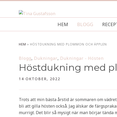
HEM
BLOGG
RECEP
HEM
»
HÖSTDUKNING MED PLOMMON OCH ÄPPLEN
Blogg
,
Dukningar
,
Dukningar - Hösten
Höstdukning med p
14 OKTOBER, 2022
Trots att min bästa årstid är sommaren om vädret vi
bli att gilla hösten också. Jag älskar de färgspra
murrigt. Det blir så mysigt när man börjar tända ma