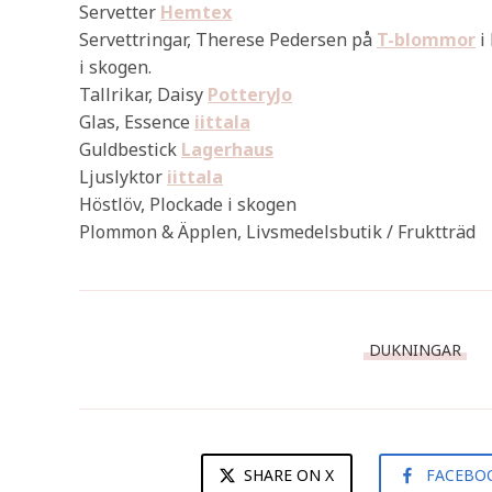
Servetter
Hemtex
Servettringar, Therese Pedersen på
T-blommor
i 
i skogen.
Tallrikar, Daisy
PotteryJo
Glas, Essence
iittala
Guldbestick
Lagerhaus
Ljuslyktor
iittala
Höstlöv, Plockade i skogen
Plommon & Äpplen, Livsmedelsbutik / Fruktträd
DUKNINGAR
SHARE ON X
FACEBO