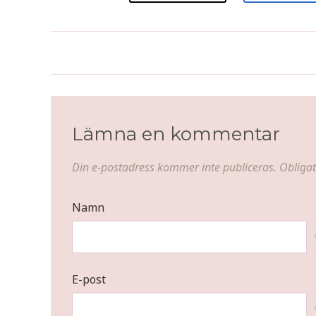
Mjuk mandelkaka med brynt
smör och kaffechokladkräm
Lämna en kommentar
Din e-postadress kommer inte publiceras.
Obligat
Namn
E-post