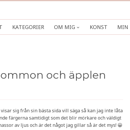
T
KATEGORIER
OM MIG
KONST
MIN 
lommon och äpplen
sar sig från sin bästa sida vill säga så kan jag inte låta
kande färgerna samtidigt som det blir mörkare och väldigt
ssor av ljus och är det något jag gillar så är det mys! 😀