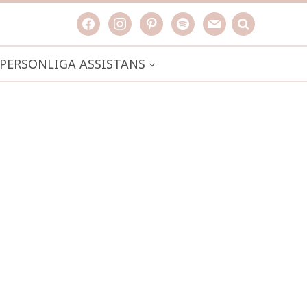
facebook
instagram
pinterest
spotify
mail
search

PERSONLIGA ASSISTANS