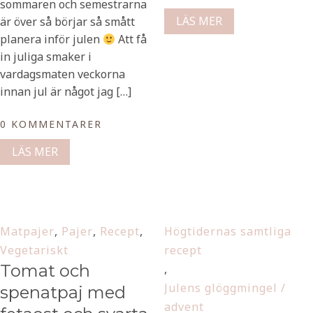
sommaren och semestrarna
LÄS MER
är över så börjar så smått
planera inför julen
Att få
in juliga smaker i
vardagsmaten veckorna
innan jul är något jag […]
0 KOMMENTARER
LÄS MER
Matpajer
,
Pajer
,
Recept
,
Högtidernas samtliga
Vegetariskt
recept
Tomat och
,
Julens glöggmingel /
spenatpaj med
advent