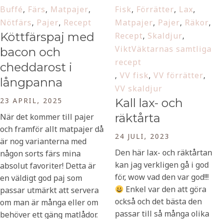
Buffé
,
Färs
,
Matpajer
,
Fisk
,
Förrätter
,
Lax
,
Nötfärs
,
Pajer
,
Recept
Matpajer
,
Pajer
,
Räkor
,
Köttfärspaj med
Recept
,
Skaldjur
,
ViktVäktarnas samtliga
bacon och
recept
cheddarost i
,
VV fisk
,
VV förrätter
,
långpanna
VV skaldjur
23 APRIL, 2025
Kall lax- och
räktårta
När det kommer till pajer
och framför allt matpajer då
24 JULI, 2023
är nog varianterna med
Den här lax- och räktårtan
någon sorts färs mina
kan jag verkligen gå i god
absolut favoriter! Detta är
för, wow vad den var god!!!
en väldigt god paj som
Enkel var den att göra
passar utmärkt att servera
också och det bästa den
om man är många eller om
passar till så många olika
behöver ett gäng matlådor.