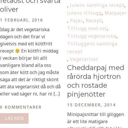
fetaost och svarta
,
Julens samtliga recept
,
oliver
Julens tilltugg
,
Matpajer
1 FEBRUARI, 2016
,
Pajer
,
Recept
,
Tilltugg med ost
,
Idag är det vegetariska
Tilltugg vegetariska
,
dagen och det firar vi
givetvis med ett köttfritt
Tilltuggens samtliga
recept
En köttfri middag
recept
i veckan börjar bli allt
,
Vegetariskt
vanligare bland alla oss
Cheddarpaj med
som äter kött och jag måste
rårörda hjortron
säga att det är riktigt skönt
och rostade
att äta vegetariskt då och då
pinjenötter
eller vad säger ni, har ni […]
15 DECEMBER, 2014
0 KOMMENTARER
Minipajsnittar till glöggen
LÄS MER
är ett lite matigare