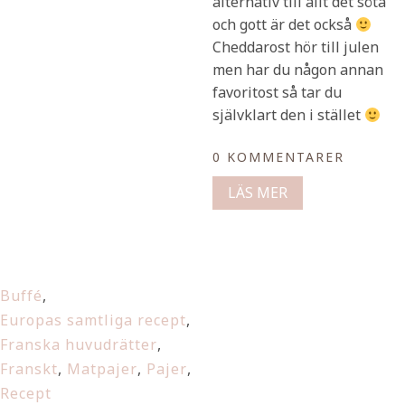
alternativ till allt det söta
och gott är det också
Cheddarost hör till julen
men har du någon annan
favoritost så tar du
självklart den i stället
0 KOMMENTARER
LÄS MER
Buffé
,
Europas samtliga recept
,
Franska huvudrätter
,
Franskt
,
Matpajer
,
Pajer
,
Recept