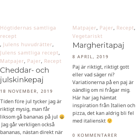
Högtidernas samtliga
Matpajer
,
Pajer
,
Recept
,
recept
Vegetariskt
Margheritapaj
,
Julens huvudrätter
,
Julens samtliga recept
,
8 APRIL, 2019
Matpajer
,
Pajer
,
Recept
Paj är riktigt, riktigt gott
Cheddar- och
eller vad säger ni?
julskinkepaj
Variationerna på en paj är
oändlig om ni frågar mig.
18 NOVEMBER, 2019
Här har jag hämtat
Tiden före jul tycker jag är
inspiration från Italien och
riktigt mysig, man får
pizza, det kan aldrig bli fel
liksom gå bananas på jul
med italienskt
Jag går verkligen också
bananas, nästan direkt när
0 KOMMENTARER