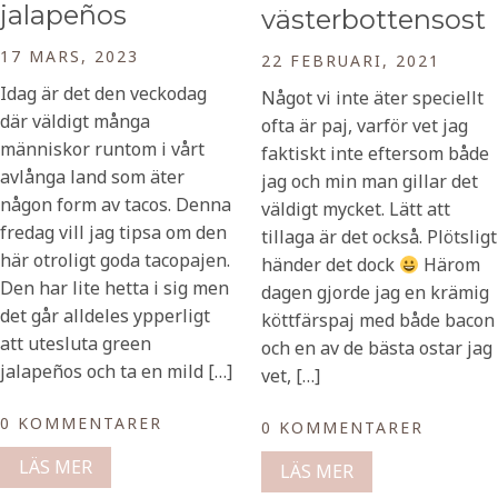
jalapeños
västerbottensost
17 MARS, 2023
22 FEBRUARI, 2021
Idag är det den veckodag
Något vi inte äter speciellt
där väldigt många
ofta är paj, varför vet jag
människor runtom i vårt
faktiskt inte eftersom både
avlånga land som äter
jag och min man gillar det
någon form av tacos. Denna
väldigt mycket. Lätt att
fredag vill jag tipsa om den
tillaga är det också. Plötsligt
här otroligt goda tacopajen.
händer det dock
Härom
Den har lite hetta i sig men
dagen gjorde jag en krämig
det går alldeles ypperligt
köttfärspaj med både bacon
att utesluta green
och en av de bästa ostar jag
jalapeños och ta en mild […]
vet, […]
0 KOMMENTARER
0 KOMMENTARER
LÄS MER
LÄS MER