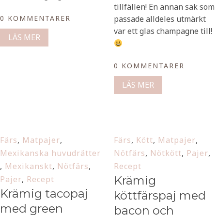
tillfällen! En annan sak som
0 KOMMENTARER
passade alldeles utmärkt
var ett glas champagne till!
LÄS MER
0 KOMMENTARER
LÄS MER
Färs
,
Matpajer
,
Färs
,
Kött
,
Matpajer
,
Mexikanska huvudrätter
Nötfärs
,
Nötkött
,
Pajer
,
,
Mexikanskt
,
Nötfärs
,
Recept
Krämig
Pajer
,
Recept
Krämig tacopaj
köttfärspaj med
med green
bacon och