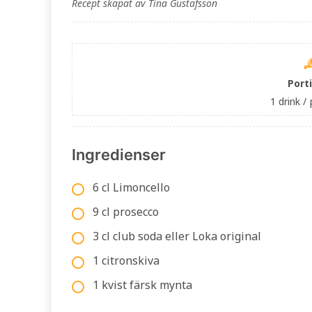
Recept skapat av Tina Gustafsson
Port
1 drink /
Ingredienser
6 cl Limoncello
9 cl prosecco
3 cl club soda eller Loka original
1 citronskiva
1 kvist färsk mynta