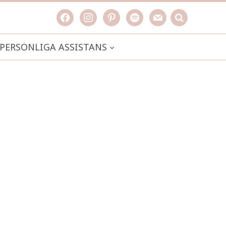
facebook
instagram
pinterest
spotify
mail
search

PERSONLIGA ASSISTANS