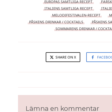
EUROPAS SAMTLIGA RECEPT
FÄRS
ITALIENS SAMTLIGA RECEPT
ITALI
MELODIFESTIVALEN-RECEPT
M
PÅSKENS DRINKAR / COCKTAILS
PÅSKENS S
SOMMARENS DRINKAR / COCKTA
SHARE ON X
FACEBO
Sourcream & Onion stjärnor
med forellrom
Lämna en kommentar