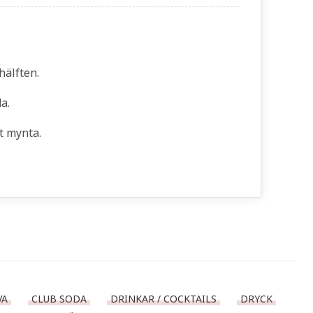
 hälften.
a.
t mynta.
VA
CLUB SODA
DRINKAR / COCKTAILS
DRYCK