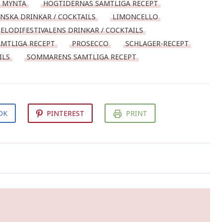
K MYNTA
HÖGTIDERNAS SAMTLIGA RECEPT
ENSKA DRINKAR / COCKTAILS
LIMONCELLO
ELODIFESTIVALENS DRINKAR / COCKTAILS
AMTLIGA RECEPT
PROSECCO
SCHLAGER-RECEPT
ILS
SOMMARENS SAMTLIGA RECEPT
OK
PINTEREST
PRINT
Påskdukning med hönor från
Svenskt Tenn