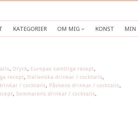
T
KATEGORIER
OM MIG
KONST
MIN 
ails
,
Dryck
,
Europas samtliga recept
,
iga recept
,
Italienska drinkar / cocktails
,
rinkar / cocktails
,
Påskens drinkar / cocktails
,
ecept
,
Sommarens drinkar / cocktails
,