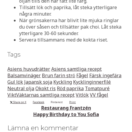
oljan tills den har fått lite färg.
Tillsätt lök och paprika, låt steka ytterligare
några minuter.
När grönsakerna har blivit lite mjuka ringlar
du över såsen och tillsätter pak choi. Låt steka
ytterligare 30-60 sekunder.
Servera tillsammans med de kokta riset.
Tags
Asiens huvudrätter
Asiens samtliga recept
Balsamvinäger
Brun farin strö
Fågel
Färsk ingefära
Gul lök
Japansk soja
Kyckling
Kycklinginnerfilé
Neutral olja
Okokt ris
Röd paprika
Tomatpuré
ViktVäktarnas samtliga recept
Vitlök
VV fågel
Share on X
Facebook
Pinterest
Print
Restaurang Frantzén
Happy Birthday to You Sofia
Lämna en kommentar