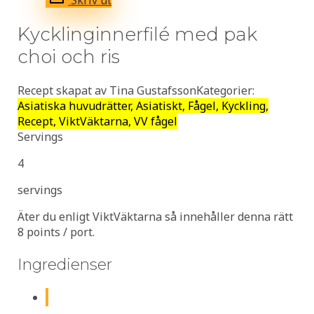
Skriv ut
Kycklinginnerfilé med pak
choi och ris
Recept skapat av Tina Gustafsson
Kategorier:
Asiatiska huvudrätter, Asiatiskt, Fågel, Kyckling,
Recept, ViktVäktarna, VV fågel
Servings
4
servings
Äter du enligt ViktVäktarna så innehåller denna rätt
8 points / port.
Ingredienser