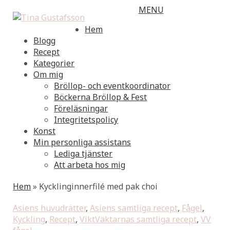
MENU
Hem
Blogg
Recept
Kategorier
Om mig
Bröllop- och eventkoordinator
Böckerna Bröllop & Fest
Föreläsningar
Integritetspolicy
Konst
Min personliga assistans
Lediga tjänster
Att arbeta hos mig
Hem
»
Kycklinginnerfilé med pak choi
Asiens huvudrätter
,
Asiens samtliga recept
,
Fågel
,
Kyckling
,
Recept
,
ViktVäktarnas samtliga recept
,
VV