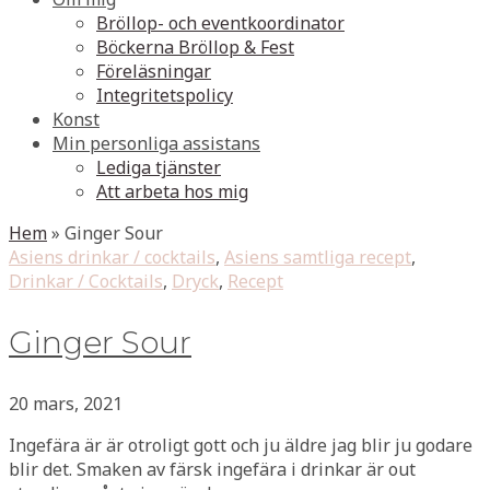
Bröllop- och eventkoordinator
Böckerna Bröllop & Fest
Föreläsningar
Integritetspolicy
Konst
Min personliga assistans
Lediga tjänster
Att arbeta hos mig
Hem
»
Ginger Sour
Asiens drinkar / cocktails
,
Asiens samtliga recept
,
Drinkar / Cocktails
,
Dryck
,
Recept
Ginger Sour
20 mars, 2021
Ingefära är är otroligt gott och ju äldre jag blir ju godare
blir det. Smaken av färsk ingefära i drinkar är out