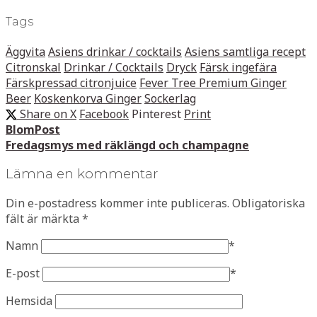
Tags
Äggvita
Asiens drinkar / cocktails
Asiens samtliga recept
Citronskal
Drinkar / Cocktails
Dryck
Färsk ingefära
Färskpressad citronjuice
Fever Tree Premium Ginger
Beer
Koskenkorva Ginger
Sockerlag
Share on X
Facebook
Pinterest
Print
BlomPost
Fredagsmys med räklängd och champagne
Lämna en kommentar
Din e-postadress kommer inte publiceras.
Obligatoriska
fält är märkta
*
Namn
*
E-post
*
Hemsida