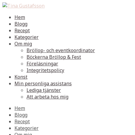
Hem
Blogg
Recept
Kategorier
Om mig
Bröllop- och eventkoordinator
Böckerna Bröllop & Fest
Föreläsningar
Integritetspolicy
Konst
Min personliga assistans
Lediga tjänster
Att arbeta hos mig
Hem
Blogg
Recept
Kategorier
Om mig