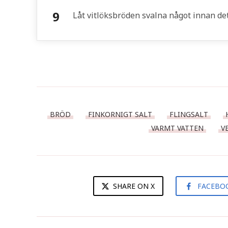
Låt vitlöksbröden svalna något innan det 
BRÖD
FINKORNIGT SALT
FLINGSALT
VARMT VATTEN
V
SHARE ON X
FACEBO