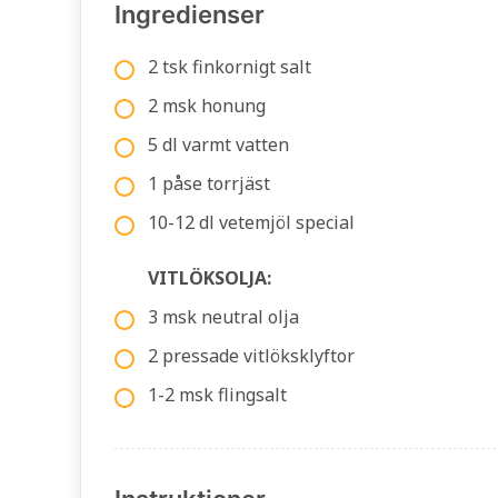
Ingredienser
2 tsk finkornigt salt
2 msk honung
5 dl varmt vatten
1 påse torrjäst
10-12 dl vetemjöl special
VITLÖKSOLJA:
3 msk neutral olja
2 pressade vitlöksklyftor
1-2 msk flingsalt