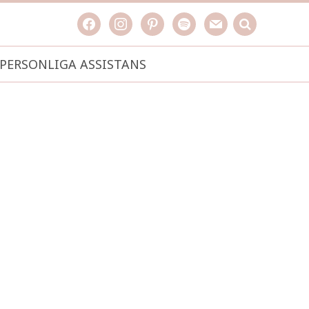
facebook
instagram
pinterest
spotify
mail
search

PERSONLIGA ASSISTANS