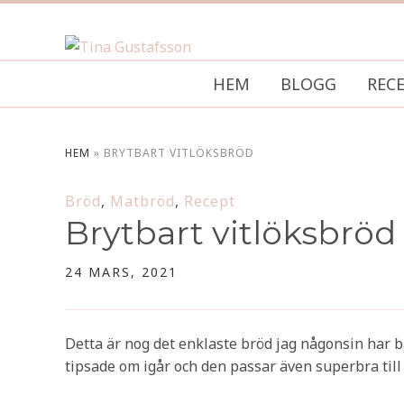
HEM
BLOGG
REC
HEM
»
BRYTBART VITLÖKSBRÖD
Bröd
,
Matbröd
,
Recept
Brytbart vitlöksbröd
24 MARS, 2021
Detta är nog det enklaste bröd jag någonsin har ba
tipsade om igår och den passar även superbra till 