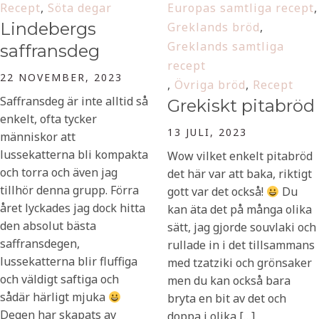
Recept
,
Söta degar
Europas samtliga recept
,
Lindebergs
Greklands bröd
,
Greklands samtliga
saffransdeg
recept
22 NOVEMBER, 2023
,
Övriga bröd
,
Recept
Saffransdeg är inte alltid så
Grekiskt pitabröd
enkelt, ofta tycker
13 JULI, 2023
människor att
lussekatterna bli kompakta
Wow vilket enkelt pitabröd
och torra och även jag
det här var att baka, riktigt
tillhör denna grupp. Förra
gott var det också!
Du
året lyckades jag dock hitta
kan äta det på många olika
den absolut bästa
sätt, jag gjorde souvlaki och
saffransdegen,
rullade in i det tillsammans
lussekatterna blir fluffiga
med tzatziki och grönsaker
och väldigt saftiga och
men du kan också bara
sådär härligt mjuka
bryta en bit av det och
Degen har skapats av
doppa i olika […]