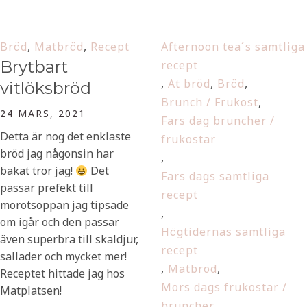
Bröd
,
Matbröd
,
Recept
Afternoon tea´s samtliga
Brytbart
recept
,
At bröd
,
Bröd
,
vitlöksbröd
Brunch / Frukost
,
24 MARS, 2021
Fars dag bruncher /
Detta är nog det enklaste
frukostar
bröd jag någonsin har
,
bakat tror jag!
Det
Fars dags samtliga
passar prefekt till
recept
morotsoppan jag tipsade
,
om igår och den passar
Högtidernas samtliga
även superbra till skaldjur,
recept
sallader och mycket mer!
,
Matbröd
,
Receptet hittade jag hos
Mors dags frukostar /
Matplatsen!
bruncher