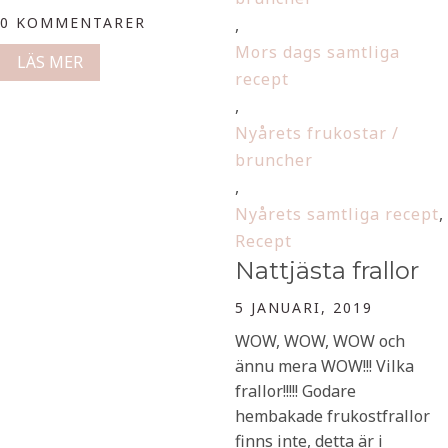
0 KOMMENTARER
,
Mors dags samtliga
LÄS MER
recept
,
Nyårets frukostar /
bruncher
,
Nyårets samtliga recept
,
Recept
Nattjästa frallor
5 JANUARI, 2019
WOW, WOW, WOW och
ännu mera WOW!!! Vilka
frallor!!!!! Godare
hembakade frukostfrallor
finns inte, detta är i