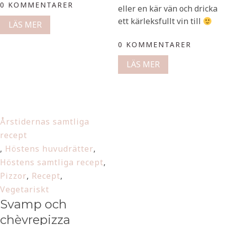
0 KOMMENTARER
eller en kär vän och dricka
ett kärleksfullt vin till
LÄS MER
0 KOMMENTARER
LÄS MER
Årstidernas samtliga
recept
,
Höstens huvudrätter
,
Höstens samtliga recept
,
Pizzor
,
Recept
,
Vegetariskt
Svamp och
chèvrepizza