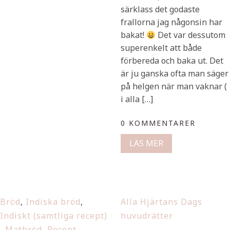
särklass det godaste
frallorna jag någonsin har
bakat!
Det var dessutom
superenkelt att både
förbereda och baka ut. Det
är ju ganska ofta man säger
på helgen när man vaknar (
i alla […]
0 KOMMENTARER
LÄS MER
Bröd
,
Indiska bröd
,
Alla Hjärtans Dags
Indiskt (samtliga recept)
huvudrätter
,
Matbröd
,
Recept
,