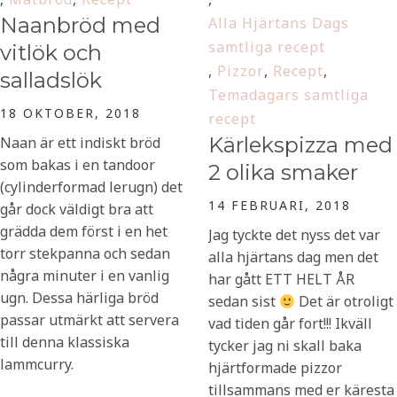
Naanbröd med
Alla Hjärtans Dags
samtliga recept
vitlök och
,
Pizzor
,
Recept
,
salladslök
Temadagars samtliga
18 OKTOBER, 2018
recept
Kärlekspizza med
Naan är ett indiskt bröd
som bakas i en tandoor
2 olika smaker
(cylinderformad lerugn) det
14 FEBRUARI, 2018
går dock väldigt bra att
grädda dem först i en het
Jag tyckte det nyss det var
torr stekpanna och sedan
alla hjärtans dag men det
några minuter i en vanlig
har gått ETT HELT ÅR
ugn. Dessa härliga bröd
sedan sist
Det är otroligt
passar utmärkt att servera
vad tiden går fort!!! Ikväll
till denna klassiska
tycker jag ni skall baka
lammcurry.
hjärtformade pizzor
tillsammans med er käresta