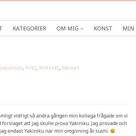
T
KATEGORIER
OM MIG
KONST
MIN 
Japanskt
,
Kött
,
Nötkött
,
Recept
komligt vidrigt så andra gången min kollega frågade om vi
örslaget att jag skulle prova Yakiniku. Jag provade och
 jag endast Yakiniku när min omgivning åt sushi.