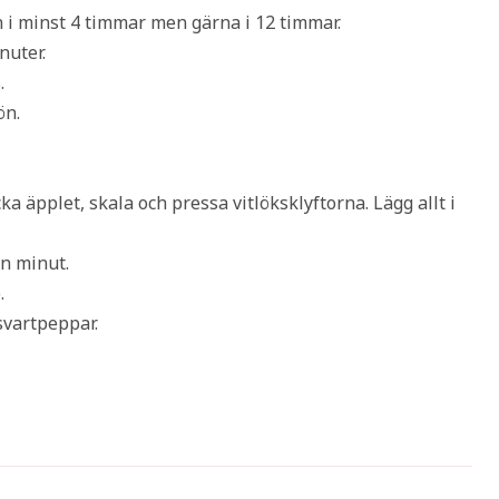
n i minst 4 timmar men gärna i 12 timmar.
nuter.
.
ön.
a äpplet, skala och pressa vitlöksklyftorna. Lägg allt i
en minut.
.
svartpeppar.