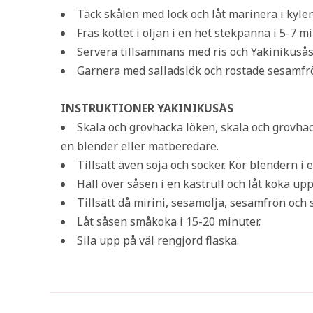
Täck skålen med lock och låt marinera i kyle
Fräs köttet i oljan i en het stekpanna i 5-7 mi
Servera tillsammans med ris och Yakinikusås
Garnera med salladslök och rostade sesamfr
INSTRUKTIONER YAKINIKUSÅS
Skala och grovhacka löken, skala och grovhack
en blender eller matberedare.
Tillsätt även soja och socker. Kör blendern i 
Häll över såsen i en kastrull och låt koka upp
Tillsätt då mirini, sesamolja, sesamfrön och 
Låt såsen småkoka i 15-20 minuter.
Sila upp på väl rengjord flaska.