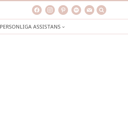
facebook
instagram
pinterest
spotify
mail
search

PERSONLIGA ASSISTANS