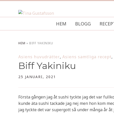
HEM
BLOGG
RECEP
HEM
»
BIFF YAKINIKU
Asiens huvudrätter
,
Asiens samtliga recept
,
Biff Yakiniku
25 JANUARI, 2021
Första gången jag åt sushi tyckte jag det var full
kunde äta sushi tackade jag nej men hon kom med f
jag tyckte det var supergott så under många år åt