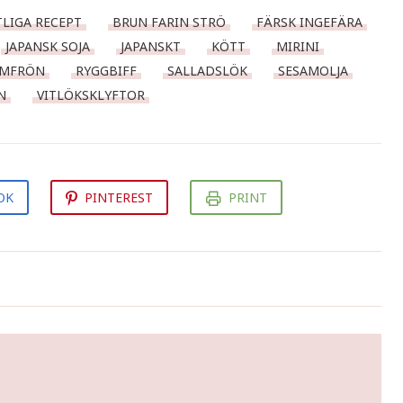
TLIGA RECEPT
BRUN FARIN STRÖ
FÄRSK INGEFÄRA
JAPANSK SOJA
JAPANSKT
KÖTT
MIRINI
AMFRÖN
RYGGBIFF
SALLADSLÖK
SESAMOLJA
N
VITLÖKSKLYFTOR
OK
PINTEREST
PRINT
Dokumentären Death to 2020