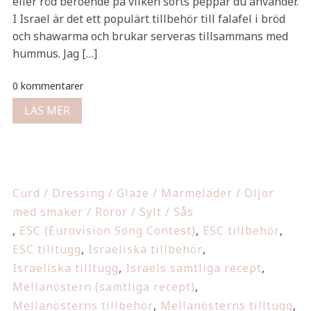
eller röd beroende på vilken sorts peppar du använder.
I Israel är det ett populärt tillbehör till falafel i bröd
och shawarma och brukar serveras tillsammans med
hummus. Jag […]
0 kommentarer
LÄS MER
Curd / Dressing / Glaze / Marmelader / Oljor
med smaker / Röror / Sylt / Sås
,
ESC (Eurovision Song Contest)
,
ESC tillbehör
,
ESC tilltugg
,
Israeliska tillbehör
,
Israeliska tilltugg
,
Israels samtliga recept
,
Mellanöstern (samtliga recept)
,
Mellanösterns tillbehör
,
Mellanösterns tilltugg
,