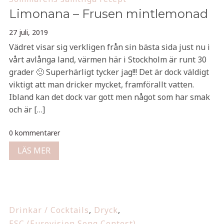
Limonana – Frusen mintlemonad
27 juli, 2019
Vädret visar sig verkligen från sin bästa sida just nu i
vårt avlånga land, värmen här i Stockholm är runt 30
grader 🙂 Superhärligt tycker jag!!! Det är dock väldigt
viktigt att man dricker mycket, framförallt vatten.
Ibland kan det dock var gott men något som har smak
och är […]
0 kommentarer
LÄS MER
Drinkar / Cocktails
,
Dryck
,
ESC (Eurovision Song Contest)
,