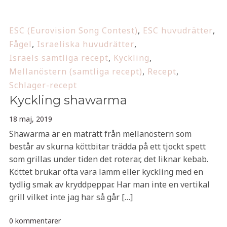
ESC (Eurovision Song Contest)
,
ESC huvudrätter
,
Fågel
,
Israeliska huvudrätter
,
Israels samtliga recept
,
Kyckling
,
Mellanöstern (samtliga recept)
,
Recept
,
Schlager-recept
Kyckling shawarma
18 maj, 2019
Shawarma är en maträtt från mellanöstern som
består av skurna köttbitar trädda på ett tjockt spett
som grillas under tiden det roterar, det liknar kebab.
Köttet brukar ofta vara lamm eller kyckling med en
tydlig smak av kryddpeppar. Har man inte en vertikal
grill vilket inte jag har så går […]
0 kommentarer