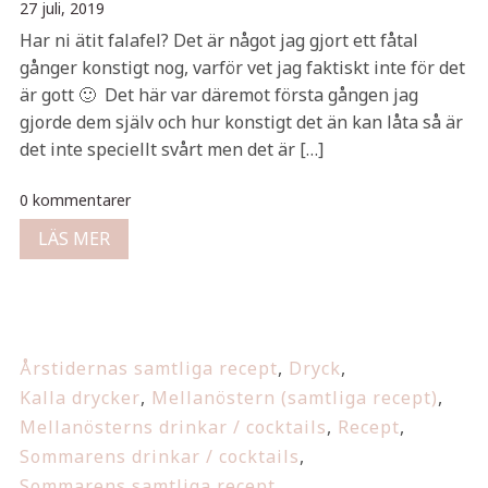
27 juli, 2019
Har ni ätit falafel? Det är något jag gjort ett fåtal
gånger konstigt nog, varför vet jag faktiskt inte för det
är gott 🙂 Det här var däremot första gången jag
gjorde dem själv och hur konstigt det än kan låta så är
det inte speciellt svårt men det är […]
0 kommentarer
LÄS MER
Årstidernas samtliga recept
,
Dryck
,
Kalla drycker
,
Mellanöstern (samtliga recept)
,
Mellanösterns drinkar / cocktails
,
Recept
,
Sommarens drinkar / cocktails
,
Sommarens samtliga recept