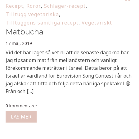
Recept
,
Röror
,
Schlager-recept
,
Tilltugg vegetariska
,
Tilltuggens samtliga recept
,
Vegetariskt
Matbucha
17 maj, 2019
Vid det här laget så vet ni att de senaste dagarna har
jag tipsat om mat från mellanöstern och vanligt
förekommande maträtter i Israel. Detta beror på att
Israel är värdland för Eurovision Song Contest i år och
jag älskar att titta och följa detta härliga spektakel 😀
Från och […]
0 kommentarer
LÄS MER