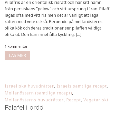
Pilaffris är en orientalisk risrätt och har sitt namn
från persiskans ”polow” och sitt ursprung i Iran. Pilaff
lagas ofta med vitt ris men det är vanligt att laga
rätten med vete också. Beroende på mellanösterns
olika kök och deras traditioner ser pilaffen väldigt
olika ut. Den kan innehålla kyckling, […]
1 kommentar
LÄS MER
Israeliska huvudrätter
,
Israels samtliga recept
,
Mellanöstern (samtliga recept)
,
Mellanösterns huvudrätter
,
Recept
,
Vegetariskt
Falafel i bröd