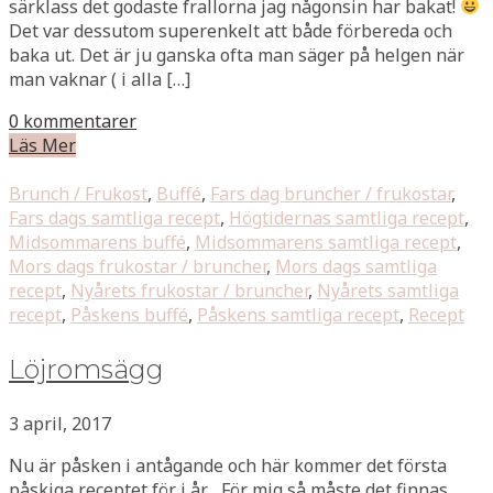
särklass det godaste frallorna jag någonsin har bakat!
Det var dessutom superenkelt att både förbereda och
baka ut. Det är ju ganska ofta man säger på helgen när
man vaknar ( i alla […]
0 kommentarer
Läs Mer
Brunch / Frukost
,
Buffé
,
Fars dag bruncher / frukostar
,
Fars dags samtliga recept
,
Högtidernas samtliga recept
,
Midsommarens buffé
,
Midsommarens samtliga recept
,
Mors dags frukostar / bruncher
,
Mors dags samtliga
recept
,
Nyårets frukostar / bruncher
,
Nyårets samtliga
recept
,
Påskens buffé
,
Påskens samtliga recept
,
Recept
Löjromsägg
3 april, 2017
Nu är påsken i antågande och här kommer det första
påskiga receptet för i år. För mig så måste det finnas