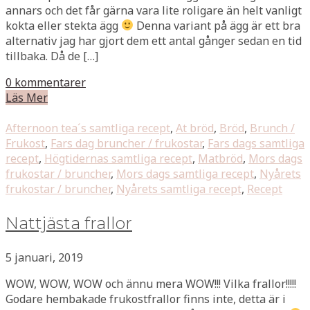
annars och det får gärna vara lite roligare än helt vanligt
kokta eller stekta ägg
Denna variant på ägg är ett bra
alternativ jag har gjort dem ett antal gånger sedan en tid
tillbaka. Då de […]
0 kommentarer
Läs Mer
Afternoon tea´s samtliga recept
,
At bröd
,
Bröd
,
Brunch /
Frukost
,
Fars dag bruncher / frukostar
,
Fars dags samtliga
recept
,
Högtidernas samtliga recept
,
Matbröd
,
Mors dags
frukostar / bruncher
,
Mors dags samtliga recept
,
Nyårets
frukostar / bruncher
,
Nyårets samtliga recept
,
Recept
Nattjästa frallor
5 januari, 2019
WOW, WOW, WOW och ännu mera WOW!!! Vilka frallor!!!!!
Godare hembakade frukostfrallor finns inte, detta är i