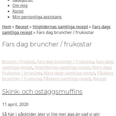
Om mig
Konst
Min personliga assistans
Hem
»
Recept
»
Högtidernas samtliga recept
»
Fars dags
samtliga recept
»
Fars dag bruncher / frukostar
Fars dag bruncher / frukostar
Brunch / Frukost
,
Fars dag bruncher / frukostar
,
Fars dags
samtliga recept
,
Högtidernas samtliga recept
,
Mors dags
frukostar / bruncher
,
Mors dags samtliga recept
,
Påskens
bruncher / frukostar
,
Påskens samtliga recept
,
Recept
Skink- och ostäggsmuffins
11 april, 2020
Så här i påsktider äter vi lite mer ägg än vad vi gör