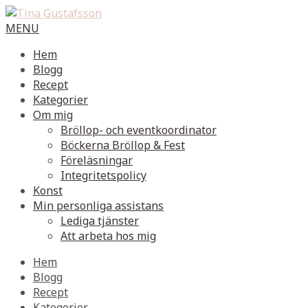
MENU
Hem
Blogg
Recept
Kategorier
Om mig
Bröllop- och eventkoordinator
Böckerna Bröllop & Fest
Föreläsningar
Integritetspolicy
Konst
Min personliga assistans
Lediga tjänster
Att arbeta hos mig
Hem
Blogg
Recept
Kategorier