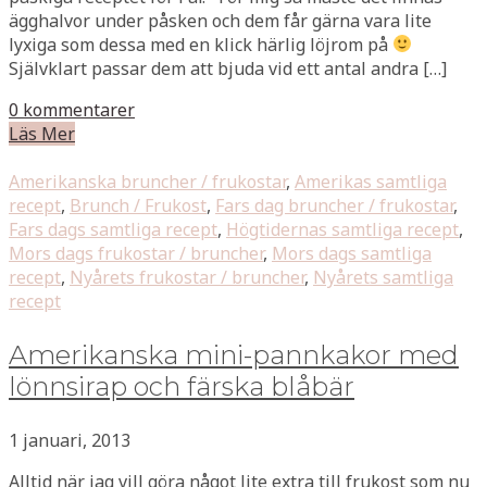
ägghalvor under påsken och dem får gärna vara lite
lyxiga som dessa med en klick härlig löjrom på
Självklart passar dem att bjuda vid ett antal andra […]
0 kommentarer
Läs Mer
Amerikanska bruncher / frukostar
,
Amerikas samtliga
recept
,
Brunch / Frukost
,
Fars dag bruncher / frukostar
,
Fars dags samtliga recept
,
Högtidernas samtliga recept
,
Mors dags frukostar / bruncher
,
Mors dags samtliga
recept
,
Nyårets frukostar / bruncher
,
Nyårets samtliga
recept
Amerikanska mini-pannkakor med
lönnsirap och färska blåbär
1 januari, 2013
Alltid när jag vill göra något lite extra till frukost som nu