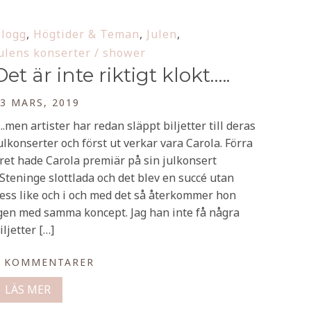
logg
,
Högtider & Teman
,
Julen
,
ulens konserter / shower
Det är inte riktigt klokt…..
3 MARS, 2019
..men artister har redan släppt biljetter till deras
ulkonserter och först ut verkar vara Carola. Förra
ret hade Carola premiär på sin julkonsert
 Steninge slottlada och det blev en succé utan
ess like och i och med det så återkommer hon
gen med samma koncept. Jag han inte få några
iljetter […]
0 KOMMENTARER
LÄS MER