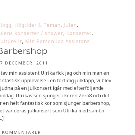
logg
,
Högtider & Teman
,
Julen
,
ulens konserter / shower
,
Konserter
,
ulturellt
,
Min Personliga Assistans
Barbershop
7 DECEMBER, 2011
tav min assistent Ulrika fick jag och min man en
antastisk upplevelse i en förtidig julklapp, vi blev
judna på en julkonsert igår med efterföljande
iddag. Ulrikas son sjunger i kören Zero8 och det
r en helt fantastisk kör som sjunger barbershop,
et var deras julkonsert som Ulrika med sambo
…]
0 KOMMENTARER