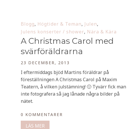
Blogg
,
Högtider & Teman
,
Julen
,
Julens konserter / shower
,
Nära & Kära
A Christmas Carol med
svärföräldrarna
23 DECEMBER, 2013
I eftermiddags bjöd Martins föräldrar på
föreställningen A Christmas Carol på Maxim
Teatern, å vilken julstämning! 🙂 Tyvärr fick man
inte fotografera så jag lånade några bilder på
nätet.
0 KOMMENTARER
LÄS MER