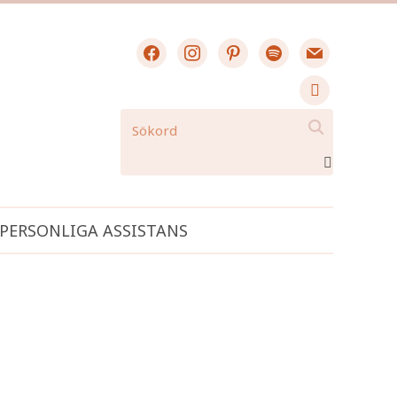
facebook
instagram
pinterest
spotify
mail
search

PERSONLIGA ASSISTANS