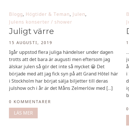
Blogg
,
Högtider & Teman
,
Julen
,
B
Julens konserter / shower
J
Juligt värre
15 AUGUSTI, 2019
1
Igår uppstod flera juliga händelser under dagen
…
trotts att det bara är augusti men eftersom jag
j
älskar julen så gör det inte så mycket 😀 Det
å
började med att jag fick syn på att Grand Hôtel här
i
i Stockholm har börjat sälja biljetter till deras
d
julshow och i år är det Måns Zelmerlöw med […]
i
b
0 KOMMENTARER
LÄS MER