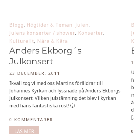
Blogg
,
Högtider & Teman
,
Julen
,
B
Julens konserter / shower
,
Konserter
,
J
Kulturellt
,
Nära & Kära
K
Anders Ekborg´s
Julkonsert
1
U
23 DECEMBER, 2011
f
Ikväll tog vi med oss Martins föräldrar till
b
Johannes Kyrkan och lyssnade på Anders Ekborgs
m
Julkonsert. Vilken julstämning det blev i kyrkan
ä
med hans fantastiska röst! 🙂
d
[
0 KOMMENTARER
LÄS MER