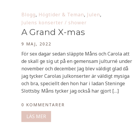
Blogg
,
Högtider & Teman
,
Julen
,
Julens konserter / shower
A Grand X-mas
9 MAJ, 2022
För sex dagar sedan släppte Måns och Carola att
de skall ge sig ut på en gemensam julturné under
november och december. Jag blev väldigt glad då
jag tycker Carolas julkonserter är väldigt mysiga
och bra, speciellt den hon har i ladan Steninge
Slottsby. Måns tycker jag också har gjort […]
0 KOMMENTARER
LÄS MER