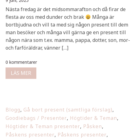
9 juni, 2025
Nästa fredag är det midsommarafton och då firar de
flesta av oss med dunder och brak
Många är
bortbjudna och vill ta med sig någon present till dem
man besöker och många vill gärna ge en present till
någon nära som t.ex. mamma, pappa, dotter, son, mor-
och farföräldrar, vänner […]
0 kommentarer
LÄS MER
Blogg
,
Gå bort present (samtliga förslag)
,
Goodiebags / Presenter
,
Högtider & Teman
,
Högtider & Teman presenter
,
Påsken
,
Påskens presenter
,
Påskens presenter
,