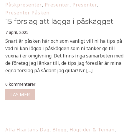
Påskpresenter
,
Presenter
,
Presenter
,
Presenter Påsken
15 förslag att lägga i påskägget
7 april, 2025
Snart är påsken här och som vanligt vill ni ha tips på
vad ni kan lägga i påskäggen som ni tänker ge till
vuxna i er omgivning. Det finns inga samarbeten med
de företag jag länkar till, de tips jag föreslår är mina
egna förslag på sådant jag gillar! Nr […]
0 kommentarer
LÄS MER
Alla Hjärtans Dag
,
Blogg
,
Högtider & Teman
,