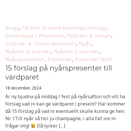
Blogg
,
Gå bort present (samtliga förslag)
,
Goodiebags / Presenter
,
Högtider & Teman
,
Högtider & Teman presenter
,
Nyår
,
Nyårets presenter
,
Nyårets presenter
,
Nyårspresenter
,
Presenter
,
Presenter Nyår
15 förslag på nyårspresenter till
värdparet
18 december, 2024
Är ny bjudna på middag / fest på nyårsafton och vill ha
förslag vad ni kan ge värdparet i present? Här kommer
då 15 förslag på vad ni eventuellt skulle kunna ge hen.
Nr 1Till nyår så hör ju champagne, i alla fall om ni
frågar mig!
Då tycker […]