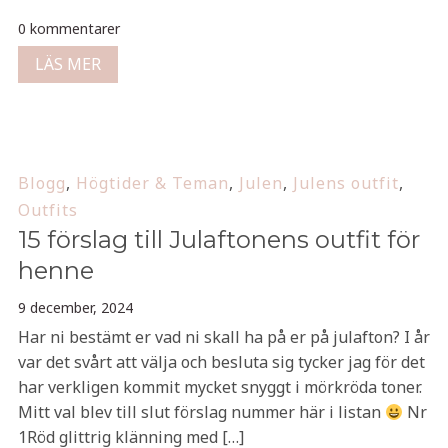
0 kommentarer
LÄS MER
Blogg
,
Högtider & Teman
,
Julen
,
Julens outfit
,
Outfits
15 förslag till Julaftonens outfit för
henne
9 december, 2024
Har ni bestämt er vad ni skall ha på er på julafton? I år
var det svårt att välja och besluta sig tycker jag för det
har verkligen kommit mycket snyggt i mörkröda toner.
Mitt val blev till slut förslag nummer här i listan
Nr
1Röd glittrig klänning med […]