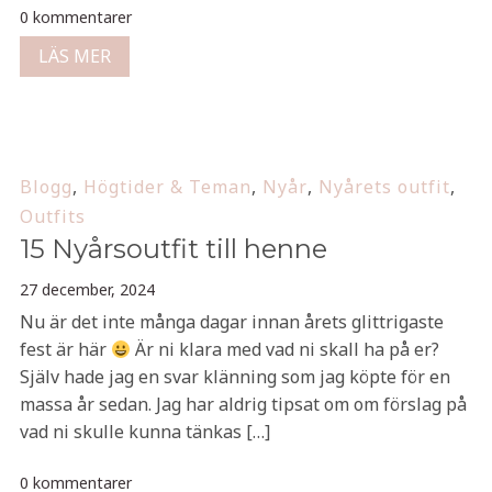
0 kommentarer
LÄS MER
Blogg
,
Högtider & Teman
,
Nyår
,
Nyårets outfit
,
Outfits
15 Nyårsoutfit till henne
27 december, 2024
Nu är det inte många dagar innan årets glittrigaste
fest är här
Är ni klara med vad ni skall ha på er?
Själv hade jag en svar klänning som jag köpte för en
massa år sedan. Jag har aldrig tipsat om om förslag på
vad ni skulle kunna tänkas […]
0 kommentarer