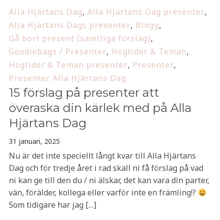
Alla Hjärtans Dag
,
Alla Hjärtans Dag presenter
,
Alla Hjärtans Dags presenter
,
Blogg
,
Gå bort present (samtliga förslag)
,
Goodiebags / Presenter
,
Högtider & Teman
,
Högtider & Teman presenter
,
Presenter
,
Presenter Alla Hjärtans Dag
15 förslag på presenter att
överaska din kärlek med på Alla
Hjärtans Dag
31 januari, 2025
Nu är det inte speciellt långt kvar till Alla Hjärtans
Dag och för tredje året i rad skall ni få förslag på vad
ni kan ge till den du / ni älskar, det kan vara din parter,
vän, förälder, kollega eller varför inte en främling!?
Som tidigare har jag […]