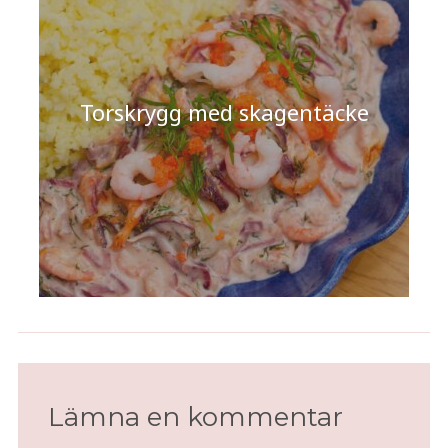
Torskrygg med skagentäcke
Kycklingfilé med sichuanpeppar i
hoisinsås
Lämna en kommentar