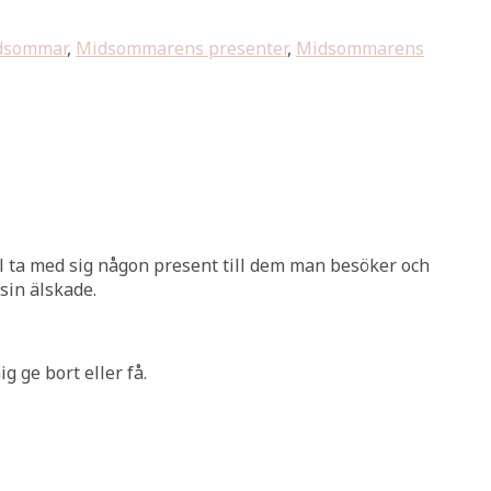
dsommar
,
Midsommarens presenter
,
Midsommarens
l ta med sig någon present till dem man besöker och
sin älskade.
g ge bort eller få.