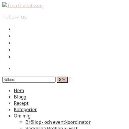
Follow us
facebook
instagram
pinterest
spotify
mail
search

Hem
Blogg
Recept
Kategorier
Om mig
Bröllop- och eventkoordinator
Böckerna Bröllop & Fest