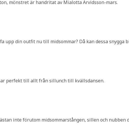
on, mönstret är handritat av Mialotta Arvidsson-mars.
iffa upp din outfit nu till midsommar? Då kan dessa snygga b
fekt till allt från sillunch till kvällsdansen.
stan inte förutom midsommarstången, sillen och nubben d