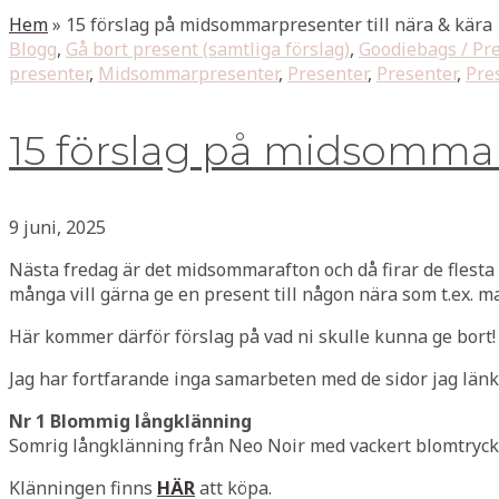
Hem
»
15 förslag på midsommarpresenter till nära & kära
Blogg
,
Gå bort present (samtliga förslag)
,
Goodiebags / Pr
presenter
,
Midsommarpresenter
,
Presenter
,
Presenter
,
Pre
15 förslag på midsommarp
9 juni, 2025
Nästa fredag är det midsommarafton och då firar de flesta
många vill gärna ge en present till någon nära som t.ex. ma
Här kommer därför förslag på vad ni skulle kunna ge bort!
Jag har fortfarande inga samarbeten med de sidor jag länkar
Nr 1 Blommig långklänning
Somrig långklänning från Neo Noir med vackert blomtryck.
Klänningen finns
HÄR
att köpa.