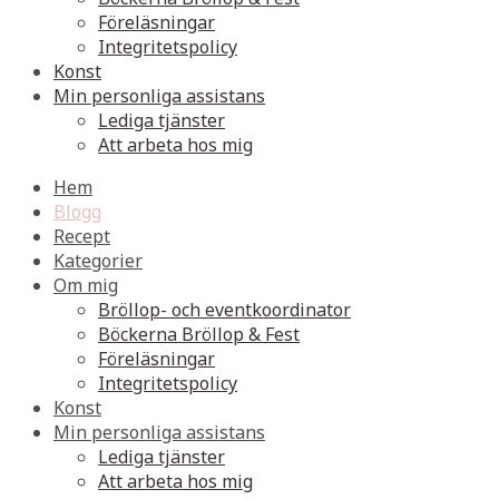
Föreläsningar
Integritetspolicy
Konst
Min personliga assistans
Lediga tjänster
Att arbeta hos mig
Hem
Blogg
Recept
Kategorier
Om mig
Bröllop- och eventkoordinator
Böckerna Bröllop & Fest
Föreläsningar
Integritetspolicy
Konst
Min personliga assistans
Lediga tjänster
Att arbeta hos mig