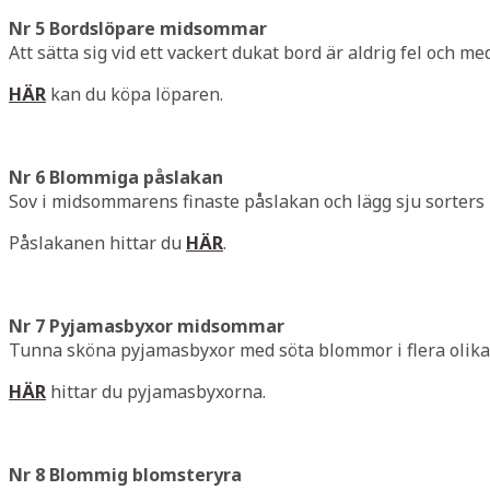
Nr 5 Bordslöpare midsommar
Att sätta sig vid ett vackert dukat bord är aldrig fel och 
HÄ
R
kan du köpa löparen.
Nr 6 Blommiga påslakan
Sov i midsommarens finaste påslakan och lägg sju sorter
Påslakanen hittar du
HÄR
.
Nr 7 Pyjamasbyxor midsommar
Tunna sköna pyjamasbyxor med söta blommor i flera olika 
HÄR
hittar du pyjamasbyxorna.
Nr 8 Blommig blomsteryra