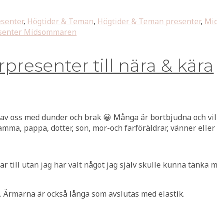
esenter
,
Högtider & Teman
,
Högtider & Teman presenter
,
Mi
senter Midsommaren
resenter till nära & kära
 av oss med dunder och brak 😀 Många är bortbjudna och vil
mma, pappa, dotter, son, mor-och farföräldrar, vänner eller 
 till utan jag har valt något jag själv skulle kunna tänka mi
 Ärmarna är också långa som avslutas med elastik.