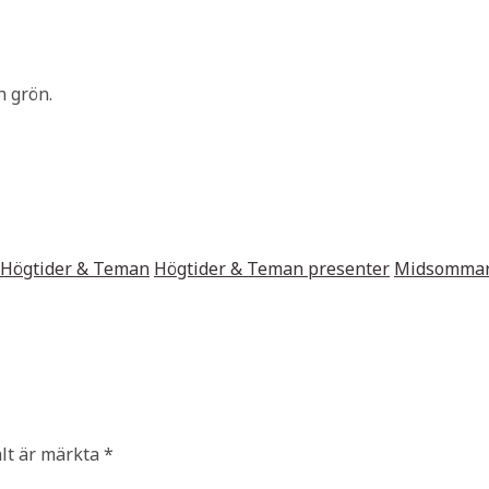
h grön.
Högtider & Teman
Högtider & Teman presenter
Midsomma
ält är märkta
*