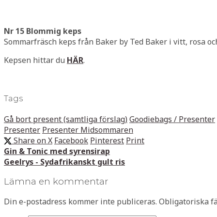
Nr 15 Blommig keps
Sommarfräsch keps från Baker by Ted Baker i vitt, rosa oc
Kepsen hittar du
HÄR
.
Tags
Gå bort present (samtliga förslag)
Goodiebags / Presenter
Presenter
Presenter Midsommaren
Share on X
Facebook
Pinterest
Print
Gin & Tonic med syrensirap
Geelrys - Sydafrikanskt gult ris
Lämna en kommentar
Din e-postadress kommer inte publiceras.
Obligatoriska f