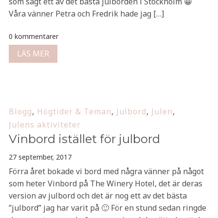
som sagt ett av det bästa julborden i Stockholm 😀
Våra vänner Petra och Fredrik hade jag […]
0 kommentarer
LÄS MER
Blogg
,
Högtider & Teman
,
Julbord
,
Julen
,
Julens aktiviteter
Vinbord istället för julbord
27 september, 2017
Förra året bokade vi bord med några vänner på något
som heter Vinbord på The Winery Hotel, det är deras
version av julbord och det är nog ett av det bästa
”julbord” jag har varit på 🙂 För en stund sedan ringde