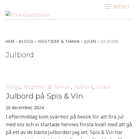
MENU
HEM
»
BLOGG
»
HÖGTIDER & TEMAN
»
JULEN
»
JULBORD
Julbord
Blogg
,
Högtider & Teman
,
Julbord
,
Julen
Julbord på Spis & Vin
20 december, 2024
I eftermiddag kom svärmor på besök för att fira jul
med oss och vi startade hennes första kväll med att gå
på ett av de bästa julborden jag vet. Spis & Vin har