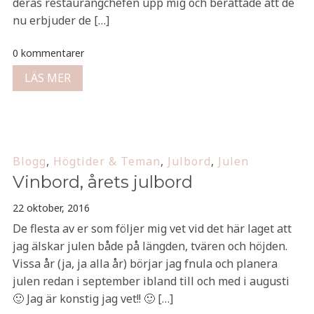
deras restaurangchefen upp mig och berättade att de
nu erbjuder de […]
0 kommentarer
LÄS MER
Blogg
,
Högtider & Teman
,
Julbord
,
Julen
Vinbord, årets julbord
22 oktober, 2016
De flesta av er som följer mig vet vid det här laget att
jag älskar julen både på längden, tvären och höjden.
Vissa år (ja, ja alla år) börjar jag fnula och planera
julen redan i september ibland till och med i augusti
🙂 Jag är konstig jag vet!! 🙂 […]