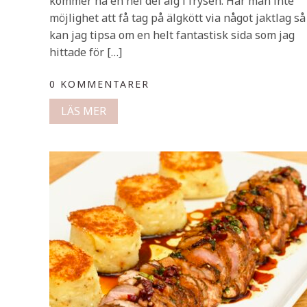
kommer ha en hel del älg i frysen. Har man inte
möjlighet att få tag på älgkött via något jaktlag så
kan jag tipsa om en helt fantastisk sida som jag
hittade för […]
0 KOMMENTARER
LÄS MER