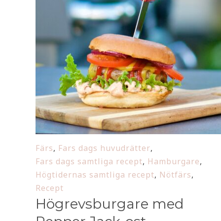
Färs
,
Fars dags huvudrätter
,
Fars dags samtliga recept
,
Hamburgare
,
Högtidernas samtliga recept
,
Nötfärs
,
Recept
Högrevsburgare med