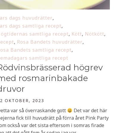
ars dags huvudrätter
,
ars dags samtliga recept
,
ögtidernas samtliga recept
,
Kött
,
Nötkött
,
ecept
,
Rosa Bandets huvudrätter
,
osa Bandets samtliga recept
,
emadagars samtliga recept
Rödvinsbrässerad högrev
med rosmarinbakade
druvor
2 OKTOBER, 2023
etta var så överraskande gott
Det var det här
jejerna fick till huvudrätt på förra året Pink Party
om också var det sista eftersom i somras firade
ag att det gått fem år sedan jag var