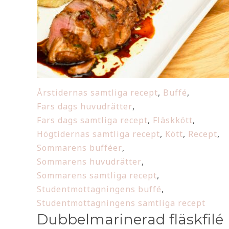
Årstidernas samtliga recept
,
Buffé
,
Fars dags huvudrätter
,
Fars dags samtliga recept
,
Fläskkött
,
Högtidernas samtliga recept
,
Kött
,
Recept
,
Sommarens bufféer
,
Sommarens huvudrätter
,
Sommarens samtliga recept
,
Studentmottagningens buffé
,
Studentmottagningens samtliga recept
Dubbelmarinerad fläskfilé