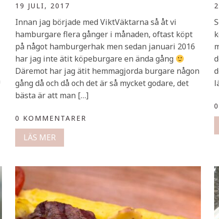
19 JULI, 2017
2
Innan jag började med ViktVäktarna så åt vi
S
hamburgare flera gånger i månaden, oftast köpt
k
på något hamburgerhak men sedan januari 2016
m
har jag inte ätit köpeburgare en ända gång
d
Däremot har jag ätit hemmagjorda burgare någon
d
a
gång då och då och det är så mycket godare, det
l
bästa är att man […]
0 KOMMENTARER
LÄS MER