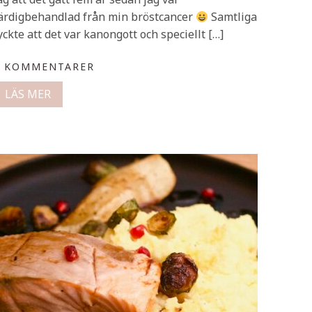
ärdigbehandlad från min bröstcancer
Samtliga
yckte att det var kanongott och speciellt […]
0 KOMMENTARER
LÄS MER