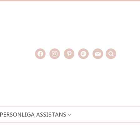
facebook
instagram
pinterest
spotify
mail
search

PERSONLIGA ASSISTANS