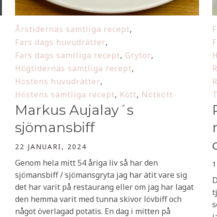
Årstidernas samtliga recept
,
F
Fars dags huvudrätter
,
F
Fars dags samtliga recept
,
Grytor
,
H
Högtidernas samtliga recept
,
R
Höstens huvudrätter
,
R
Höstens samtliga recept
,
Kött
,
Nötkött
T
Markus Aujalay´s
sjömansbiff
22 JANUARI, 2024
Genom hela mitt 54 åriga liv så har den
1
sjömansbiff / sjömansgryta jag har ätit vare sig
D
det har varit på restaurang eller om jag har lagat
t
den hemma varit med tunna skivor lövbiff och
s
något överlagad potatis. En dag i mitten på
j