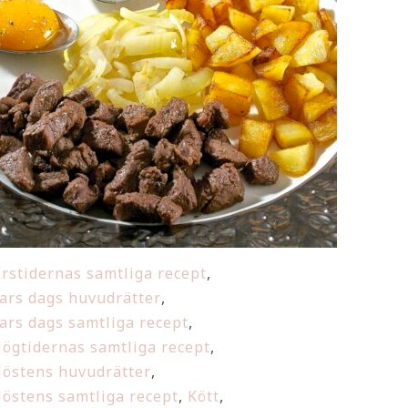
rstidernas samtliga recept
,
ars dags huvudrätter
,
ars dags samtliga recept
,
ögtidernas samtliga recept
,
östens huvudrätter
,
östens samtliga recept
,
Kött
,