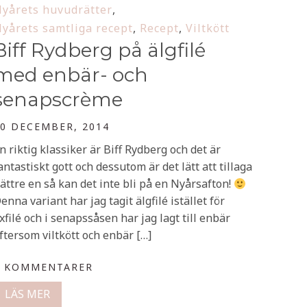
yårets huvudrätter
,
yårets samtliga recept
,
Recept
,
Viltkött
Biff Rydberg på älgfilé
med enbär- och
senapscrème
0 DECEMBER, 2014
n riktig klassiker är Biff Rydberg och det är
antastiskt gott och dessutom är det lätt att tillaga
ättre en så kan det inte bli på en Nyårsafton!
enna variant har jag tagit älgfilé istället för
xfilé och i senapssåsen har jag lagt till enbär
ftersom viltkött och enbär […]
0 KOMMENTARER
LÄS MER