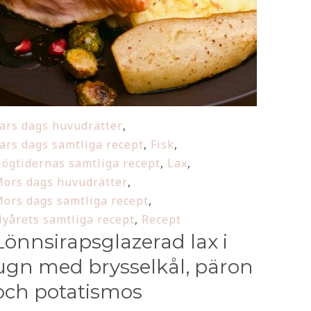
ars dags huvudrätter
,
ars dags samtliga recept
,
Fisk
,
ögtidernas samtliga recept
,
Lax
,
ors dags huvudrätter
,
ors dags samtliga recept
,
yårets samtliga recept
,
Recept
Lönnsirapsglazerad lax i
ugn med brysselkål, päron
och potatismos