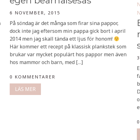
egen bearnaisesås
N
N
6 NOVEMBER, 2015
a
På söndag är det många som firar sina pappor,
dock inte jag eftersom min pappa gick bort i april
2014 men jag skall tända ett ljus för honom!
Här kommer ett recept på klassisk plankstek som
brukar var mycket populärt hos pappor men även
3
hos mammor och barn, med […]
E
f
0 KOMMENTARER
b
LÄS MER
D
o
e