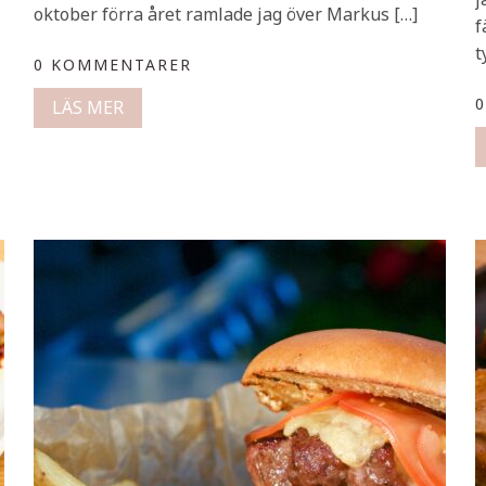
oktober förra året ramlade jag över Markus […]
f
t
0 KOMMENTARER
LÄS MER