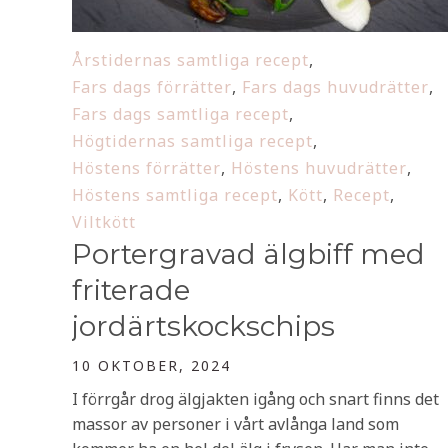
Årstidernas samtliga recept
,
Fars dags förrätter
,
Fars dags huvudrätter
,
Fars dags samtliga recept
,
Högtidernas samtliga recept
,
Höstens förrätter
,
Höstens huvudrätter
,
Höstens samtliga recept
,
Kött
,
Recept
,
Viltkött
Portergravad älgbiff med
friterade
jordärtskockschips
10 OKTOBER, 2024
I förrgår drog älgjakten igång och snart finns det
massor av personer i vårt avlånga land som