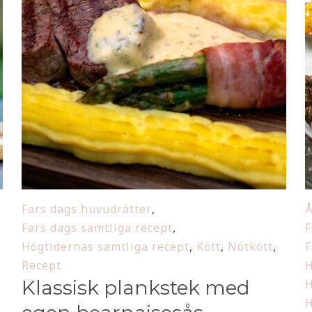
Fars dags huvudrätter
,
Å
Fars dags samtliga recept
,
F
Högtidernas samtliga recept
,
Kött
,
Nötkött
,
F
Recept
H
Klassisk plankstek med
H
H