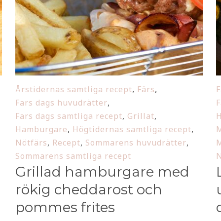
Årstidernas samtliga recept
,
Färs
,
F
Fars dags huvudrätter
,
F
Fars dags samtliga recept
,
Grillat
,
H
Hamburgare
,
Högtidernas samtliga recept
,
M
Nötfärs
,
Recept
,
Sommarens huvudrätter
,
M
Sommarens samtliga recept
N
Grillad hamburgare med
rökig cheddarost och
pommes frites