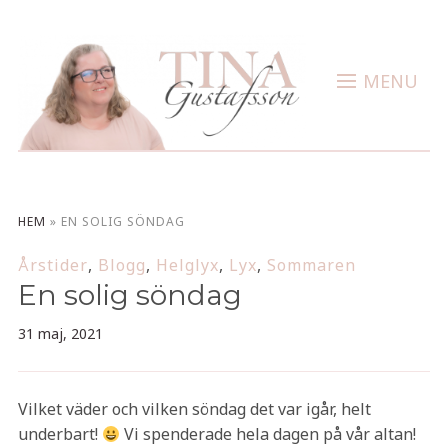
MENU
HEM
»
EN SOLIG SÖNDAG
Årstider
,
Blogg
,
Helglyx
,
Lyx
,
Sommaren
En solig söndag
31 maj, 2021
Vilket väder och vilken söndag det var igår, helt
underbart!
Vi spenderade hela dagen på vår altan!