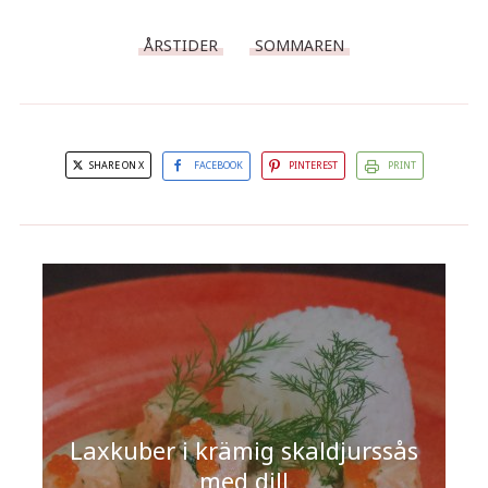
ÅRSTIDER
SOMMAREN
SHARE ON X
FACEBOOK
PINTEREST
PRINT
Laxkuber i krämig skaldjurssås
med dill