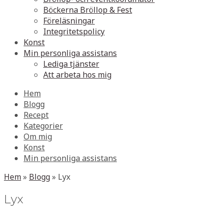
Böckerna Bröllop & Fest
Föreläsningar
Integritetspolicy
Konst
Min personliga assistans
Lediga tjänster
Att arbeta hos mig
Hem
Blogg
Recept
Kategorier
Om mig
Konst
Min personliga assistans
Hem
»
Blogg
»
Lyx
Lyx