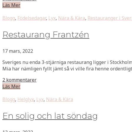
Läs Mer
Blogg
,
Födelsedagar
,
Lyx
,
Nära & Kära
,
Restauranger i Sver
Restaurang Frantzén
17 mars, 2022
Sveriges nu enda 3-stjärniga restaurang ligger i Stockho
Mia har nämligen fyllt jämt så vi ville fira henne ordentlig
2 kommentarer
Läs Mer
Blogg
,
Helglyx
,
Lyx
,
Nära & Kära
En solig och lat söndag