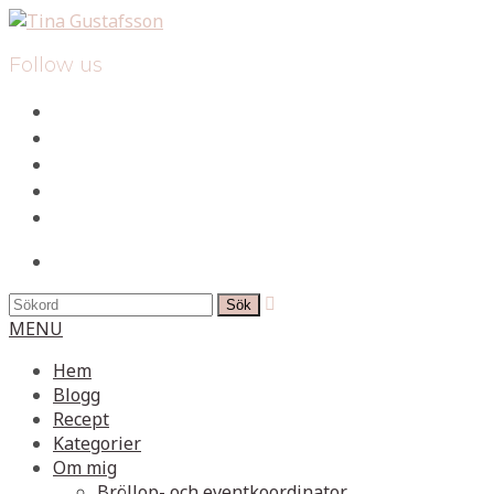
Follow us
facebook
instagram
pinterest
spotify
mail
search

MENU
Hem
Blogg
Recept
Kategorier
Om mig
Bröllop- och eventkoordinator