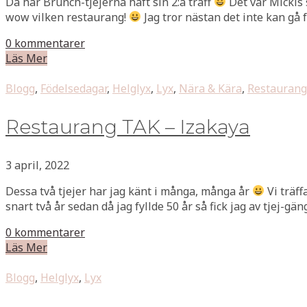
Då har Brunch-tjejerna haft sin 2:a träff
Det var Mickis
wow vilken restaurang!
Jag tror nästan det inte kan gå
0 kommentarer
Läs Mer
Blogg
,
Födelsedagar
,
Helglyx
,
Lyx
,
Nära & Kära
,
Restaurange
Restaurang TAK – Izakaya
3 april, 2022
Dessa två tjejer har jag känt i många, många år
Vi träff
snart två år sedan då jag fyllde 50 år så fick jag av tjej-gän
0 kommentarer
Läs Mer
Blogg
,
Helglyx
,
Lyx