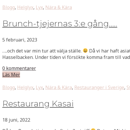
Blogg
,
Helglyx
,
Lyx
,
Nära & Kära
Brunch-tjejernas 3:e gång…..
5 februari, 2023
…..och det var min tur att välja ställe.
Då vi har haft asiat
Hasselbacken. Under tiden vi försökte komma fram till vad v
0 kommentarer
Läs Mer
Blogg
,
Helglyx
,
Lyx
,
Nära & Kära
,
Restauranger i Sverige
,
S
Restaurang Kasai
18 juni, 2022