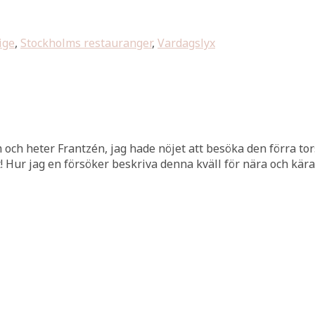
ige
,
Stockholms restauranger
,
Vardagslyx
lm och heter Frantzén, jag hade nöjet att besöka den förra
t! Hur jag en försöker beskriva denna kväll för nära och kära 