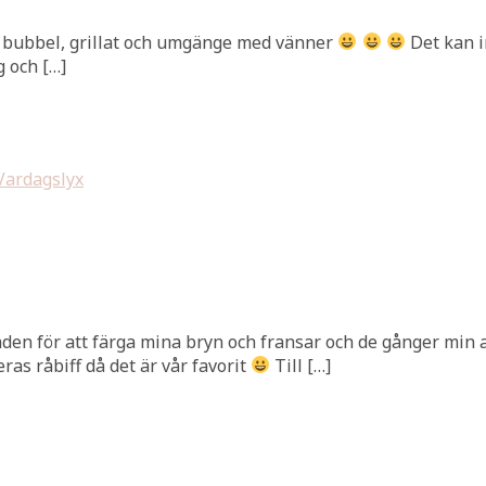
n, bubbel, grillat och umgänge med vänner
Det kan i
g och […]
Vardagslyx
aden för att färga mina bryn och fransar och de gånger min a
ras råbiff då det är vår favorit
Till […]