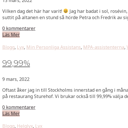
13 mars, 2022
Vilken dag det här har varit!
Jag har badat i sol, rosévi
suttit på altanen en stund så hörde Petra och Fredrik av si
0 kommentarer
Läs Mer
Blogg
,
Lyx
,
Min Personliga Assistans
,
MPA-assistenterna
,
99,99%
9 mars, 2022
Oftast åker jag in till Stockholms innerstad en gång i mån
på restaurang Sturehof. Vi brukar också till 99,99% välja de
0 kommentarer
Läs Mer
Blogg
,
Helglyx
,
Lyx