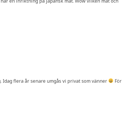
har en inriktning på japansk mat. Wow vilken mat och
g. Idag flera år senare umgås vi privat som vänner
För