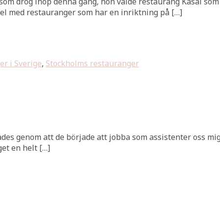
 som drog ihop denna gång, hon valde restaurang Kasai som 
 fel med restauranger som har en inriktning på […]
r i Sverige
,
Stockholms restauranger
ades genom att de började att jobba som assistenter oss mi
get en helt […]