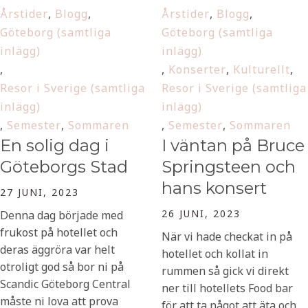
Årstider
,
Blogg
,
Årstider
,
Blogg
,
Göteborg (samtliga
Göteborg (samtliga
inlägg)
inlägg)
,
,
Konserter
,
Kulturellt
,
Resor i Sverige (samtliga
Resor i Sverige (samtliga
inlägg)
inlägg)
,
Semester
,
Sommaren
,
Semester
,
Sommaren
En solig dag i
I väntan på Bruce
Göteborgs Stad
Springsteen och
hans konsert
27 JUNI, 2023
26 JUNI, 2023
Denna dag började med
frukost på hotellet och
När vi hade checkat in på
deras äggröra var helt
hotellet och kollat in
otroligt god så bor ni på
rummen så gick vi direkt
Scandic Göteborg Central
ner till hotellets Food bar
måste ni lova att prova
för att ta något att äta och