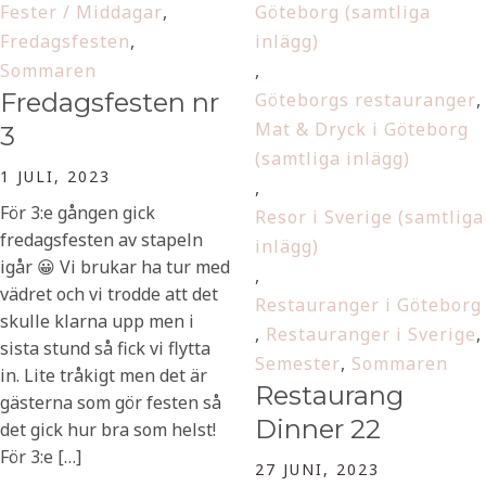
Fester / Middagar
,
Göteborg (samtliga
Fredagsfesten
,
inlägg)
Sommaren
,
Fredagsfesten nr
Göteborgs restauranger
,
Mat & Dryck i Göteborg
3
(samtliga inlägg)
1 JULI, 2023
,
För 3:e gången gick
Resor i Sverige (samtliga
fredagsfesten av stapeln
inlägg)
igår 😀 Vi brukar ha tur med
,
vädret och vi trodde att det
Restauranger i Göteborg
skulle klarna upp men i
,
Restauranger i Sverige
,
sista stund så fick vi flytta
Semester
,
Sommaren
in. Lite tråkigt men det är
Restaurang
gästerna som gör festen så
Dinner 22
det gick hur bra som helst!
För 3:e […]
27 JUNI, 2023