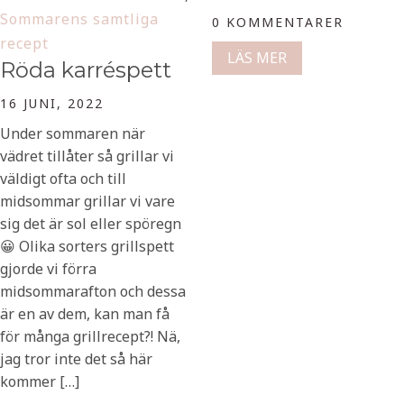
Sommarens samtliga
0 KOMMENTARER
recept
LÄS MER
Röda karréspett
16 JUNI, 2022
Under sommaren när
vädret tillåter så grillar vi
väldigt ofta och till
midsommar grillar vi vare
sig det är sol eller spöregn
😀 Olika sorters grillspett
gjorde vi förra
midsommarafton och dessa
är en av dem, kan man få
för många grillrecept?! Nä,
jag tror inte det så här
kommer […]