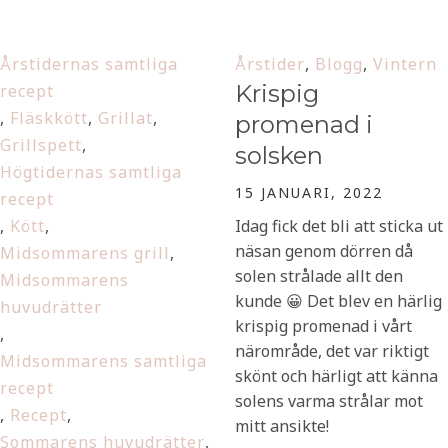
Årstidernas samtliga
Årstider
,
Blogg
,
Vintern
Krispig
recept
,
Fläskkött
,
Grillat
,
promenad i
Grillspett
,
solsken
Högtidernas samtliga
15 JANUARI, 2022
recept
,
Kött
,
Idag fick det bli att sticka ut
näsan genom dörren då
Midsommarens grill
,
solen strålade allt den
Midsommarens
kunde 😀 Det blev en härlig
huvudrätter
krispig promenad i vårt
,
närområde, det var riktigt
Midsommarens samtliga
skönt och härligt att känna
recept
solens varma strålar mot
,
Recept
,
mitt ansikte!
Sommarens huvudrätter
,