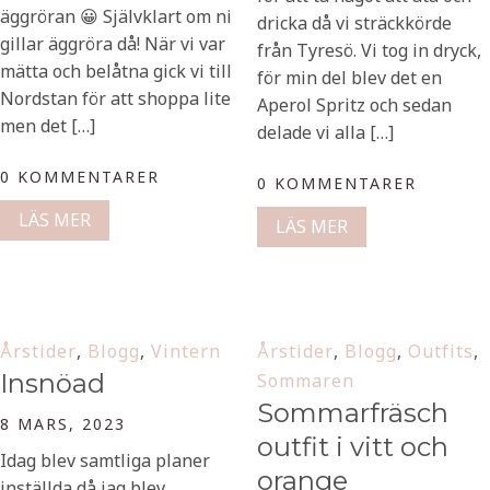
äggröran 😀 Självklart om ni
dricka då vi sträckkörde
gillar äggröra då! När vi var
från Tyresö. Vi tog in dryck,
mätta och belåtna gick vi till
för min del blev det en
Nordstan för att shoppa lite
Aperol Spritz och sedan
men det […]
delade vi alla […]
0 KOMMENTARER
0 KOMMENTARER
LÄS MER
LÄS MER
Årstider
,
Blogg
,
Vintern
Årstider
,
Blogg
,
Outfits
,
Insnöad
Sommaren
Sommarfräsch
8 MARS, 2023
outfit i vitt och
Idag blev samtliga planer
orange
inställda då jag blev