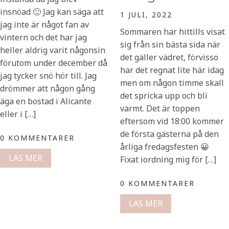
insnöad 🙁 Jag kan säga att
1 JULI, 2022
jag inte är något fan av
Sommaren har hittills visat
vintern och det har jag
sig från sin bästa sida när
heller aldrig varit någonsin
det gäller vädret, förvisso
förutom under december då
har det regnat lite här idag
jag tycker snö hör till. Jag
men om någon timme skall
drömmer att någon gång
det spricka upp och bli
äga en bostad i Alicante
varmt. Det är toppen
eller i […]
eftersom vid 18:00 kommer
de första gästerna på den
0 KOMMENTARER
årliga fredagsfesten 😀
LÄS MER
Fixat iordning mig för […]
0 KOMMENTARER
LÄS MER