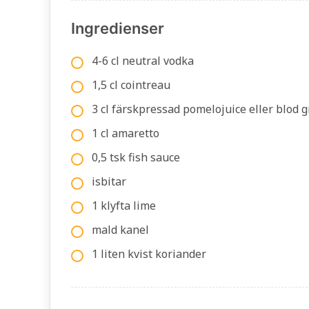
Ingredienser
4-6 cl neutral vodka
1,5 cl cointreau
3 cl färskpressad pomelojuice eller blod 
1 cl amaretto
0,5 tsk fish sauce
isbitar
1 klyfta lime
mald kanel
1 liten kvist koriander