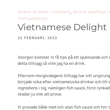
Asiens drinkar / cocktails
,
Asiens samtliga r
Vietnamesiskt
Vietnamese Delight
22 FEBRUARI, 2023
Imorgon kommer ni få tips på ett spännande och su
detta tilltugg så ville jag ha en drink.
Eftersom morgondagens tilltugg har sitt ursprung 
började söka efter vietnamesiska drinkar och till s
ingrediens i sig, nämligen fish sauce, först rynka
skadar ju inte att prova.
Vi provade både med och utan fish sauce och hör