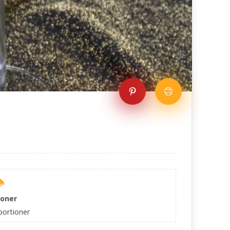
ioner
portioner