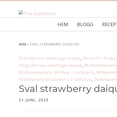
HEM
BLOGG
RECEP
HEM
»
SVAL STRAWBERRY DAIQUIRI
Årstidernas samtliga recept
,
Brunch / Fruko
Högtidernas samtliga recept
,
Midsommarens 
Midsommarens drinkar / cocktails
,
Midsomma
Sommarens bruncher / frukostar
,
Sommarens
Sval strawberry daiqu
21 JUNI, 2025