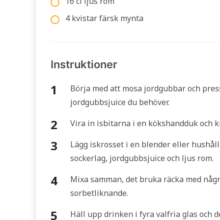
16 cl ljus rom
4 kvistar färsk mynta
Instruktioner
Börja med att mosa jordgubbar och press
jordgubbsjuice du behöver.
Vira in isbitarna i en kökshandduk och k
Lägg iskrosset i en blender eller hushåll
sockerlag, jordgubbsjuice och ljus rom.
Mixa samman, det bruka räcka med några 
sorbetliknande.
Häll upp drinken i fyra valfria glas och