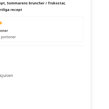
ept, Sommarens bruncher / frukostar,
tliga recept
ioner
portioner
bsjuicen