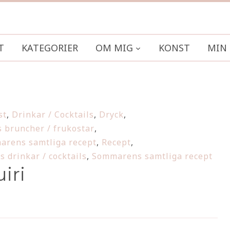
T
KATEGORIER
OM MIG
KONST
MIN 
st
,
Drinkar / Cocktails
,
Dryck
,
bruncher / frukostar
,
rens samtliga recept
,
Recept
,
 drinkar / cocktails
,
Sommarens samtliga recept
iri