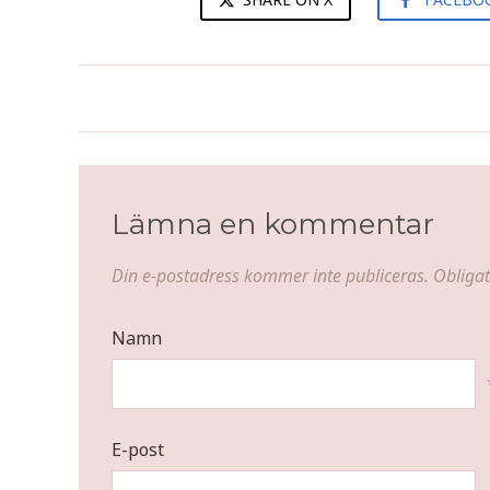
Jordgubbstårta med italiensk
maräng
Lämna en kommentar
Din e-postadress kommer inte publiceras.
Obligat
Namn
E-post