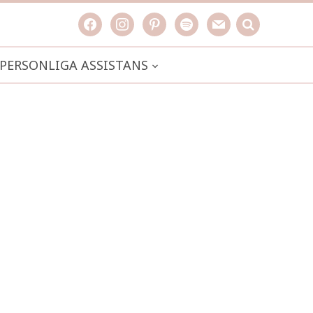
facebook
instagram
pinterest
spotify
mail
search

PERSONLIGA ASSISTANS