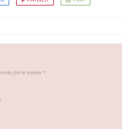
Körsbärs-sockerlag
oriska fält är märkta
*
*