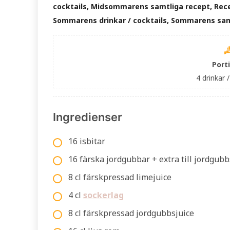
cocktails, Midsommarens samtliga recept, Rec
Sommarens drinkar / cocktails, Sommarens sam
Port
4 drinkar /
Ingredienser
16 isbitar
16 färska jordgubbar + extra till jordgub
8 cl färskpressad limejuice
4 cl
sockerlag
8 cl färskpressad jordgubbsjuice