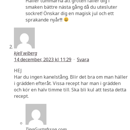
Håller tummarna att gröten faller dig i
smaken bättre nästa gång då du utesluter
sockret! Önskar dig en magisk jul och ett
sprakande nyår!!!
kjell wiberg
14 december, 2023 kl 11:29
·
Svara
HEJ
Har du ingen kanelstång. Blir det bra om man häller
i grädden efteråt. Vissa recept har man i grädden
och kör en halv timme till. Ska bli kul att testa detta
recept.
TinaGustafsson.com