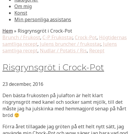
Om mig
Konst
Min personliga assistans
Hem
»
Risgrynsgröt i Crock-Pot
Brunch / Frukost
,
C-P Frukostar
,
Crock-Pot
,
Högtidernas
samtliga recept
,
Julens bruncher / frukostar
,
Julens
samtliga recept
,
Nudlar / Potatis / Ris
,
Recept
Risgrynsgröt i Crock-Pot
23 december, 2016
Den bästa frukosten på julafton är helt klart
risgrynsgröt med kanel och socker samt mjölk, till det
måste jag ha julskinka med hemmagjord senap på hårt
bröd
Förra året tillagade jag gröten på ett helt nytt sätt, jag
använde min Chock-Pot och wow säger jag bara vad god