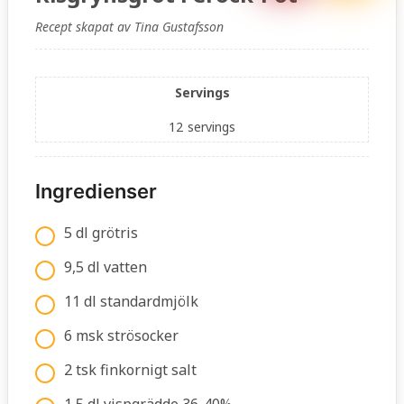
Recept skapat av Tina Gustafsson
Servings
12
servings
Ingredienser
5 dl grötris
9,5 dl vatten
11 dl standardmjölk
6 msk strösocker
2 tsk finkornigt salt