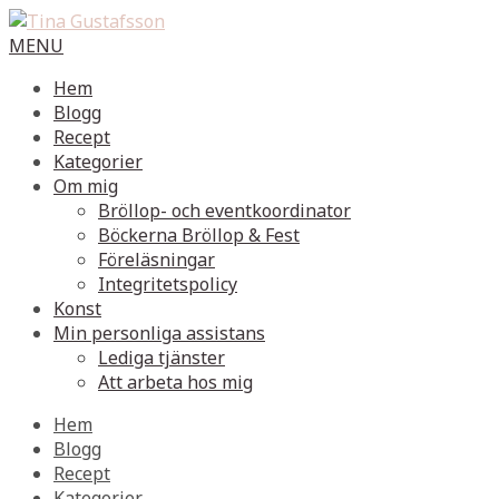
MENU
Hem
Blogg
Recept
Kategorier
Om mig
Bröllop- och eventkoordinator
Böckerna Bröllop & Fest
Föreläsningar
Integritetspolicy
Konst
Min personliga assistans
Lediga tjänster
Att arbeta hos mig
Hem
Blogg
Recept
Kategorier