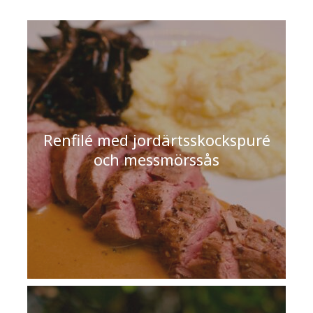
Renfilé med jordärtsskockspuré
och messmörssås