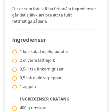
För er som inte vill ha fettsnåla ingredienser
går det självklart bra att ta fullt
fetthaltiga sådana.
Ingredienser
1 kg skalad mjölig potatis
2 dl varm lättmjölk
0,5-1 tsk finkornigt salt
0,5 tsk mald vitpeppar
1 äggula
INGREDIENSER GRATÄNG
400 g renskav