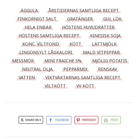
ÄGGULA
ÅRSTIDERNAS SAMTLIGA RECEPT
FINKORNIGT SALT
GRATÄNGER
GUL LÖK
HELA ENBÄR
HÖSTENS HUVUDRÄTTER
HÖSTENS SAMTLIGA RECEPT
KINESISK SOJA
KONC. VILTFOND
KÖTT
LÄTTMJÖLK
LINGONSYLT LÅGKALORI
MALD VITPEPPAR
MESSMÖR
MINI FRAICHE 5%
MJÖLIG POTATIS
NEUTRAL OLJA
PEPPARMIX
RENSKAV
VATTEN
VIKTVÄKTARNAS SAMTLIGA RECEPT
VILTKÖTT
VV KÖTT
SHARE ON X
FACEBOOK
PINTEREST
PRINT