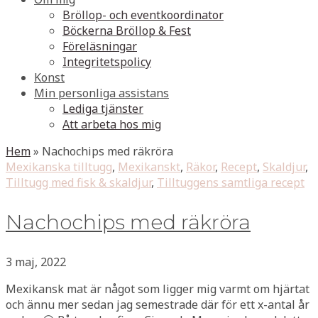
Bröllop- och eventkoordinator
Böckerna Bröllop & Fest
Föreläsningar
Integritetspolicy
Konst
Min personliga assistans
Lediga tjänster
Att arbeta hos mig
Hem
»
Nachochips med räkröra
Mexikanska tilltugg
,
Mexikanskt
,
Räkor
,
Recept
,
Skaldjur
,
Tilltugg med fisk & skaldjur
,
Tilltuggens samtliga recept
Nachochips med räkröra
3 maj, 2022
Mexikansk mat är något som ligger mig varmt om hjärtat
och ännu mer sedan jag semestrade där för ett x-antal år