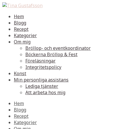
Hem
Blogg
Recept
Kategorier
Om mig
Bröllop- och eventkoordinator
Böckerna Bröllop & Fest
Föreläsningar
Integritetspolicy
Konst
Min personliga assistans
Lediga tjänster
Att arbeta hos mig
Hem
Blogg
Recept
Kategorier
Om mig