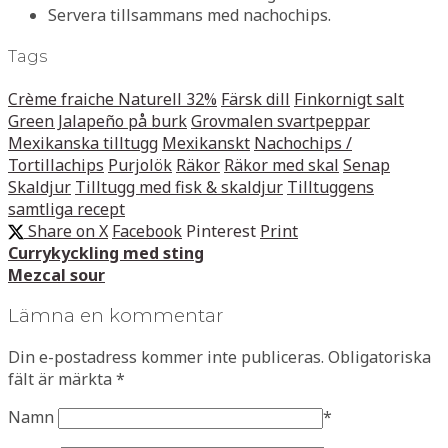
Servera tillsammans med nachochips.
Tags
Crème fraiche Naturell 32%
Färsk dill
Finkornigt salt
Green Jalapeño på burk
Grovmalen svartpeppar
Mexikanska tilltugg
Mexikanskt
Nachochips /
Tortillachips
Purjolök
Räkor
Räkor med skal
Senap
Skaldjur
Tilltugg med fisk & skaldjur
Tilltuggens
samtliga recept
Share on X
Facebook
Pinterest
Print
Currykyckling med sting
Mezcal sour
Lämna en kommentar
Din e-postadress kommer inte publiceras.
Obligatoriska
fält är märkta
*
Namn
*