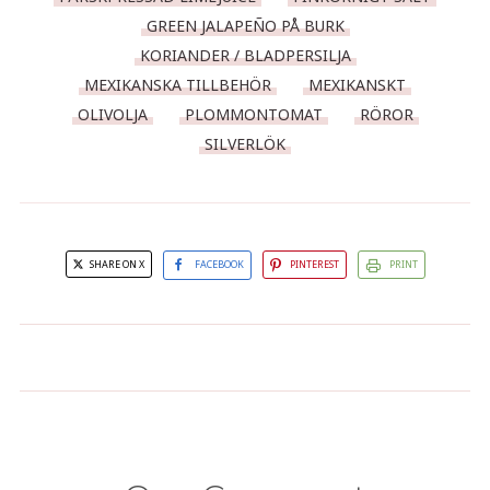
GREEN JALAPEÑO PÅ BURK
KORIANDER / BLADPERSILJA
MEXIKANSKA TILLBEHÖR
MEXIKANSKT
OLIVOLJA
PLOMMONTOMAT
RÖROR
SILVERLÖK
SHARE ON X
FACEBOOK
PINTEREST
PRINT
(Mexikansk) Röd spetskålssallad
Pico de gallo