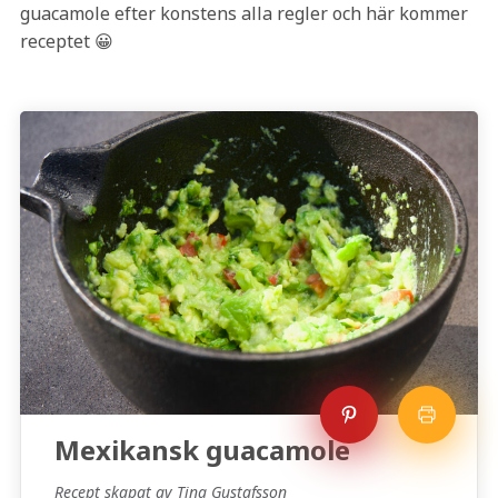
guacamole efter konstens alla regler och här kommer
receptet 😀
Mexikansk guacamole
Recept skapat av Tina Gustafsson