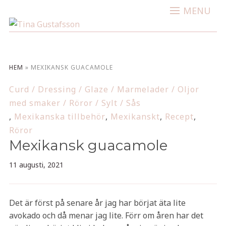
MENU
HEM
»
MEXIKANSK GUACAMOLE
Curd / Dressing / Glaze / Marmelader / Oljor
med smaker / Röror / Sylt / Sås
,
Mexikanska tillbehör
,
Mexikanskt
,
Recept
,
Röror
Mexikansk guacamole
11 augusti, 2021
Det är först på senare år jag har börjat äta lite
avokado och då menar jag lite. Förr om åren har det