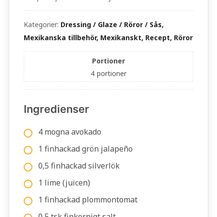
Kategorier:
Dressing / Glaze / Röror / Sås,
Mexikanska tillbehör, Mexikanskt, Recept, Röror
Portioner
4
portioner
Ingredienser
4 mogna avokado
1 finhackad grön jalapeño
0,5 finhackad silverlök
1 lime (juicen)
1 finhackad plommontomat
0,5 tsk finkornigt salt