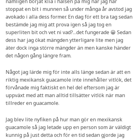
nämligen börjat klia i halsen på mig när jag har
stoppat en bit i munnen så under många år avstod jag
avokado i alla dess former. En dag för ett bra tag sedan
bestämde jag mig att prova igen så jag tog en
superliten bit och vet ni vad?…det fungerade 😀 Sedan
dess har jag ökat mängden ytterligare lite men jag
äter dock inga större mängder än men kanske händer
det någon gång längre fram.
Något jag lärde mig för inte alls länge sedan är att en
riktig mexikansk guacamole inte innehåller vitlök, det
förvånade mig faktiskt en hel del eftersom jag är
uppväxt med att man alltid tillsätter vitlök när man
tillreder en guacamole.
Jag blev lite nyfiken på hur man gör en mexikansk
guacamole så jag letade upp en person som är väldigt
kunnig på just detta och för en tid sedan gjorde jag