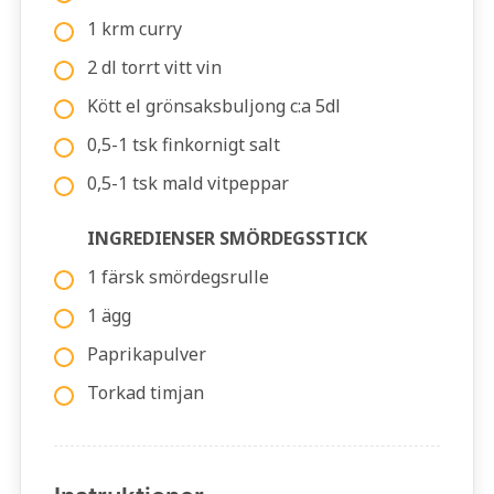
1 krm curry
2 dl torrt vitt vin
Kött el grönsaksbuljong c:a 5dl
0,5-1 tsk finkornigt salt
0,5-1 tsk mald vitpeppar
INGREDIENSER SMÖRDEGSSTICK
1 färsk smördegsrulle
1 ägg
Paprikapulver
Torkad timjan