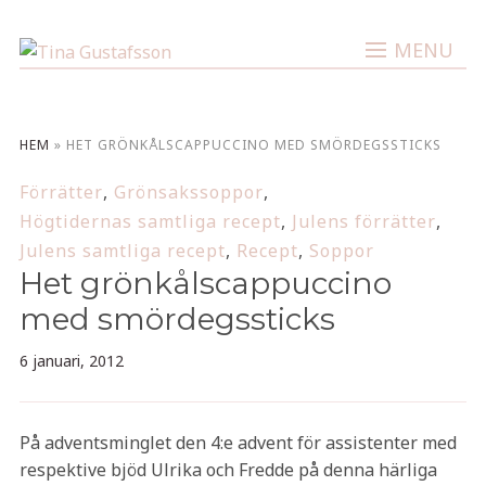
MENU
HEM
»
HET GRÖNKÅLSCAPPUCCINO MED SMÖRDEGSSTICKS
Förrätter
,
Grönsakssoppor
,
Högtidernas samtliga recept
,
Julens förrätter
,
Julens samtliga recept
,
Recept
,
Soppor
Het grönkålscappuccino
med smördegssticks
6 januari, 2012
På adventsminglet den 4:e advent för assistenter med
respektive bjöd Ulrika och Fredde på denna härliga