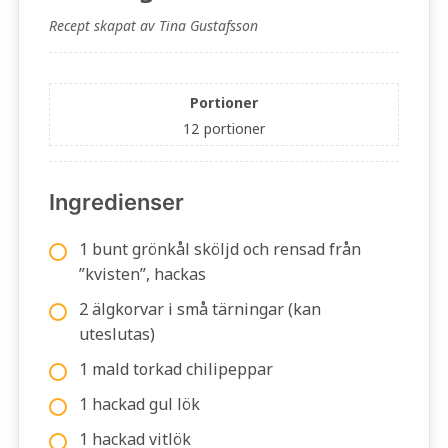
Recept skapat av Tina Gustafsson
Portioner
12
portioner
Ingredienser
1 bunt grönkål sköljd och rensad från
”kvisten”, hackas
2 älgkorvar i små tärningar (kan
uteslutas)
1 mald torkad chilipeppar
1 hackad gul lök
1 hackad vitlök