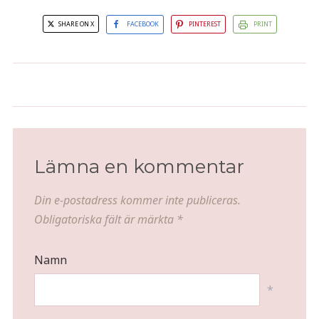
SHARE ON X
FACEBOOK
PINTEREST
PRINT
Cheeseburgare med dubbellök
Smultronmojito
Lämna en kommentar
Din e-postadress kommer inte publiceras.
Obligatoriska fält är märkta
*
Namn
*