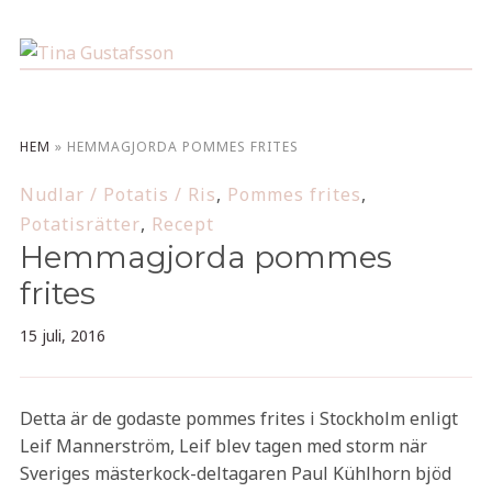
HEM
»
HEMMAGJORDA POMMES FRITES
Nudlar / Potatis / Ris
,
Pommes frites
,
Potatisrätter
,
Recept
Hemmagjorda pommes
frites
15 juli, 2016
Detta är de godaste pommes frites i Stockholm enligt
Leif Mannerström, Leif blev tagen med storm när
Sveriges mästerkock-deltagaren Paul Kühlhorn bjöd