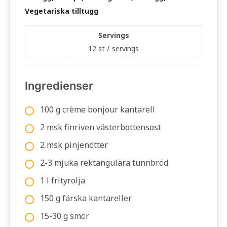
Vegetariska tilltugg
Servings
12 st /
servings
Ingredienser
100 g crème bonjour kantarell
2 msk finriven västerbottensost
2 msk pinjenötter
2-3 mjuka rektangulära tunnbröd
1 l frityrolja
150 g färska kantareller
15-30 g smör