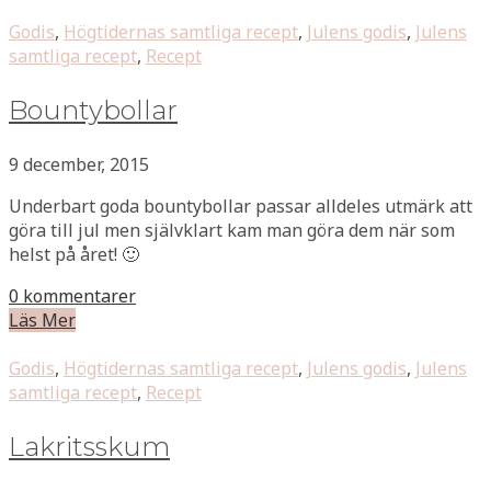
Godis
,
Högtidernas samtliga recept
,
Julens godis
,
Julens
samtliga recept
,
Recept
Bountybollar
9 december, 2015
Underbart goda bountybollar passar alldeles utmärk att
göra till jul men självklart kam man göra dem när som
helst på året! 🙂
0 kommentarer
Läs Mer
Godis
,
Högtidernas samtliga recept
,
Julens godis
,
Julens
samtliga recept
,
Recept
Lakritsskum