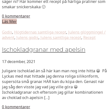
säger ni? Här kommer ett recept på härliga praliner som
smakar snickerskaka 🙂
0 kommentarer
Läs Mer
Godis
,
Högtidernas samtliga recept
,
Julens glöggmingel /
advent
,
Julens godis
,
Julens samtliga recept
,
Recept
Ischokladgranar med apelsin
17 december, 2021
Juligare ischoklad än så här kan man nog inte hitta 😀 På
Lyckas med mat hittade jag denna roliga silikonform,
supersöta små granar. HÄR kan du köpa den. Genast när
jag såg den visste jag vad jag ville göra 😀
Ischokladgranar och eftersom jag gillar kombinationen
av choklad och apelsin […]
0 kommentarer