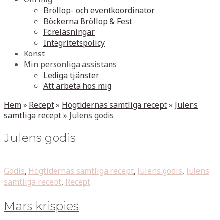
Bröllop- och eventkoordinator
Böckerna Bröllop & Fest
Föreläsningar
Integritetspolicy
Konst
Min personliga assistans
Lediga tjänster
Att arbeta hos mig
Hem
»
Recept
»
Högtidernas samtliga recept
»
Julens
samtliga recept
»
Julens godis
Julens godis
Godis
,
Högtidernas samtliga recept
,
Julens godis
,
Julens
samtliga recept
,
Recept
Mars krispies