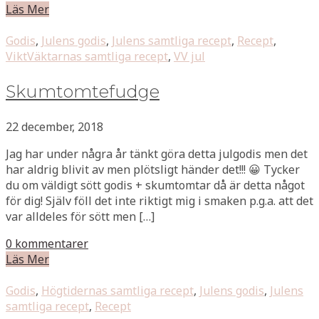
Läs Mer
Godis
,
Julens godis
,
Julens samtliga recept
,
Recept
,
ViktVäktarnas samtliga recept
,
VV jul
Skumtomtefudge
22 december, 2018
Jag har under några år tänkt göra detta julgodis men det
har aldrig blivit av men plötsligt händer det!!! 😀 Tycker
du om väldigt sött godis + skumtomtar då är detta något
för dig! Själv föll det inte riktigt mig i smaken p.g.a. att det
var alldeles för sött men […]
0 kommentarer
Läs Mer
Godis
,
Högtidernas samtliga recept
,
Julens godis
,
Julens
samtliga recept
,
Recept