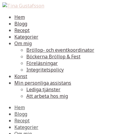
Hem
Blogg
Recept
Kategorier
Om mig
Bröllop- och eventkoordinator
Böckerna Bröllop & Fest
Föreläsningar
Integritetspolicy
Konst
Min personliga assistans
Lediga tjänster
Att arbeta hos mig
Hem
Blogg
Recept
Kategorier
Om mig