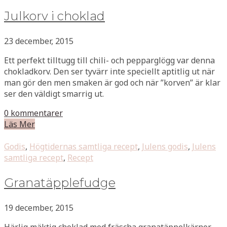
Julkorv i choklad
23 december, 2015
Ett perfekt tilltugg till chili- och pepparglögg var denna
chokladkorv. Den ser tyvärr inte speciellt aptitlig ut när
man gör den men smaken är god och när ”korven” är klar
ser den väldigt smarrig ut.
0 kommentarer
Läs Mer
Godis
,
Högtidernas samtliga recept
,
Julens godis
,
Julens
samtliga recept
,
Recept
Granatäpplefudge
19 december, 2015
Härlig mäktig choklad med fräscha granatäppelkärnor