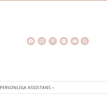
facebook
instagram
pinterest
spotify
mail
search

PERSONLIGA ASSISTANS