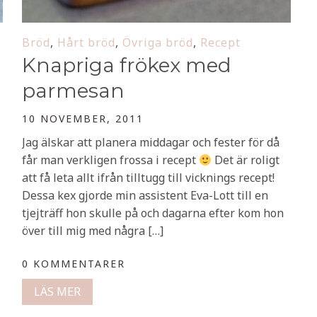
Bröd
,
Hårt bröd
,
Övriga bröd
,
Recept
Knapriga frökex med
parmesan
10 NOVEMBER, 2011
Jag älskar att planera middagar och fester för då
får man verkligen frossa i recept
Det är roligt
att få leta allt ifrån tilltugg till vicknings recept!
Dessa kex gjorde min assistent Eva-Lott till en
tjejträff hon skulle på och dagarna efter kom hon
över till mig med några […]
0 KOMMENTARER
LÄS MER