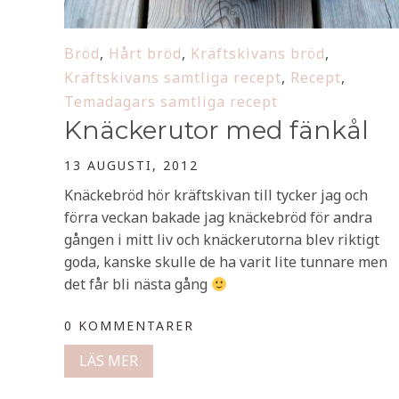
Bröd
,
Hårt bröd
,
Kräftskivans bröd
,
Kräftskivans samtliga recept
,
Recept
,
Temadagars samtliga recept
Knäckerutor med fänkål
13 AUGUSTI, 2012
Knäckebröd hör kräftskivan till tycker jag och
förra veckan bakade jag knäckebröd för andra
gången i mitt liv och knäckerutorna blev riktigt
goda, kanske skulle de ha varit lite tunnare men
det får bli nästa gång
0 KOMMENTARER
LÄS MER