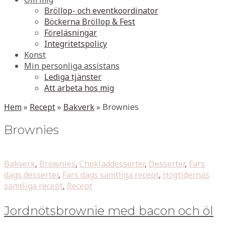
Bröllop- och eventkoordinator
Böckerna Bröllop & Fest
Föreläsningar
Integritetspolicy
Konst
Min personliga assistans
Lediga tjänster
Att arbeta hos mig
Hem
»
Recept
»
Bakverk
»
Brownies
Brownies
Bakverk
,
Brownies
,
Chokladdesserter
,
Desserter
,
Fars
dags desserter
,
Fars dags samtliga recept
,
Högtidernas
samtliga recept
,
Recept
Jordnötsbrownie med bacon och öl