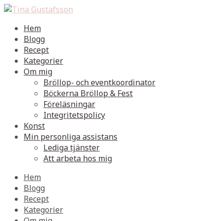
Hem
Blogg
Recept
Kategorier
Om mig
Bröllop- och eventkoordinator
Böckerna Bröllop & Fest
Föreläsningar
Integritetspolicy
Konst
Min personliga assistans
Lediga tjänster
Att arbeta hos mig
Hem
Blogg
Recept
Kategorier
Om mig