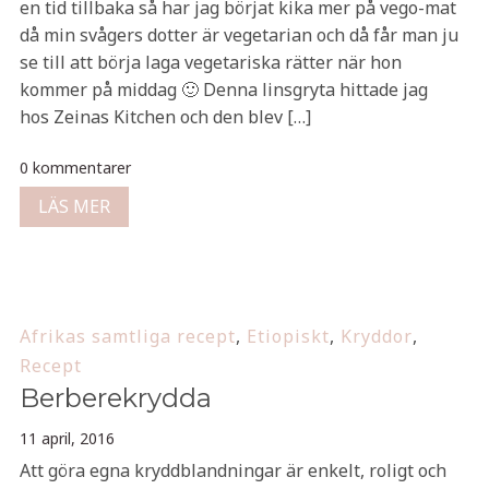
en tid tillbaka så har jag börjat kika mer på vego-mat
då min svågers dotter är vegetarian och då får man ju
se till att börja laga vegetariska rätter när hon
kommer på middag 🙂 Denna linsgryta hittade jag
hos Zeinas Kitchen och den blev […]
0 kommentarer
LÄS MER
Afrikas samtliga recept
,
Etiopiskt
,
Kryddor
,
Recept
Berberekrydda
11 april, 2016
Att göra egna kryddblandningar är enkelt, roligt och