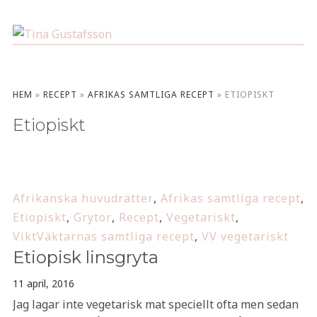
HEM
»
RECEPT
»
AFRIKAS SAMTLIGA RECEPT
»
ETIOPISKT
Etiopiskt
Afrikanska huvudrätter
,
Afrikas samtliga recept
,
Etiopiskt
,
Grytor
,
Recept
,
Vegetariskt
,
ViktVäktarnas samtliga recept
,
VV vegetariskt
Etiopisk linsgryta
11 april, 2016
Jag lagar inte vegetarisk mat speciellt ofta men sedan