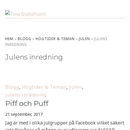
HEM
»
BLOGG
»
HÖGTIDER & TEMAN
»
JULEN
»
JULENS
INREDNING
Julens inredning
Blogg
,
Högtider & Teman
,
Julen
,
Julens inredning
Piff och Puff
21 september, 2017
Jag är med i olika julgrupper på Facebook vilket säkert