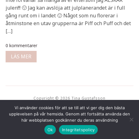
inte förvånar så många av er eftersom jag ÄLSKAR
julen!!! 🙂 Jag kan avslöja att julplanerandet är i full
gång runt om i landet 🙂 Något som nu florerar i
åtminstone en utav grupperna är Piff och Puff och det
[…]
0 kommentarer
LÄS MER
Copyright © 2026 Tina Gustafsson
Vi använder cookies för att se till att vi ger dig den bästa
upplevelsen på vår hemsida. Genom att fortsätta använda den
här webbplatsen godkänner du deras användning
Ok
Integritetspolicy